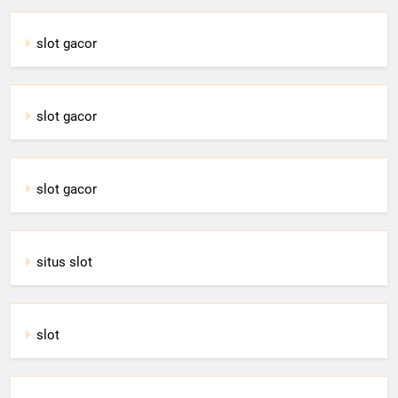
slot gacor
slot gacor
slot gacor
situs slot
slot