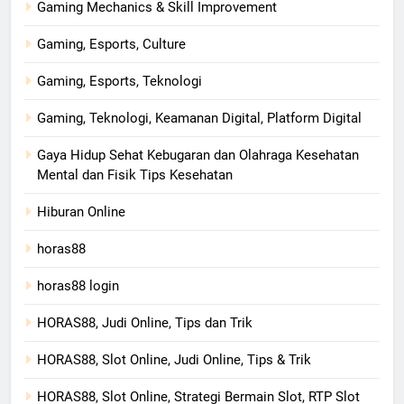
Gaming Mechanics & Skill Improvement
Gaming, Esports, Culture
Gaming, Esports, Teknologi
Gaming, Teknologi, Keamanan Digital, Platform Digital
Gaya Hidup Sehat Kebugaran dan Olahraga Kesehatan
Mental dan Fisik Tips Kesehatan
Hiburan Online
horas88
horas88 login
HORAS88, Judi Online, Tips dan Trik
HORAS88, Slot Online, Judi Online, Tips & Trik
HORAS88, Slot Online, Strategi Bermain Slot, RTP Slot