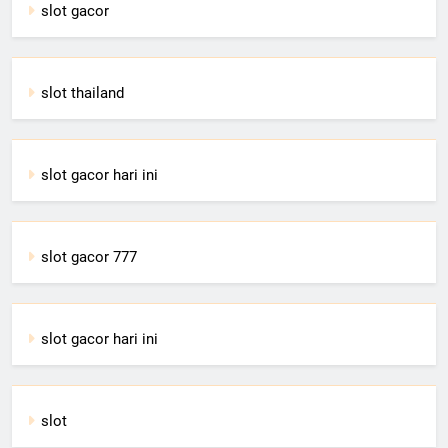
slot gacor
slot thailand
slot gacor hari ini
slot gacor 777
slot gacor hari ini
slot