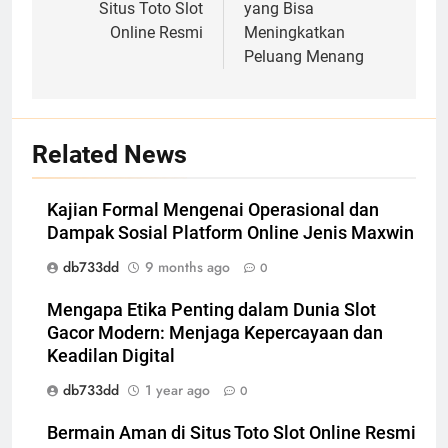
Situs Toto Slot
yang Bisa
Online Resmi
Meningkatkan
Peluang Menang
Related News
Kajian Formal Mengenai Operasional dan
Dampak Sosial Platform Online Jenis Maxwin
db733dd
9 months ago
0
Mengapa Etika Penting dalam Dunia Slot
Gacor Modern: Menjaga Kepercayaan dan
Keadilan Digital
db733dd
1 year ago
0
Bermain Aman di Situs Toto Slot Online Resmi