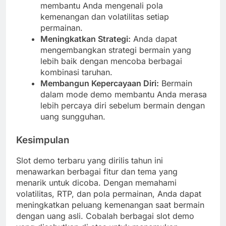
membantu Anda mengenali pola
kemenangan dan volatilitas setiap
permainan.
Meningkatkan Strategi:
Anda dapat
mengembangkan strategi bermain yang
lebih baik dengan mencoba berbagai
kombinasi taruhan.
Membangun Kepercayaan Diri:
Bermain
dalam mode demo membantu Anda merasa
lebih percaya diri sebelum bermain dengan
uang sungguhan.
Kesimpulan
Slot demo terbaru yang dirilis tahun ini
menawarkan berbagai fitur dan tema yang
menarik untuk dicoba. Dengan memahami
volatilitas, RTP, dan pola permainan, Anda dapat
meningkatkan peluang kemenangan saat bermain
dengan uang asli. Cobalah berbagai slot demo