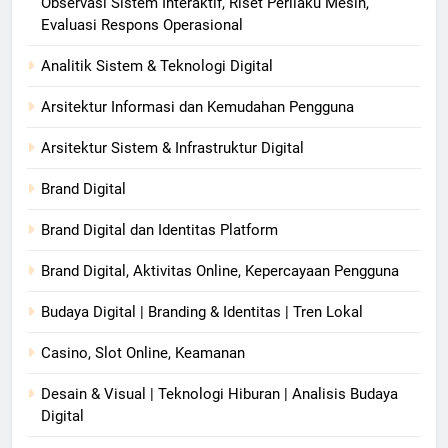
Observasi Sistem Interaktif, Riset Perilaku Mesin,
Evaluasi Respons Operasional
Analitik Sistem & Teknologi Digital
Arsitektur Informasi dan Kemudahan Pengguna
Arsitektur Sistem & Infrastruktur Digital
Brand Digital
Brand Digital dan Identitas Platform
Brand Digital, Aktivitas Online, Kepercayaan Pengguna
Budaya Digital | Branding & Identitas | Tren Lokal
Casino, Slot Online, Keamanan
Desain & Visual | Teknologi Hiburan | Analisis Budaya
Digital