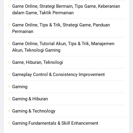
Game Online, Strategi Bermain, Tips Game, Keberanian
dalam Game, Taktik Permainan
Game Online, Tips & Trik, Strategi Game, Panduan
Permainan
Game Online, Tutorial Akun, Tips & Trik, Manajemen
Akun, Teknologi Gaming
Game, Hiburan, Teknologi
Gameplay Control & Consistency Improvement
Gaming
Gaming & Hiburan
Gaming & Technology
Gaming Fundamentals & Skill Enhancement