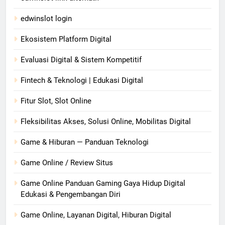
edwinslot login
Ekosistem Platform Digital
Evaluasi Digital & Sistem Kompetitif
Fintech & Teknologi | Edukasi Digital
Fitur Slot, Slot Online
Fleksibilitas Akses, Solusi Online, Mobilitas Digital
Game & Hiburan — Panduan Teknologi
Game Online / Review Situs
Game Online Panduan Gaming Gaya Hidup Digital
Edukasi & Pengembangan Diri
Game Online, Layanan Digital, Hiburan Digital