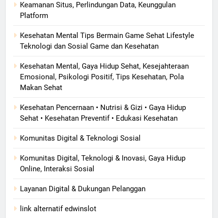
Keamanan Situs, Perlindungan Data, Keunggulan
Platform
Kesehatan Mental Tips Bermain Game Sehat Lifestyle
Teknologi dan Sosial Game dan Kesehatan
Kesehatan Mental, Gaya Hidup Sehat, Kesejahteraan
Emosional, Psikologi Positif, Tips Kesehatan, Pola
Makan Sehat
Kesehatan Pencernaan • Nutrisi & Gizi • Gaya Hidup
Sehat • Kesehatan Preventif • Edukasi Kesehatan
Komunitas Digital & Teknologi Sosial
Komunitas Digital, Teknologi & Inovasi, Gaya Hidup
Online, Interaksi Sosial
Layanan Digital & Dukungan Pelanggan
link alternatif edwinslot