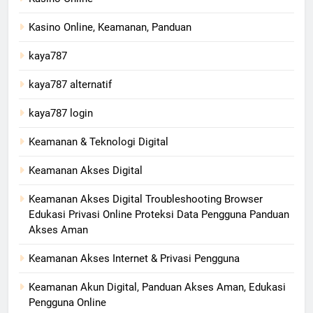
Kasino Online, Keamanan, Panduan
kaya787
kaya787 alternatif
kaya787 login
Keamanan & Teknologi Digital
Keamanan Akses Digital
Keamanan Akses Digital Troubleshooting Browser
Edukasi Privasi Online Proteksi Data Pengguna Panduan
Akses Aman
Keamanan Akses Internet & Privasi Pengguna
Keamanan Akun Digital, Panduan Akses Aman, Edukasi
Pengguna Online