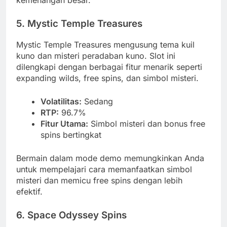
5.
Mystic Temple Treasures
Mystic Temple Treasures mengusung tema kuil
kuno dan misteri peradaban kuno. Slot ini
dilengkapi dengan berbagai fitur menarik seperti
expanding wilds, free spins, dan simbol misteri.
Volatilitas:
Sedang
RTP:
96.7%
Fitur Utama:
Simbol misteri dan bonus free
spins bertingkat
Bermain dalam mode demo memungkinkan Anda
untuk mempelajari cara memanfaatkan simbol
misteri dan memicu free spins dengan lebih
efektif.
6.
Space Odyssey Spins