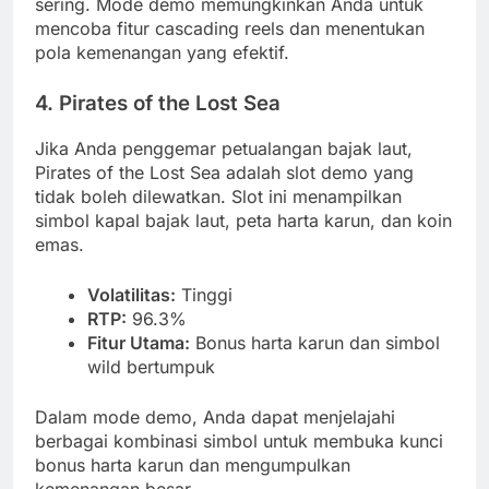
sering. Mode demo memungkinkan Anda untuk
mencoba fitur cascading reels dan menentukan
pola kemenangan yang efektif.
4.
Pirates of the Lost Sea
Jika Anda penggemar petualangan bajak laut,
Pirates of the Lost Sea adalah slot demo yang
tidak boleh dilewatkan. Slot ini menampilkan
simbol kapal bajak laut, peta harta karun, dan koin
emas.
Volatilitas:
Tinggi
RTP:
96.3%
Fitur Utama:
Bonus harta karun dan simbol
wild bertumpuk
Dalam mode demo, Anda dapat menjelajahi
berbagai kombinasi simbol untuk membuka kunci
bonus harta karun dan mengumpulkan
kemenangan besar.