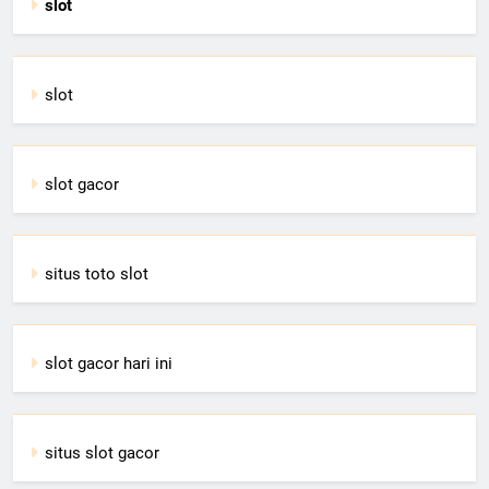
slot
slot
slot gacor
situs toto slot
slot gacor hari ini
situs slot gacor