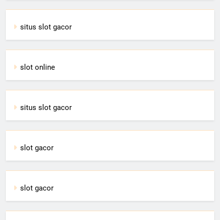
situs slot gacor
slot online
situs slot gacor
slot gacor
slot gacor