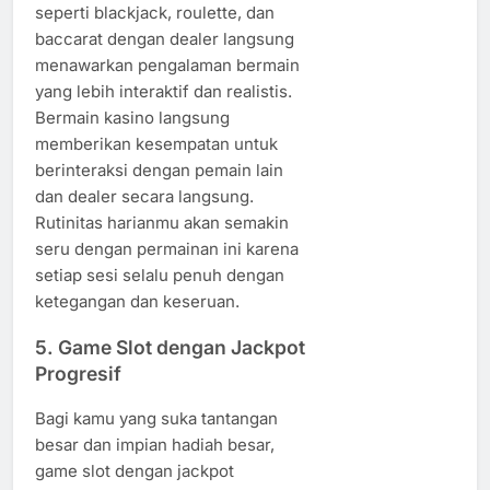
seperti blackjack, roulette, dan
baccarat dengan dealer langsung
menawarkan pengalaman bermain
yang lebih interaktif dan realistis.
Bermain kasino langsung
memberikan kesempatan untuk
berinteraksi dengan pemain lain
dan dealer secara langsung.
Rutinitas harianmu akan semakin
seru dengan permainan ini karena
setiap sesi selalu penuh dengan
ketegangan dan keseruan.
5.
Game Slot dengan Jackpot
Progresif
Bagi kamu yang suka tantangan
besar dan impian hadiah besar,
game slot dengan jackpot