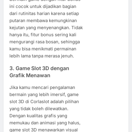
ini cocok untuk dijadikan bagian
dari rutinitas harian karena setiap
putaran membawa kemungkinan
kejutan yang menyenangkan. Tidak
hanya itu, fitur bonus sering kali
mengurangi rasa bosan, sehingga
kamu bisa menikmati permainan
lebih lama tanpa merasa jenuh.
3.
Game Slot 3D dengan
Grafik Menawan
Jika kamu mencari pengalaman
bermain yang lebih imersif, game
slot 3D di Corlaslot adalah pilihan
yang tidak boleh dilewatkan.
Dengan kualitas grafis yang
memukau dan animasi yang halus,
game slot 3D menawarkan visual