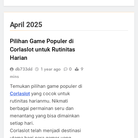
April 2025
Pilihan Game Populer di
Corlaslot untuk Rutinitas
Harian
db733dd
1 year ago
0
9
mins
Temukan pilihan game populer di
Corlaslot
yang cocok untuk
rutinitas harianmu. Nikmati
berbagai permainan seru dan
menantang yang bisa dimainkan
setiap hari.
Corlaslot telah menjadi destinasi
utama bagi para gamer yang