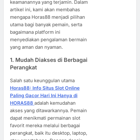
keamanannya yang terjamin. Dalam
artikel ini, kami akan membahas
mengapa Horas88 menjadi pilihan
utama bagi banyak pemain, serta
bagaimana platform ini
menyediakan pengalaman bermain
yang aman dan nyaman.
1.
Mudah Diakses di Berbagai
Perangkat
Salah satu keunggulan utama
Horas88: Info Situs Slot Online
Paling Gacor Hari Ini Hanya di
HORAS88
adalah kemudahan
akses yang ditawarkannya. Pemain
dapat menikmati permainan slot
favorit mereka melalui berbagai
perangkat, baik itu desktop, laptop,