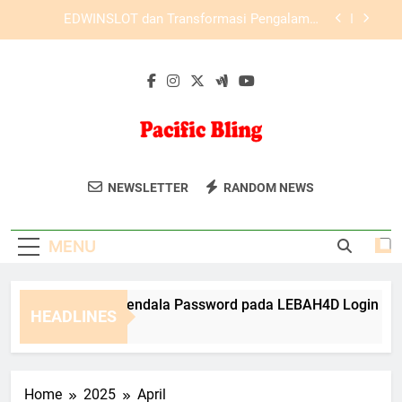
Skip
LEBAH4D dan Transformasi Pengalaman
to
Pengguna di Era Digital
content
KAYA787 dan Transformasi Pengalaman
Pengguna di Era Digital
Cara Mengatasi Kendala Password pada
LEBAH4D Login dengan Aman
EDWINSLOT dan Transformasi Pengalaman
Pengguna di Era Digital
Pacific Bling
Perhiasan Mewah Dan Aksesori Elegan
LEBAH4D dan Transformasi Pengalaman
NEWSLETTER
RANDOM NEWS
Pengguna di Era Digital
Untuk Penampilan Glamor Dari Pacific
KAYA787 dan Transformasi Pengalaman
Bling. Koleksi Eksklusif Untuk Anda.
Pengguna di Era Digital
MENU
ra Mengatasi Kendala Password pada LEBAH4D Login denga
HEADLINES
Weeks Ago
Home
2025
April