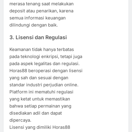
merasa tenang saat melakukan
deposit atau penarikan, karena
semua informasi keuangan
dilindungi dengan baik.
3.
Lisensi dan Regulasi
Keamanan tidak hanya terbatas
pada teknologi enkripsi, tetapi juga
pada aspek legalitas dan regulasi.
Horas88 beroperasi dengan lisensi
yang sah dan sesuai dengan
standar industri perjudian online.
Platform ini mematuhi regulasi
yang ketat untuk memastikan
bahwa setiap permainan yang
disediakan adil dan dapat
dipercaya.
Lisensi yang dimiliki Horas88