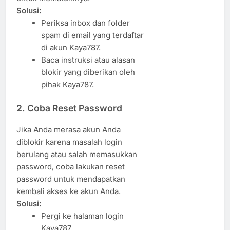
Solusi:
Periksa inbox dan folder
spam di email yang terdaftar
di akun Kaya787.
Baca instruksi atau alasan
blokir yang diberikan oleh
pihak Kaya787.
2.
Coba Reset Password
Jika Anda merasa akun Anda
diblokir karena masalah login
berulang atau salah memasukkan
password, coba lakukan reset
password untuk mendapatkan
kembali akses ke akun Anda.
Solusi:
Pergi ke halaman login
Kaya787.