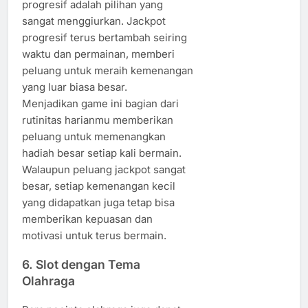
progresif adalah pilihan yang
sangat menggiurkan. Jackpot
progresif terus bertambah seiring
waktu dan permainan, memberi
peluang untuk meraih kemenangan
yang luar biasa besar.
Menjadikan game ini bagian dari
rutinitas harianmu memberikan
peluang untuk memenangkan
hadiah besar setiap kali bermain.
Walaupun peluang jackpot sangat
besar, setiap kemenangan kecil
yang didapatkan juga tetap bisa
memberikan kepuasan dan
motivasi untuk terus bermain.
6.
Slot dengan Tema
Olahraga