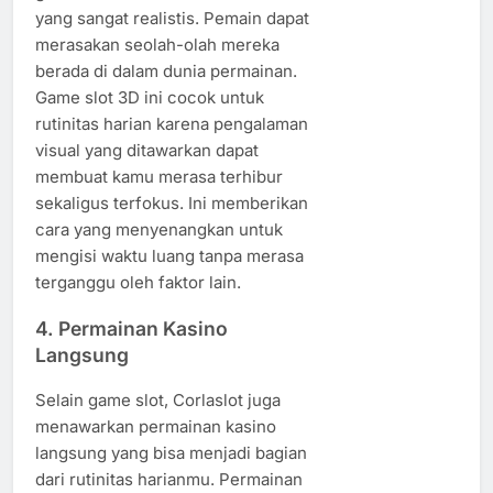
yang sangat realistis. Pemain dapat
merasakan seolah-olah mereka
berada di dalam dunia permainan.
Game slot 3D ini cocok untuk
rutinitas harian karena pengalaman
visual yang ditawarkan dapat
membuat kamu merasa terhibur
sekaligus terfokus. Ini memberikan
cara yang menyenangkan untuk
mengisi waktu luang tanpa merasa
terganggu oleh faktor lain.
4.
Permainan Kasino
Langsung
Selain game slot, Corlaslot juga
menawarkan permainan kasino
langsung yang bisa menjadi bagian
dari rutinitas harianmu. Permainan