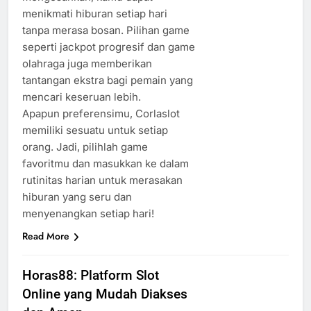
menikmati hiburan setiap hari
tanpa merasa bosan. Pilihan game
seperti jackpot progresif dan game
olahraga juga memberikan
tantangan ekstra bagi pemain yang
mencari keseruan lebih.
Apapun preferensimu, Corlaslot
memiliki sesuatu untuk setiap
orang. Jadi, pilihlah game
favoritmu dan masukkan ke dalam
rutinitas harian untuk merasakan
hiburan yang seru dan
menyenangkan setiap hari!
Read More
Horas88: Platform Slot
Online yang Mudah Diakses