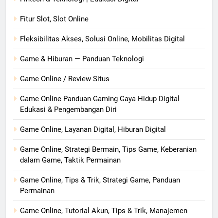
Fitur Slot, Slot Online
Fleksibilitas Akses, Solusi Online, Mobilitas Digital
Game & Hiburan — Panduan Teknologi
Game Online / Review Situs
Game Online Panduan Gaming Gaya Hidup Digital
Edukasi & Pengembangan Diri
Game Online, Layanan Digital, Hiburan Digital
Game Online, Strategi Bermain, Tips Game, Keberanian
dalam Game, Taktik Permainan
Game Online, Tips & Trik, Strategi Game, Panduan
Permainan
Game Online, Tutorial Akun, Tips & Trik, Manajemen