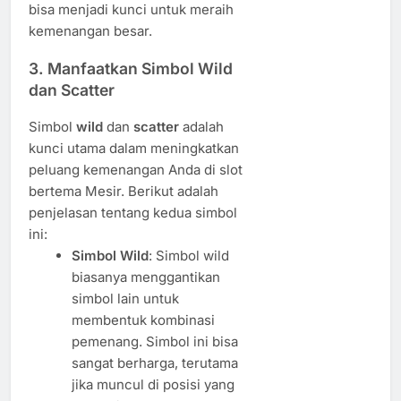
bisa menjadi kunci untuk meraih
kemenangan besar.
3. Manfaatkan Simbol Wild
dan Scatter
Simbol
wild
dan
scatter
adalah
kunci utama dalam meningkatkan
peluang kemenangan Anda di slot
bertema Mesir. Berikut adalah
penjelasan tentang kedua simbol
ini:
Simbol Wild
: Simbol wild
biasanya menggantikan
simbol lain untuk
membentuk kombinasi
pemenang. Simbol ini bisa
sangat berharga, terutama
jika muncul di posisi yang