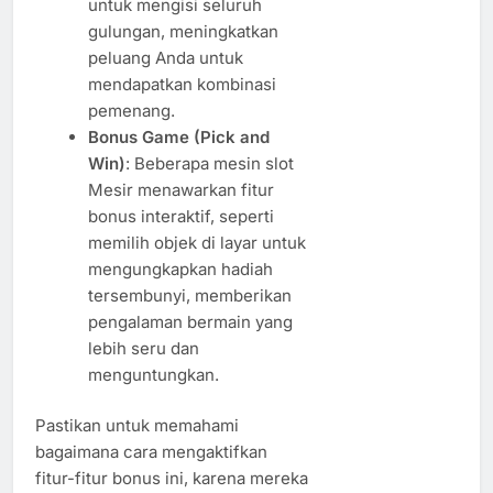
untuk mengisi seluruh
gulungan, meningkatkan
peluang Anda untuk
mendapatkan kombinasi
pemenang.
Bonus Game (Pick and
Win)
: Beberapa mesin slot
Mesir menawarkan fitur
bonus interaktif, seperti
memilih objek di layar untuk
mengungkapkan hadiah
tersembunyi, memberikan
pengalaman bermain yang
lebih seru dan
menguntungkan.
Pastikan untuk memahami
bagaimana cara mengaktifkan
fitur-fitur bonus ini, karena mereka