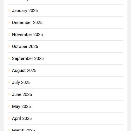
January 2026
December 2025
November 2025
October 2025
September 2025
August 2025
July 2025
June 2025
May 2025
April 2025
March 2025