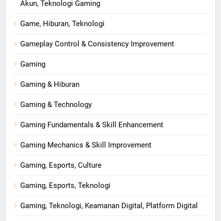
Akun, Teknologi Gaming
Game, Hiburan, Teknologi
Gameplay Control & Consistency Improvement
Gaming
Gaming & Hiburan
Gaming & Technology
Gaming Fundamentals & Skill Enhancement
Gaming Mechanics & Skill Improvement
Gaming, Esports, Culture
Gaming, Esports, Teknologi
Gaming, Teknologi, Keamanan Digital, Platform Digital