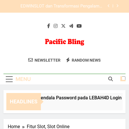
Skip
LEBAH4D dan Transformasi Pengalaman
to
Pengguna di Era Digital
content
KAYA787 dan Transformasi Pengalaman
Pengguna di Era Digital
Cara Mengatasi Kendala Password pada
LEBAH4D Login dengan Aman
EDWINSLOT dan Transformasi Pengalaman
Pengguna di Era Digital
Pacific Bling
Perhiasan Mewah Dan Aksesori Elegan
LEBAH4D dan Transformasi Pengalaman
NEWSLETTER
RANDOM NEWS
Pengguna di Era Digital
Untuk Penampilan Glamor Dari Pacific
KAYA787 dan Transformasi Pengalaman
Bling. Koleksi Eksklusif Untuk Anda.
Pengguna di Era Digital
MENU
ara Mengatasi Kendala Password pada LEBAH4D Login deng
HEADLINES
Weeks Ago
Home
Fitur Slot, Slot Online