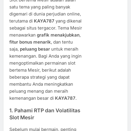
satu tema yang paling banyak
digemari di dunia perjudian online,
terutama di
KAYA787
yang dikenal
sebagai situs tergacor. Tema Mesir
menawarkan
grafik menakjubkan
,
fitur bonus menarik
, dan tentu
saja,
peluang besar
untuk meraih
kemenangan. Bagi Anda yang ingin
mengoptimalkan permainan slot
bertema Mesir, berikut adalah
beberapa strategi yang dapat
membantu Anda meningkatkan
peluang menang dan meraih
kemenangan besar di
KAYA787
.
1. Pahami RTP dan Volatilitas
Slot Mesir
Sebelum mulai bermain, penting