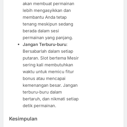
akan membuat permainan
lebih mengasyikkan dan
membantu Anda tetap
tenang meskipun sedang
berada dalam sesi
permainan yang panjang.
Jangan Terburu-buru
:
Bersabarlah dalam setiap
putaran. Slot bertema Mesir
sering kali membutuhkan
waktu untuk memicu fitur
bonus atau mencapai
kemenangan besar. Jangan
terburu-buru dalam
bertaruh, dan nikmati setiap
detik permainan.
Kesimpulan