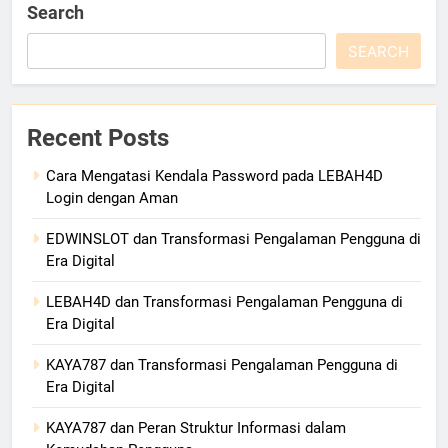
Search
SEARCH
Recent Posts
Cara Mengatasi Kendala Password pada LEBAH4D
Login dengan Aman
EDWINSLOT dan Transformasi Pengalaman Pengguna di
Era Digital
LEBAH4D dan Transformasi Pengalaman Pengguna di
Era Digital
KAYA787 dan Transformasi Pengalaman Pengguna di
Era Digital
KAYA787 dan Peran Struktur Informasi dalam