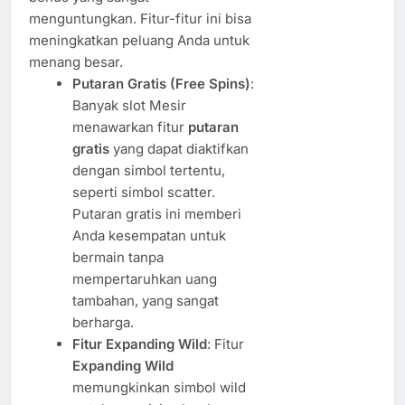
menguntungkan. Fitur-fitur ini bisa
meningkatkan peluang Anda untuk
menang besar.
Putaran Gratis (Free Spins)
:
Banyak slot Mesir
menawarkan fitur
putaran
gratis
yang dapat diaktifkan
dengan simbol tertentu,
seperti simbol scatter.
Putaran gratis ini memberi
Anda kesempatan untuk
bermain tanpa
mempertaruhkan uang
tambahan, yang sangat
berharga.
Fitur Expanding Wild
: Fitur
Expanding Wild
memungkinkan simbol wild