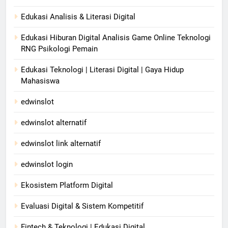
Edukasi Analisis & Literasi Digital
Edukasi Hiburan Digital Analisis Game Online Teknologi
RNG Psikologi Pemain
Edukasi Teknologi | Literasi Digital | Gaya Hidup
Mahasiswa
edwinslot
edwinslot alternatif
edwinslot link alternatif
edwinslot login
Ekosistem Platform Digital
Evaluasi Digital & Sistem Kompetitif
Fintech & Teknologi | Edukasi Digital