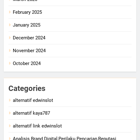
February 2025
January 2025
December 2024
November 2024
October 2024
Categories
alternatif edwinslot
alternatif kaya787
alternatif link edwinslot
Analisis Brand Digital,Perilaku Pencarian,Reputasi