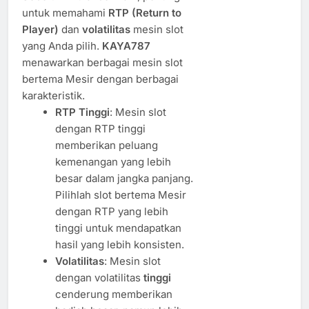
untuk memahami
RTP (Return to
Player)
dan
volatilitas
mesin slot
yang Anda pilih.
KAYA787
menawarkan berbagai mesin slot
bertema Mesir dengan berbagai
karakteristik.
RTP Tinggi
: Mesin slot
dengan RTP tinggi
memberikan peluang
kemenangan yang lebih
besar dalam jangka panjang.
Pilihlah slot bertema Mesir
dengan RTP yang lebih
tinggi untuk mendapatkan
hasil yang lebih konsisten.
Volatilitas
: Mesin slot
dengan volatilitas
tinggi
cenderung memberikan