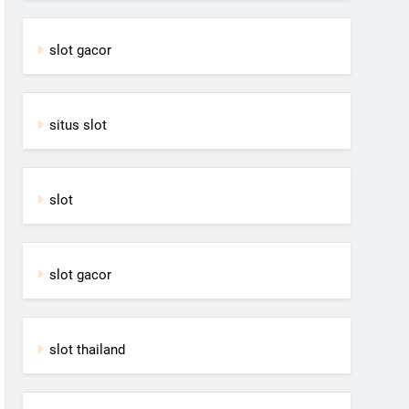
slot gacor
situs slot
slot
slot gacor
slot thailand