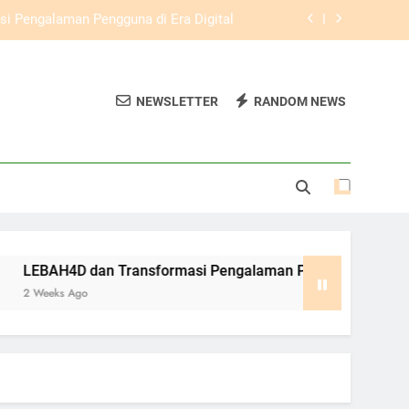
 Pengalaman Pengguna di Era Digital
i Pengalaman Pengguna di Era Digital
i Pengalaman Pengguna di Era Digital
NEWSLETTER
RANDOM NEWS
ord pada LEBAH4D Login dengan Aman
ic Bling. Koleksi Eksklusif Untuk Anda.
 Pengalaman Pengguna di Era Digital
i Pengalaman Pengguna di Era Digital
i Pengalaman Pengguna di Era Digital
 dan Transformasi Pengalaman Pengguna di Era Digital
go