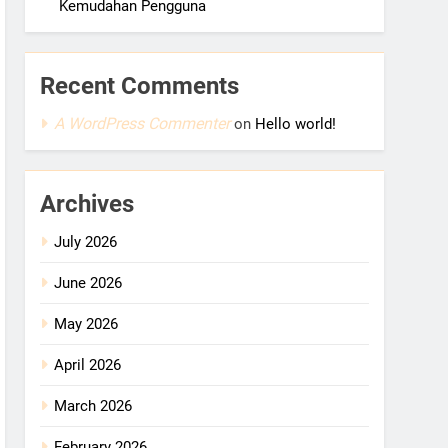
Kemudahan Pengguna
Recent Comments
A WordPress Commenter
on
Hello world!
Archives
July 2026
June 2026
May 2026
April 2026
March 2026
February 2026