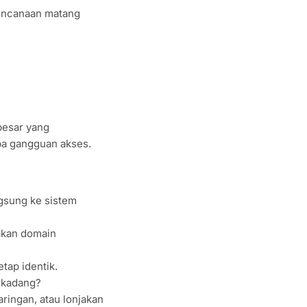
rencanaan matang
besar yang
a gangguan akses.
gsung ke sistem
akan domain
tap identik.
-kadang?
ringan, atau lonjakan