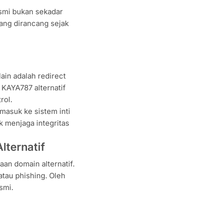
esmi bukan sekadar
yang dirancang sejak
ain adalah redirect
KAYA787 alternatif
rol.
masuk ke sistem inti
k menjaga integritas
ternatif
an domain alternatif.
atau phishing. Oleh
smi.