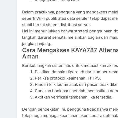
Dalam praktiknya, pengguna yang mengakses melal
seperti WiFi publik atau data seluler tetap dapat m
stabil berkat sistem distribusi server.
Hal ini menunjukkan bahwa strategi penggunaan do
langkah darurat semata, melainkan bagian dari ma
jangka panjang.
Cara Mengakses KAYA787 Alterna
Aman
Berikut langkah sistematis untuk memastikan akse
Pastikan domain diperoleh dari sumber resmi
Periksa protokol keamanan HTTPS.
Hindari klik tautan acak dari pesan tidak dike
Gunakan bookmark setelah memastikan domai
Aktifkan verifikasi tambahan jika tersedia.
Dengan pendekatan ini, pengguna tidak hanya men
tetapi juga menjaga keamanan akun secara optimal.