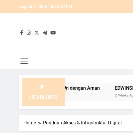
Skip
August 7, 2026
5:33:13 PM
to
content
Pac
Perhiasan 
pada LEBAH4D Login dengan Aman
EDWINSLOT dan Tran
2 Weeks Ago
HEADLINES
Home
Panduan Akses & Infrastruktur Digital