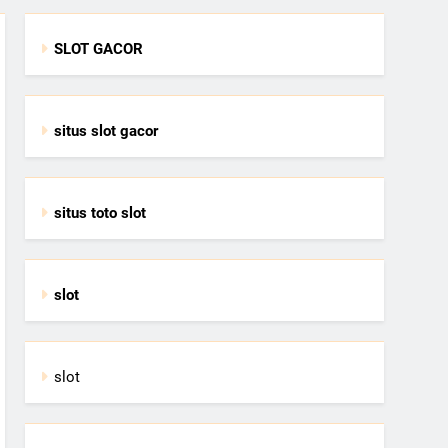
SLOT GACOR
situs slot gacor
situs toto slot
slot
slot