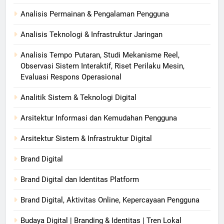
Analisis Permainan & Pengalaman Pengguna
Analisis Teknologi & Infrastruktur Jaringan
Analisis Tempo Putaran, Studi Mekanisme Reel,
Observasi Sistem Interaktif, Riset Perilaku Mesin,
Evaluasi Respons Operasional
Analitik Sistem & Teknologi Digital
Arsitektur Informasi dan Kemudahan Pengguna
Arsitektur Sistem & Infrastruktur Digital
Brand Digital
Brand Digital dan Identitas Platform
Brand Digital, Aktivitas Online, Kepercayaan Pengguna
Budaya Digital | Branding & Identitas | Tren Lokal