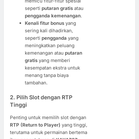
memicu fitur-fitur spesial
seperti
putaran gratis
atau
pengganda kemenangan
.
Kenali fitur bonus
yang
sering kali dihadirkan,
seperti
pengganda
yang
meningkatkan peluang
kemenangan atau
putaran
gratis
yang memberi
kesempatan ekstra untuk
menang tanpa biaya
tambahan.
2. Pilih Slot dengan RTP
Tinggi
Penting untuk memilih slot dengan
RTP (Return to Player)
yang tinggi,
terutama untuk permainan bertema