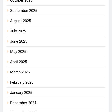
October 2025
September 2025
August 2025
July 2025
June 2025
May 2025
April 2025
March 2025
February 2025
January 2025
December 2024