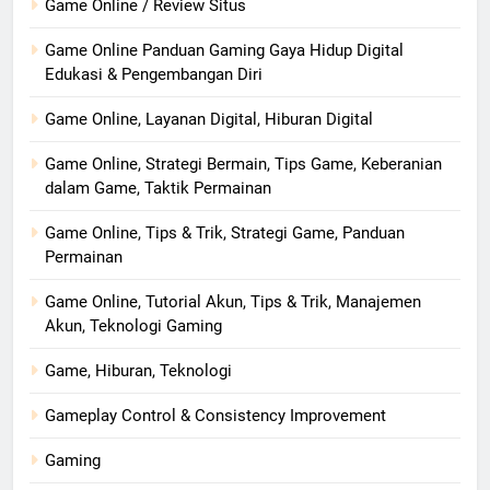
Game Online / Review Situs
Game Online Panduan Gaming Gaya Hidup Digital
Edukasi & Pengembangan Diri
Game Online, Layanan Digital, Hiburan Digital
Game Online, Strategi Bermain, Tips Game, Keberanian
dalam Game, Taktik Permainan
Game Online, Tips & Trik, Strategi Game, Panduan
Permainan
Game Online, Tutorial Akun, Tips & Trik, Manajemen
Akun, Teknologi Gaming
Game, Hiburan, Teknologi
Gameplay Control & Consistency Improvement
Gaming