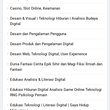
Casino, Slot Online, Keamanan
Desain & Visual | Teknologi Hiburan | Analisis Budaya
Digital
Desain dan Pengalaman Pengguna
Desain Produk dan Pengalaman Digital
Desain Web, Teknologi Digital, User Experience
Dunia Fantasi Cerita Epik Sihir dan Magi Fiksi Ilmiah dan
Fantasi
Edukasi Analisis & Literasi Digital
Edukasi Hiburan Digital Analisis Game Online Teknologi
RNG Psikologi Pemain
Edukasi Teknologi | Literasi Digital | Gaya Hidup