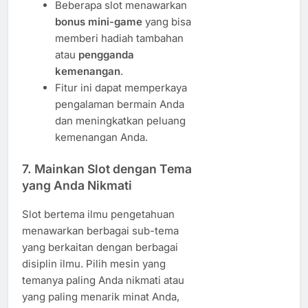
Beberapa slot menawarkan
bonus mini-game
yang bisa
memberi hadiah tambahan
atau
pengganda
kemenangan
.
Fitur ini dapat memperkaya
pengalaman bermain Anda
dan meningkatkan peluang
kemenangan Anda.
7. Mainkan Slot dengan Tema
yang Anda Nikmati
Slot bertema ilmu pengetahuan
menawarkan berbagai sub-tema
yang berkaitan dengan berbagai
disiplin ilmu. Pilih mesin yang
temanya paling Anda nikmati atau
yang paling menarik minat Anda,