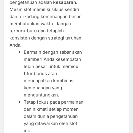
pengetahuan adalah
kesabaran
.
Mesin slot memiliki siklus sendiri
dan terkadang kemenangan besar
membutuhkan waktu. Jangan
terburu-buru dan tetaplah
konsisten dengan strategi taruhan
Anda.
Bermain dengan sabar akan
memberi Anda kesempatan
lebih besar untuk memicu
fitur bonus atau
mendapatkan kombinasi
kemenangan yang
menguntungkan.
Tetap fokus pada permainan
dan nikmati setiap momen
dalam dunia pengetahuan
yang ditawarkan oleh slot
ini.