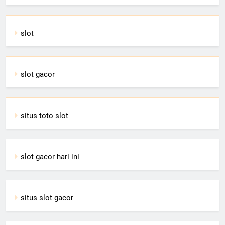
slot
slot gacor
situs toto slot
slot gacor hari ini
situs slot gacor