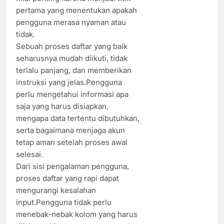
pertama yang menentukan apakah
pengguna merasa nyaman atau
tidak.
Sebuah proses daftar yang baik
seharusnya mudah diikuti, tidak
terlalu panjang, dan memberikan
instruksi yang jelas.Pengguna
perlu mengetahui informasi apa
saja yang harus disiapkan,
mengapa data tertentu dibutuhkan,
serta bagaimana menjaga akun
tetap aman setelah proses awal
selesai.
Dari sisi pengalaman pengguna,
proses daftar yang rapi dapat
mengurangi kesalahan
input.Pengguna tidak perlu
menebak-nebak kolom yang harus