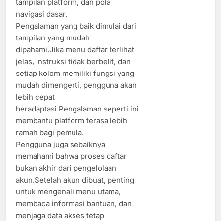
tampilan platform, dan pola
navigasi dasar.
Pengalaman yang baik dimulai dari
tampilan yang mudah
dipahami.Jika menu daftar terlihat
jelas, instruksi tidak berbelit, dan
setiap kolom memiliki fungsi yang
mudah dimengerti, pengguna akan
lebih cepat
beradaptasi.Pengalaman seperti ini
membantu platform terasa lebih
ramah bagi pemula.
Pengguna juga sebaiknya
memahami bahwa proses daftar
bukan akhir dari pengelolaan
akun.Setelah akun dibuat, penting
untuk mengenali menu utama,
membaca informasi bantuan, dan
menjaga data akses tetap