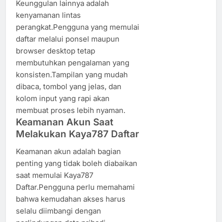
Keunggulan lainnya adalah
kenyamanan lintas
perangkat.Pengguna yang memulai
daftar melalui ponsel maupun
browser desktop tetap
membutuhkan pengalaman yang
konsisten.Tampilan yang mudah
dibaca, tombol yang jelas, dan
kolom input yang rapi akan
membuat proses lebih nyaman.
Keamanan Akun Saat
Melakukan Kaya787 Daftar
Keamanan akun adalah bagian
penting yang tidak boleh diabaikan
saat memulai Kaya787
Daftar.Pengguna perlu memahami
bahwa kemudahan akses harus
selalu diimbangi dengan