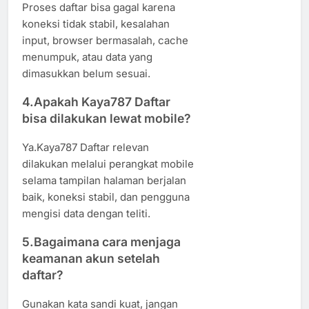
Proses daftar bisa gagal karena
koneksi tidak stabil, kesalahan
input, browser bermasalah, cache
menumpuk, atau data yang
dimasukkan belum sesuai.
4.Apakah Kaya787 Daftar
bisa dilakukan lewat mobile?
Ya.Kaya787 Daftar relevan
dilakukan melalui perangkat mobile
selama tampilan halaman berjalan
baik, koneksi stabil, dan pengguna
mengisi data dengan teliti.
5.Bagaimana cara menjaga
keamanan akun setelah
daftar?
Gunakan kata sandi kuat, jangan