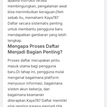
apabila instruksi terasa
membingungkan, pengalaman awal
bisa menimbulkan keraguan.Oleh
sebab itu, memahami Kaya787
Daftar secara sistematis penting
untuk membantu pengguna baru
mendapatkan gambaran yang lebih
lengkap.
Mengapa Proses Daftar
Menjadi Bagian Penting?
Proses daftar merupakan pintu
masuk utama bagi pengguna
baru.Di tahap ini, pengguna mulai
mengenal bagaimana platform
menyusun informasi, bagaimana
sistem akun bekerja, dan
bagaimana keamanan
diterapkan.Kaya787 Daftar memiliki
nilai penting karena menjadi titik