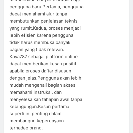
pengguna baru.Pertama, pengguna
dapat memahami alur tanpa
membutuhkan penjelasan teknis
yang rumit.Kedua, proses menjadi
lebih efisien karena pengguna
tidak harus membuka banyak
bagian yang tidak relevan.
Kaya787 sebagai platform online
dapat memberikan kesan positif
apabila proses daftar disusun
dengan jelas.Pengguna akan lebih
mudah mengenali bagian akses,
memahami instruksi, dan
menyelesaikan tahapan awal tanpa
kebingungan.Kesan pertama
seperti ini penting dalam
membangun kepercayaan
terhadap brand.