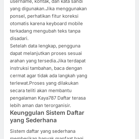
username, kontak, dan kata sandi
yang digunakan.Jika menggunakan
ponsel, perhatikan fitur koreksi
otomatis karena keyboard mobile
terkadang mengubah teks tanpa
disadari.
Setelah data lengkap, pengguna
dapat melanjutkan proses sesuai
arahan yang tersedia.Jika terdapat
instruksi tambahan, baca dengan
cermat agar tidak ada langkah yang
terlewat.Proses yang dilakukan
secara teliti akan membantu
pengalaman Kaya787 Daftar terasa
lebih aman dan terorganisir.
Keunggulan Sistem Daftar
yang Sederhana
Sistem daftar yang sederhana
memberikan banyak manfaat bagi