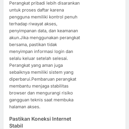
Perangkat pribadi lebih disarankan
untuk proses daftar karena
pengguna memiliki kontrol penuh
terhadap riwayat akses,
penyimpanan data, dan keamanan
akun.Jika menggunakan perangkat
bersama, pastikan tidak
menyimpan informasi login dan
selalu keluar setelah selesai.
Perangkat yang aman juga
sebaiknya memiliki sistem yang
diperbarui.Pembaruan perangkat
membantu menjaga stabilitas
browser dan mengurangi risiko
gangguan teknis saat membuka
halaman akses.
Pastikan Koneksi Internet
Stabil