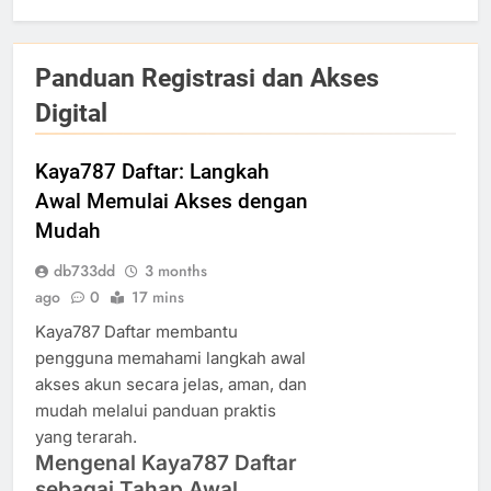
Panduan Registrasi dan Akses
Digital
Kaya787 Daftar: Langkah
Awal Memulai Akses dengan
Mudah
db733dd
3 months
ago
0
17 mins
Kaya787 Daftar membantu
pengguna memahami langkah awal
akses akun secara jelas, aman, dan
mudah melalui panduan praktis
yang terarah.
Mengenal Kaya787 Daftar
sebagai Tahap Awal