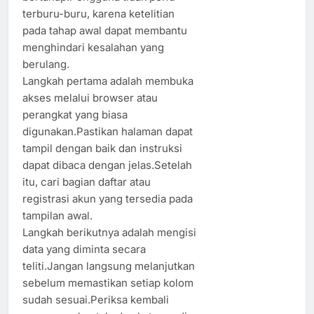
terburu-buru, karena ketelitian
pada tahap awal dapat membantu
menghindari kesalahan yang
berulang.
Langkah pertama adalah membuka
akses melalui browser atau
perangkat yang biasa
digunakan.Pastikan halaman dapat
tampil dengan baik dan instruksi
dapat dibaca dengan jelas.Setelah
itu, cari bagian daftar atau
registrasi akun yang tersedia pada
tampilan awal.
Langkah berikutnya adalah mengisi
data yang diminta secara
teliti.Jangan langsung melanjutkan
sebelum memastikan setiap kolom
sudah sesuai.Periksa kembali