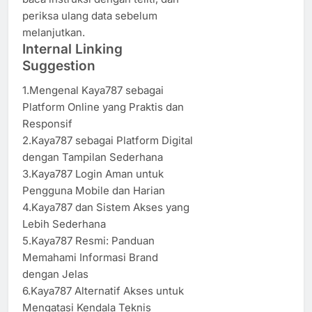
periksa ulang data sebelum
melanjutkan.
Internal Linking
Suggestion
1.Mengenal Kaya787 sebagai
Platform Online yang Praktis dan
Responsif
2.Kaya787 sebagai Platform Digital
dengan Tampilan Sederhana
3.Kaya787 Login Aman untuk
Pengguna Mobile dan Harian
4.Kaya787 dan Sistem Akses yang
Lebih Sederhana
5.Kaya787 Resmi: Panduan
Memahami Informasi Brand
dengan Jelas
6.Kaya787 Alternatif Akses untuk
Mengatasi Kendala Teknis