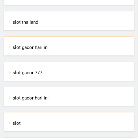
slot thailand
slot gacor hari ini
slot gacor 777
slot gacor hari ini
slot