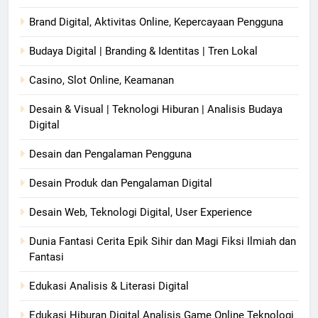
Brand Digital, Aktivitas Online, Kepercayaan Pengguna
Budaya Digital | Branding & Identitas | Tren Lokal
Casino, Slot Online, Keamanan
Desain & Visual | Teknologi Hiburan | Analisis Budaya
Digital
Desain dan Pengalaman Pengguna
Desain Produk dan Pengalaman Digital
Desain Web, Teknologi Digital, User Experience
Dunia Fantasi Cerita Epik Sihir dan Magi Fiksi Ilmiah dan
Fantasi
Edukasi Analisis & Literasi Digital
Edukasi Hiburan Digital Analisis Game Online Teknologi