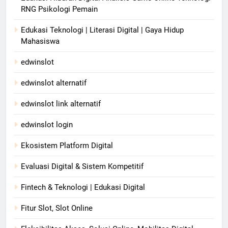
RNG Psikologi Pemain
Edukasi Teknologi | Literasi Digital | Gaya Hidup
Mahasiswa
edwinslot
edwinslot alternatif
edwinslot link alternatif
edwinslot login
Ekosistem Platform Digital
Evaluasi Digital & Sistem Kompetitif
Fintech & Teknologi | Edukasi Digital
Fitur Slot, Slot Online