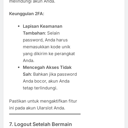
melindungi akun Anda.
Keunggulan 2FA
:
Lapisan Keamanan
Tambahan
: Selain
password, Anda harus
memasukkan kode unik
yang dikirim ke perangkat
Anda.
Mencegah Akses Tidak
Sah
: Bahkan jika password
Anda bocor, akun Anda
tetap terlindungi.
Pastikan untuk mengaktifkan fitur
ini pada akun Ularslot Anda.
7. Logout Setelah Bermain