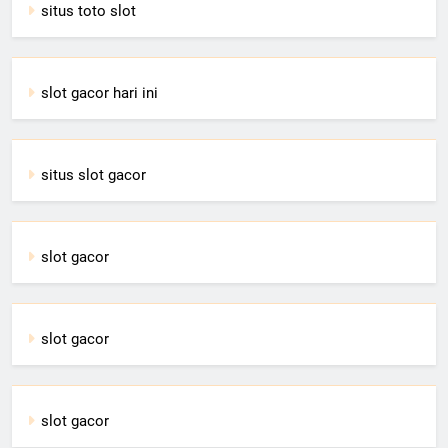
situs toto slot
slot gacor hari ini
situs slot gacor
slot gacor
slot gacor
slot gacor