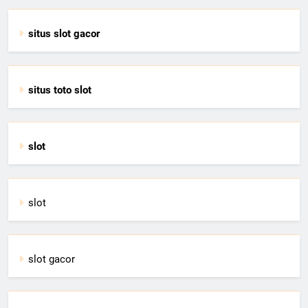
situs slot gacor
situs toto slot
slot
slot
slot gacor