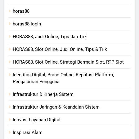
horas88
horas88 login
HORAS88, Judi Online, Tips dan Trik
HORAS88, Slot Online, Judi Online, Tips & Trik
HORAS88, Slot Online, Strategi Bermain Slot, RTP Slot
Identitas Digital, Brand Online, Reputasi Platform,
Pengalaman Pengguna
Infrastruktur & Kinerja Sistem
Infrastruktur Jaringan & Keandalan Sistem
Inovasi Layanan Digital
Inspirasi Alam