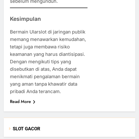
sebelum mengunduh.
Kesimpulan
Bermain Ularslot di jaringan publik
memang menawarkan kemudahan,
tetapi juga membawa risiko
keamanan yang harus diantisipasi.
Dengan mengikuti tips yang
disebutkan di atas, Anda dapat
menikmati pengalaman bermain
yang aman tanpa khawatir data
pribadi Anda terancam.
Read More
SLOT GACOR