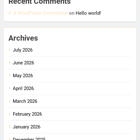
Recent Comments
A WordPress Commenter
on
Hello world!
Archives
July 2026
June 2026
May 2026
April 2026
March 2026
February 2026
January 2026
December 2025