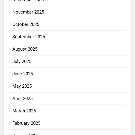
November 2025
October 2025
September 2025
August 2025
July 2025
June 2025
May 2025
April 2025
March 2025
February 2025