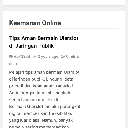
Keamanan Online
Tips Aman Bermain Ularslot
di Jaringan Publik
db733dd
2 years ago
0
6
mins
Pelajari tips aman bermain Ularslot
di jaringan publik. Lindungi data
pribadi dan keamanan transaksi
Anda dengan langkah-langkah
sederhana namun efektif.
Bermain
Ularslot
melalui perangkat
digital memberikan fleksibilitas
yang luar biasa. Namun, banyak
pemain sering memanfaatkan