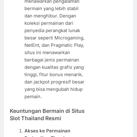
menawarkan pengalaman
bermain yang lebih stabil
dan menghibur. Dengan
koleksi permainan dari
penyedia perangkat lunak
besar seperti Microgaming,
NetEnt, dan Pragmatic Play,
situs ini menawarkan
berbagai jenis permainan
dengan kualitas grafis yang
tinggi, fitur bonus menarik,
dan jackpot progresif besar
yang bisa mengubah hidup
pemain.
Keuntungan Bermain di Situs
Slot Thailand Resmi
Akses ke Permainan