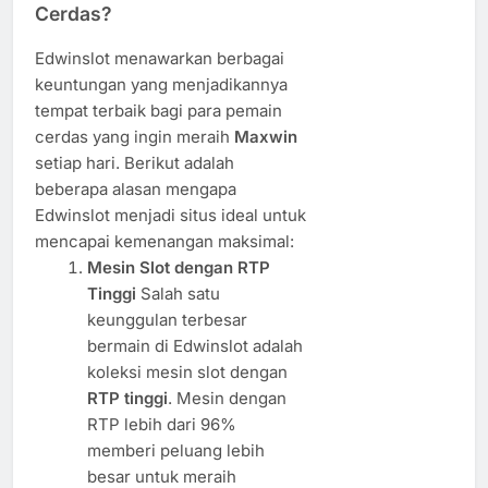
Cerdas?
Edwinslot menawarkan berbagai
keuntungan yang menjadikannya
tempat terbaik bagi para pemain
cerdas yang ingin meraih
Maxwin
setiap hari. Berikut adalah
beberapa alasan mengapa
Edwinslot menjadi situs ideal untuk
mencapai kemenangan maksimal:
Mesin Slot dengan RTP
Tinggi
Salah satu
keunggulan terbesar
bermain di Edwinslot adalah
koleksi mesin slot dengan
RTP tinggi
. Mesin dengan
RTP lebih dari 96%
memberi peluang lebih
besar untuk meraih