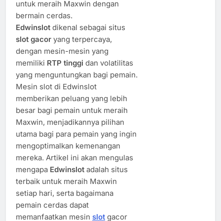
untuk meraih Maxwin dengan
bermain cerdas.
Edwinslot
dikenal sebagai situs
slot gacor
yang terpercaya,
dengan mesin-mesin yang
memiliki
RTP tinggi
dan volatilitas
yang menguntungkan bagi pemain.
Mesin slot di Edwinslot
memberikan peluang yang lebih
besar bagi pemain untuk meraih
Maxwin, menjadikannya pilihan
utama bagi para pemain yang ingin
mengoptimalkan kemenangan
mereka. Artikel ini akan mengulas
mengapa
Edwinslot
adalah situs
terbaik untuk meraih Maxwin
setiap hari, serta bagaimana
pemain cerdas dapat
memanfaatkan mesin
slot
gacor