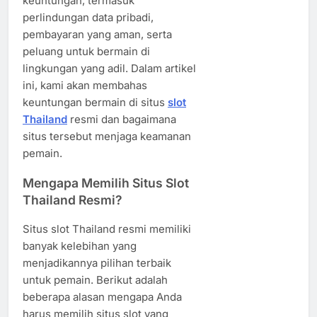
keuntungan, termasuk
perlindungan data pribadi,
pembayaran yang aman, serta
peluang untuk bermain di
lingkungan yang adil. Dalam artikel
ini, kami akan membahas
keuntungan bermain di situs
slot
Thailand
resmi dan bagaimana
situs tersebut menjaga keamanan
pemain.
Mengapa Memilih Situs Slot
Thailand Resmi?
Situs slot Thailand resmi memiliki
banyak kelebihan yang
menjadikannya pilihan terbaik
untuk pemain. Berikut adalah
beberapa alasan mengapa Anda
harus memilih situs slot yang