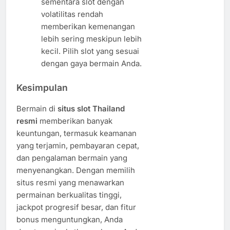
sementara slot dengan
volatilitas rendah
memberikan kemenangan
lebih sering meskipun lebih
kecil. Pilih slot yang sesuai
dengan gaya bermain Anda.
Kesimpulan
Bermain di
situs slot Thailand
resmi
memberikan banyak
keuntungan, termasuk keamanan
yang terjamin, pembayaran cepat,
dan pengalaman bermain yang
menyenangkan. Dengan memilih
situs resmi yang menawarkan
permainan berkualitas tinggi,
jackpot progresif besar, dan fitur
bonus menguntungkan, Anda