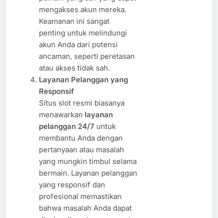
mengakses akun mereka.
Keamanan ini sangat
penting untuk melindungi
akun Anda dari potensi
ancaman, seperti peretasan
atau akses tidak sah.
Layanan Pelanggan yang
Responsif
Situs slot resmi biasanya
menawarkan
layanan
pelanggan 24/7
untuk
membantu Anda dengan
pertanyaan atau masalah
yang mungkin timbul selama
bermain. Layanan pelanggan
yang responsif dan
profesional memastikan
bahwa masalah Anda dapat