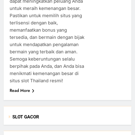
dapat meningkatkan peluang Anda
untuk meraih kemenangan besar.
Pastikan untuk memilih situs yang
terlisensi dengan baik,
memanfaatkan bonus yang
tersedia, dan bermain dengan bijak
untuk mendapatkan pengalaman
bermain yang terbaik dan aman.
Semoga keberuntungan selalu
berpihak pada Anda, dan Anda bisa
menikmati kemenangan besar di
situs slot Thailand resmi!
Read More
SLOT GACOR