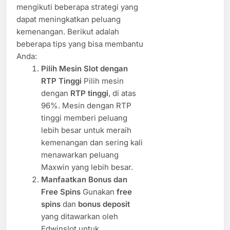
mengikuti beberapa strategi yang
dapat meningkatkan peluang
kemenangan. Berikut adalah
beberapa tips yang bisa membantu
Anda:
Pilih Mesin Slot dengan
RTP Tinggi
Pilih mesin
dengan
RTP tinggi
, di atas
96%. Mesin dengan RTP
tinggi memberi peluang
lebih besar untuk meraih
kemenangan dan sering kali
menawarkan peluang
Maxwin yang lebih besar.
Manfaatkan Bonus dan
Free Spins
Gunakan
free
spins
dan
bonus deposit
yang ditawarkan oleh
Edwinslot untuk