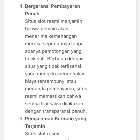
Bergaransi Pembayaran
Penuh
Situs slot resmi menjamin
bahwa pemain akan
menerima kemenangan
mereka sepenuhnya tanpa
adanya pemotongan yang
tidak sah. Berbeda dengan
situs yang tidak terlisensi,
yang mungkin mengenakan
biaya tersembunyi atau
menunda pembayaran, situs
resmi memastikan bahwa
semua transaksi dilakukan
dengan transparansi penuh.
Pengalaman Bermain yang
Terjamin
Situs slot resmi