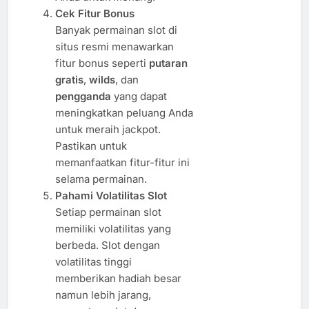
Cek Fitur Bonus
Banyak permainan slot di
situs resmi menawarkan
fitur bonus seperti
putaran
gratis
,
wilds
, dan
pengganda
yang dapat
meningkatkan peluang Anda
untuk meraih jackpot.
Pastikan untuk
memanfaatkan fitur-fitur ini
selama permainan.
Pahami Volatilitas Slot
Setiap permainan slot
memiliki volatilitas yang
berbeda. Slot dengan
volatilitas tinggi
memberikan hadiah besar
namun lebih jarang,