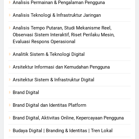
Analisis Permainan & Pengalaman Pengguna
Analisis Teknologi & Infrastruktur Jaringan
Analisis Tempo Putaran, Studi Mekanisme Reel,
Observasi Sistem Interaktif, Riset Perilaku Mesin,
Evaluasi Respons Operasional
Analitik Sistem & Teknologi Digital
Arsitektur Informasi dan Kemudahan Pengguna
Arsitektur Sistem & Infrastruktur Digital
Brand Digital
Brand Digital dan Identitas Platform
Brand Digital, Aktivitas Online, Kepercayaan Pengguna
Budaya Digital | Branding & Identitas | Tren Lokal