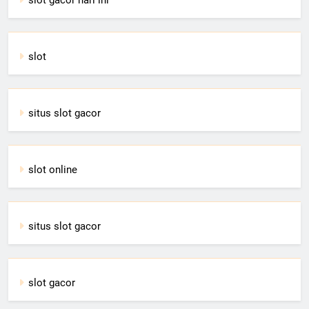
slot
situs slot gacor
slot online
situs slot gacor
slot gacor