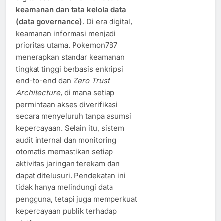
keamanan dan tata kelola data
(data governance)
. Di era digital,
keamanan informasi menjadi
prioritas utama. Pokemon787
menerapkan standar keamanan
tingkat tinggi berbasis enkripsi
end-to-end dan
Zero Trust
Architecture
, di mana setiap
permintaan akses diverifikasi
secara menyeluruh tanpa asumsi
kepercayaan. Selain itu, sistem
audit internal dan monitoring
otomatis memastikan setiap
aktivitas jaringan terekam dan
dapat ditelusuri. Pendekatan ini
tidak hanya melindungi data
pengguna, tetapi juga memperkuat
kepercayaan publik terhadap