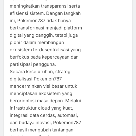
meningkatkan transparansi serta
efisiensi sistem. Dengan langkah
ini, Pokemon787 tidak hanya
bertransformasi menjadi platform
digital yang canggih, tetapi juga
pionir dalam membangun
ekosistem terdesentralisasi yang
berfokus pada kepercayaan dan
partisipasi pengguna.
Secara keseluruhan, strategi
digitalisasi Pokemon787
mencerminkan visi besar untuk
menciptakan ekosistem yang
berorientasi masa depan. Melalui
infrastruktur cloud yang kuat,
integrasi data cerdas, automasi,
dan budaya inovasi, Pokemon787
berhasil mengubah tantangan