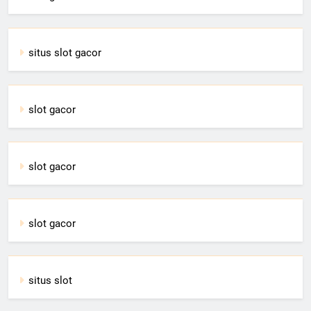
situs slot gacor
slot gacor
slot gacor
slot gacor
situs slot