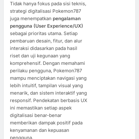
Tidak hanya fokus pada sisi teknis,
strategi digitalisasi Pokemon787
juga menempatkan
pengalaman
pengguna (User Experience/UX)
sebagai prioritas utama. Setiap
pembaruan desain, fitur, dan alur
interaksi didasarkan pada hasil
riset dan uji kegunaan yang
komprehensif. Dengan memahami
perilaku pengguna, Pokemon787
mampu menciptakan navigasi yang
lebih intuitif, tampilan visual yang
menarik, dan sistem interaktif yang
responsif. Pendekatan berbasis UX
ini memastikan setiap aspek
digitalisasi benar-benar
memberikan dampak positif pada
kenyamanan dan kepuasan
pengguna.