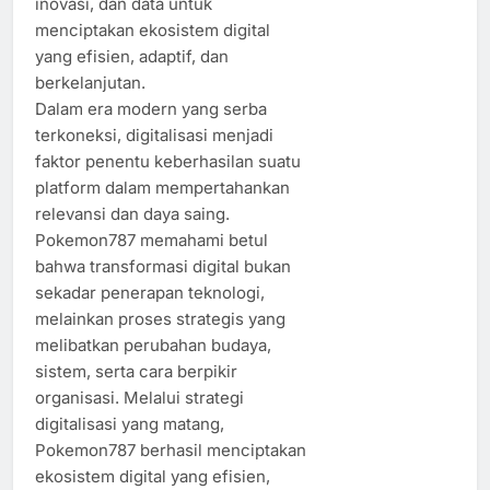
inovasi, dan data untuk
menciptakan ekosistem digital
yang efisien, adaptif, dan
berkelanjutan.
Dalam era modern yang serba
terkoneksi, digitalisasi menjadi
faktor penentu keberhasilan suatu
platform dalam mempertahankan
relevansi dan daya saing.
Pokemon787 memahami betul
bahwa transformasi digital bukan
sekadar penerapan teknologi,
melainkan proses strategis yang
melibatkan perubahan budaya,
sistem, serta cara berpikir
organisasi. Melalui strategi
digitalisasi yang matang,
Pokemon787 berhasil menciptakan
ekosistem digital yang efisien,