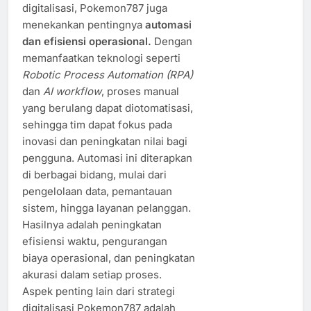
digitalisasi, Pokemon787 juga
menekankan pentingnya
automasi
dan efisiensi operasional.
Dengan
memanfaatkan teknologi seperti
Robotic Process Automation (RPA)
dan
AI workflow
, proses manual
yang berulang dapat diotomatisasi,
sehingga tim dapat fokus pada
inovasi dan peningkatan nilai bagi
pengguna. Automasi ini diterapkan
di berbagai bidang, mulai dari
pengelolaan data, pemantauan
sistem, hingga layanan pelanggan.
Hasilnya adalah peningkatan
efisiensi waktu, pengurangan
biaya operasional, dan peningkatan
akurasi dalam setiap proses.
Aspek penting lain dari strategi
digitalisasi Pokemon787 adalah