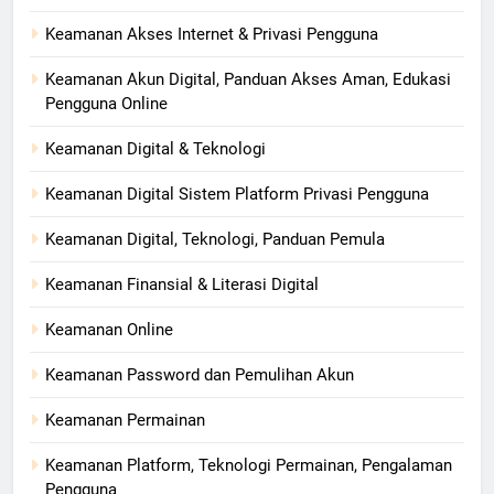
Keamanan Akses Internet & Privasi Pengguna
Keamanan Akun Digital, Panduan Akses Aman, Edukasi
Pengguna Online
Keamanan Digital & Teknologi
Keamanan Digital Sistem Platform Privasi Pengguna
Keamanan Digital, Teknologi, Panduan Pemula
Keamanan Finansial & Literasi Digital
Keamanan Online
Keamanan Password dan Pemulihan Akun
Keamanan Permainan
Keamanan Platform, Teknologi Permainan, Pengalaman
Pengguna