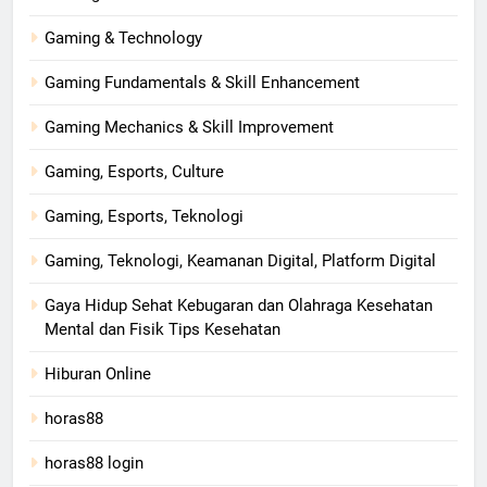
Gaming & Technology
Gaming Fundamentals & Skill Enhancement
Gaming Mechanics & Skill Improvement
Gaming, Esports, Culture
Gaming, Esports, Teknologi
Gaming, Teknologi, Keamanan Digital, Platform Digital
Gaya Hidup Sehat Kebugaran dan Olahraga Kesehatan
Mental dan Fisik Tips Kesehatan
Hiburan Online
horas88
horas88 login