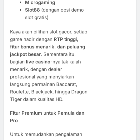
Microgaming
Slot88
(dengan opsi demo
slot gratis)
Kaya akan pilihan slot gacor, setiap
game hadir dengan
RTP tinggi,
fitur bonus menarik, dan peluang
jackpot besar
. Sementara itu,
bagian
live casino
-nya tak kalah
menarik, dengan dealer
profesional yang menyiarkan
langsung permainan Baccarat,
Roulette, Blackjack, hingga Dragon
Tiger dalam kualitas HD.
Fitur Premium untuk Pemula dan
Pro
Untuk memudahkan pengalaman