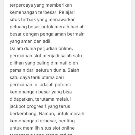
terpercaya yang memberikan
kemenangan terbesar! Pelajari
situs terbaik yang menawarkan
peluang besar untuk meraih hadiah
besar dengan pengalaman bermain
yang aman dan adil.
Dalam dunia perjudian online,
permainan slot menjadi salah satu
pilihan yang paling diminati oleh
pemain dari seluruh dunia. Salah
satu daya tarik utama dari
permainan ini adalah potensi
kemenangan besar yang bisa
didapatkan, terutama melalui
jackpot progresif yang terus
berkembang. Namun, untuk meraih
kemenangan terbesar, penting
untuk memilih situs slot online