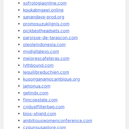
sofrologiaonline.com
kpukabngawi.online
sanandaya-prod.org
promosuzukiignis.com
pickbestheadsets.com
paroisse-de-tarascon.com
oleoleindonesia.com
mydigitalevo.com
mejorescafeteras.com
lythbound.com
lequilibreduchien.com
kusonganamocambique.org
jamonua.com
getindx.com
fimcoestate.com
cndustfilterbag.com
bios-shield.com
ambitiouswomenconference.com
czgunsusastore.com