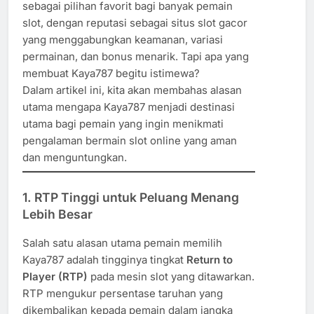
sebagai pilihan favorit bagi banyak pemain
slot, dengan reputasi sebagai situs slot gacor
yang menggabungkan keamanan, variasi
permainan, dan bonus menarik. Tapi apa yang
membuat Kaya787 begitu istimewa?
Dalam artikel ini, kita akan membahas alasan
utama mengapa Kaya787 menjadi destinasi
utama bagi pemain yang ingin menikmati
pengalaman bermain slot online yang aman
dan menguntungkan.
1.
RTP Tinggi untuk Peluang Menang
Lebih Besar
Salah satu alasan utama pemain memilih
Kaya787 adalah tingginya tingkat
Return to
Player (RTP)
pada mesin slot yang ditawarkan.
RTP mengukur persentase taruhan yang
dikembalikan kepada pemain dalam jangka