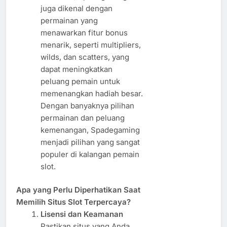
juga dikenal dengan
permainan yang
menawarkan fitur bonus
menarik, seperti multipliers,
wilds, dan scatters, yang
dapat meningkatkan
peluang pemain untuk
memenangkan hadiah besar.
Dengan banyaknya pilihan
permainan dan peluang
kemenangan, Spadegaming
menjadi pilihan yang sangat
populer di kalangan pemain
slot.
Apa yang Perlu Diperhatikan Saat
Memilih Situs Slot Terpercaya?
Lisensi dan Keamanan
Pastikan situs yang Anda