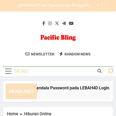
Skip
LEBAH4D dan Transformasi Pengalaman
to
Pengguna di Era Digital
content
KAYA787 dan Transformasi Pengalaman
Pengguna di Era Digital
Cara Mengatasi Kendala Password pada
LEBAH4D Login dengan Aman
EDWINSLOT dan Transformasi Pengalaman
Pengguna di Era Digital
Pacific Bling
Perhiasan Mewah Dan Aksesori Elegan
LEBAH4D dan Transformasi Pengalaman
NEWSLETTER
RANDOM NEWS
Pengguna di Era Digital
Untuk Penampilan Glamor Dari Pacific
KAYA787 dan Transformasi Pengalaman
Bling. Koleksi Eksklusif Untuk Anda.
Pengguna di Era Digital
MENU
ra Mengatasi Kendala Password pada LEBAH4D Login denga
HEADLINES
Weeks Ago
Home
Hiburan Online