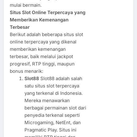
mulai bermain.
Situs Slot Online Terpercaya yang
Memberikan Kemenangan
Terbesar
Berikut adalah beberapa situs slot
online terpercaya yang dikenal
memberikan kemenangan
terbesar, baik melalui jackpot
progresif, RTP tinggi, maupun
bonus menarik:
Slot88
Slot88 adalah salah
satu situs slot terpercaya
yang terkenal di Indonesia.
Mereka menawarkan
berbagai permainan slot dari
penyedia terkenal seperti
Microgaming, NetEnt, dan
Pragmatic Play. Situs ini