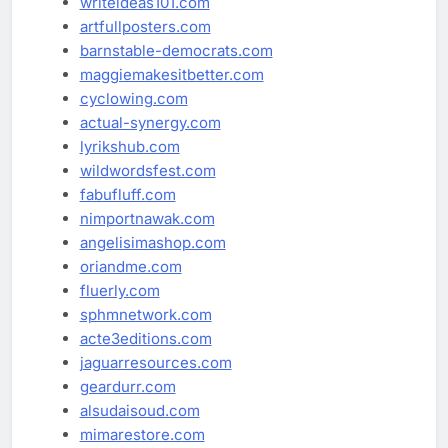
writeideas101.com
artfullposters.com
barnstable-democrats.com
maggiemakesitbetter.com
cyclowing.com
actual-synergy.com
lyrikshub.com
wildwordsfest.com
fabufluff.com
nimportnawak.com
angelisimashop.com
oriandme.com
fluerly.com
sphmnetwork.com
acte3editions.com
jaguarresources.com
geardurr.com
alsudaisoud.com
mimarestore.com