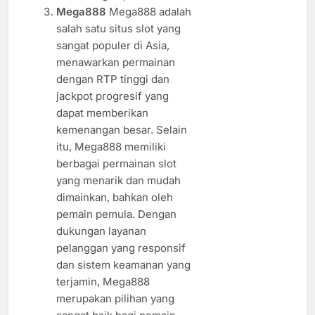
Mega888
Mega888 adalah
salah satu situs slot yang
sangat populer di Asia,
menawarkan permainan
dengan RTP tinggi dan
jackpot progresif yang
dapat memberikan
kemenangan besar. Selain
itu, Mega888 memiliki
berbagai permainan slot
yang menarik dan mudah
dimainkan, bahkan oleh
pemain pemula. Dengan
dukungan layanan
pelanggan yang responsif
dan sistem keamanan yang
terjamin, Mega888
merupakan pilihan yang