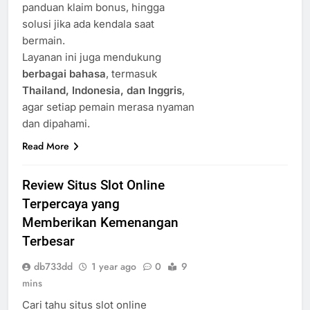
panduan klaim bonus, hingga
solusi jika ada kendala saat
bermain.
Layanan ini juga mendukung
berbagai bahasa
, termasuk
Thailand, Indonesia, dan Inggris
,
agar setiap pemain merasa nyaman
dan dipahami.
Read More
Review Situs Slot Online
Terpercaya yang
Memberikan Kemenangan
Terbesar
db733dd
1 year ago
0
9
mins
Cari tahu situs slot online