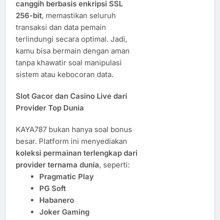
canggih berbasis enkripsi SSL
256-bit
, memastikan seluruh
transaksi dan data pemain
terlindungi secara optimal. Jadi,
kamu bisa bermain dengan aman
tanpa khawatir soal manipulasi
sistem atau kebocoran data.
Slot Gacor dan Casino Live dari
Provider Top Dunia
KAYA787 bukan hanya soal bonus
besar. Platform ini menyediakan
koleksi permainan terlengkap dari
provider ternama dunia
, seperti:
Pragmatic Play
PG Soft
Habanero
Joker Gaming