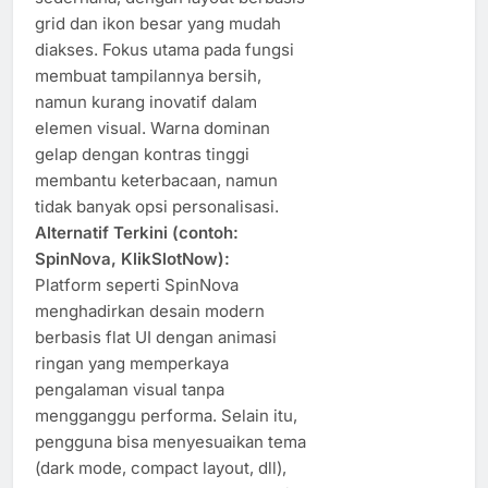
grid dan ikon besar yang mudah
diakses. Fokus utama pada fungsi
membuat tampilannya bersih,
namun kurang inovatif dalam
elemen visual. Warna dominan
gelap dengan kontras tinggi
membantu keterbacaan, namun
tidak banyak opsi personalisasi.
Alternatif Terkini (contoh:
SpinNova, KlikSlotNow):
Platform seperti SpinNova
menghadirkan desain modern
berbasis flat UI dengan animasi
ringan yang memperkaya
pengalaman visual tanpa
mengganggu performa. Selain itu,
pengguna bisa menyesuaikan tema
(dark mode, compact layout, dll),