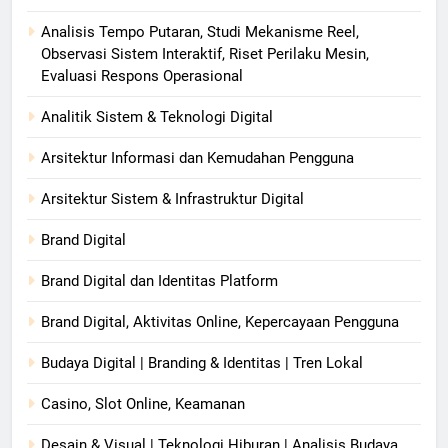
Analisis Tempo Putaran, Studi Mekanisme Reel,
Observasi Sistem Interaktif, Riset Perilaku Mesin,
Evaluasi Respons Operasional
Analitik Sistem & Teknologi Digital
Arsitektur Informasi dan Kemudahan Pengguna
Arsitektur Sistem & Infrastruktur Digital
Brand Digital
Brand Digital dan Identitas Platform
Brand Digital, Aktivitas Online, Kepercayaan Pengguna
Budaya Digital | Branding & Identitas | Tren Lokal
Casino, Slot Online, Keamanan
Desain & Visual | Teknologi Hiburan | Analisis Budaya