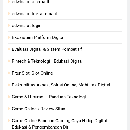
edwinslot alternatif
edwinslot link alternatif
edwinslot login
Ekosistem Platform Digital
Evaluasi Digital & Sistem Kompetitif
Fintech & Teknologi | Edukasi Digital
Fitur Slot, Slot Online
Fleksibilitas Akses, Solusi Online, Mobilitas Digital
Game & Hiburan — Panduan Teknologi
Game Online / Review Situs
Game Online Panduan Gaming Gaya Hidup Digital
Edukasi & Pengembangan Diri