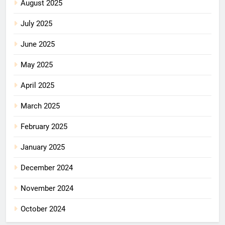
August 2025
July 2025
June 2025
May 2025
April 2025
March 2025
February 2025
January 2025
December 2024
November 2024
October 2024