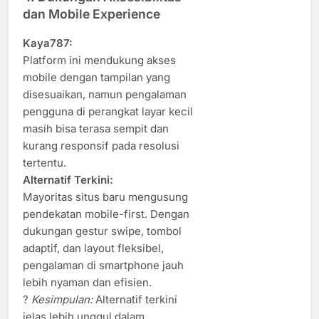
dan Mobile Experience
Kaya787:
Platform ini mendukung akses
mobile dengan tampilan yang
disesuaikan, namun pengalaman
pengguna di perangkat layar kecil
masih bisa terasa sempit dan
kurang responsif pada resolusi
tertentu.
Alternatif Terkini:
Mayoritas situs baru mengusung
pendekatan mobile-first. Dengan
dukungan gestur swipe, tombol
adaptif, dan layout fleksibel,
pengalaman di smartphone jauh
lebih nyaman dan efisien.
?
Kesimpulan:
Alternatif terkini
jelas lebih unggul dalam