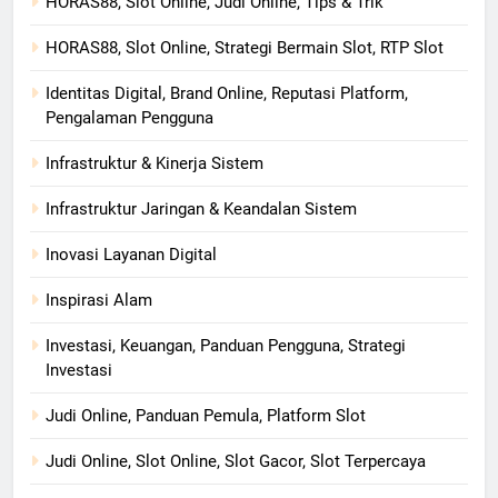
HORAS88, Slot Online, Judi Online, Tips & Trik
HORAS88, Slot Online, Strategi Bermain Slot, RTP Slot
Identitas Digital, Brand Online, Reputasi Platform,
Pengalaman Pengguna
Infrastruktur & Kinerja Sistem
Infrastruktur Jaringan & Keandalan Sistem
Inovasi Layanan Digital
Inspirasi Alam
Investasi, Keuangan, Panduan Pengguna, Strategi
Investasi
Judi Online, Panduan Pemula, Platform Slot
Judi Online, Slot Online, Slot Gacor, Slot Terpercaya