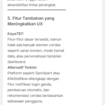
aksesibilitas lintas perangkat.
5.
Fitur Tambahan yang
Meningkatkan UX
Kaya787:
Fitur-fitur dasar tersedia, namun
tidak ada banyak elemen cerdas
seperti saran konten, mode hemat
data, atau personalisasi tampilan
dashboard.
Alternatif Terkini:
Platform seperti SpinXpert atau
KlikSlotNow dilengkapi dengan
fitur notifikasi login ganda,
pembaruan otomatis, dan
rekomendasi cerdas berdasarkan
kebiasaan pengguna.