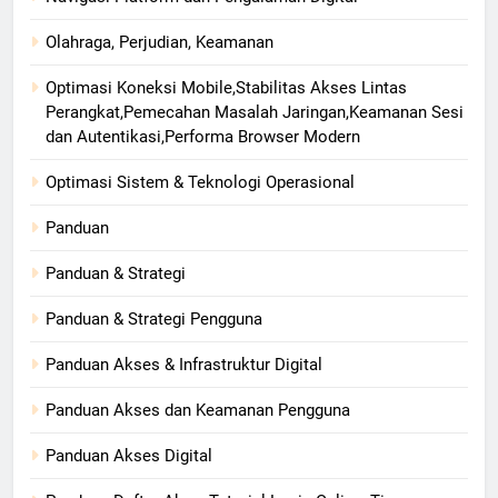
Olahraga, Perjudian, Keamanan
Optimasi Koneksi Mobile,Stabilitas Akses Lintas
Perangkat,Pemecahan Masalah Jaringan,Keamanan Sesi
dan Autentikasi,Performa Browser Modern
Optimasi Sistem & Teknologi Operasional
Panduan
Panduan & Strategi
Panduan & Strategi Pengguna
Panduan Akses & Infrastruktur Digital
Panduan Akses dan Keamanan Pengguna
Panduan Akses Digital