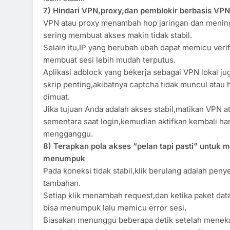
7) Hindari VPN,proxy,dan pemblokir berbasis VPN
VPN atau proxy menambah hop jaringan dan meningk
sering membuat akses makin tidak stabil.
Selain itu,IP yang berubah ubah dapat memicu veri
membuat sesi lebih mudah terputus.
Aplikasi adblock yang bekerja sebagai VPN lokal j
skrip penting,akibatnya captcha tidak muncul atau 
dimuat.
Jika tujuan Anda adalah akses stabil,matikan VPN a
sementara saat login,kemudian aktifkan kembali han
mengganggu.
8) Terapkan pola akses “pelan tapi pasti” untuk 
menumpuk
Pada koneksi tidak stabil,klik berulang adalah pen
tambahan.
Setiap klik menambah request,dan ketika paket dat
bisa menumpuk lalu memicu error sesi.
Biasakan menunggu beberapa detik setelah meneka