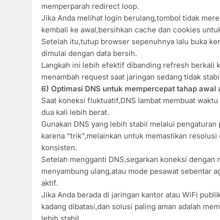
memperparah redirect loop.
Jika Anda melihat login berulang,tombol tidak mer
kembali ke awal,bersihkan cache dan cookies untuk s
Setelah itu,tutup browser sepenuhnya lalu buka kem
dimulai dengan data bersih.
Langkah ini lebih efektif dibanding refresh berkali k
menambah request saat jaringan sedang tidak stabil
6) Optimasi DNS untuk mempercepat tahap awal 
Saat koneksi fluktuatif,DNS lambat membuat waktu
dua kali lebih berat.
Gunakan DNS yang lebih stabil melalui pengaturan
karena “trik”,melainkan untuk memastikan resolusi
konsisten.
Setelah mengganti DNS,segarkan koneksi dengan 
menyambung ulang,atau mode pesawat sebentar ag
aktif.
Jika Anda berada di jaringan kantor atau WiFi pub
kadang dibatasi,dan solusi paling aman adalah mem
lebih stabil.