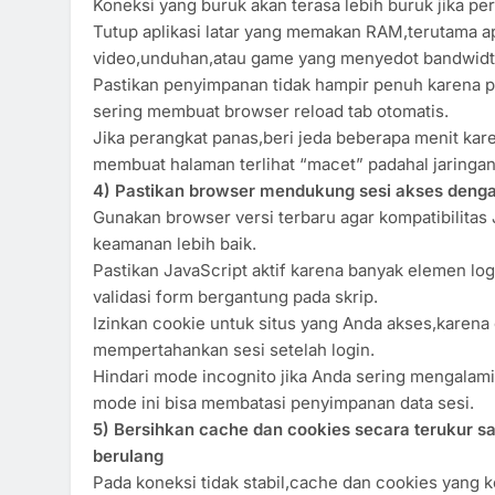
Koneksi yang buruk akan terasa lebih buruk jika pe
Tutup aplikasi latar yang memakan RAM,terutama ap
video,unduhan,atau game yang menyedot bandwidt
Pastikan penyimpanan tidak hampir penuh karena 
sering membuat browser reload tab otomatis.
Jika perangkat panas,beri jeda beberapa menit kare
membuat halaman terlihat “macet” padahal jaringan
4) Pastikan browser mendukung sesi akses deng
Gunakan browser versi terbaru agar kompatibilitas
keamanan lebih baik.
Pastikan JavaScript aktif karena banyak elemen lo
validasi form bergantung pada skrip.
Izinkan cookie untuk situs yang Anda akses,karena
mempertahankan sesi setelah login.
Hindari mode incognito jika Anda sering mengalami
mode ini bisa membatasi penyimpanan data sesi.
5) Bersihkan cache dan cookies secara terukur sa
berulang
Pada koneksi tidak stabil,cache dan cookies yang ko