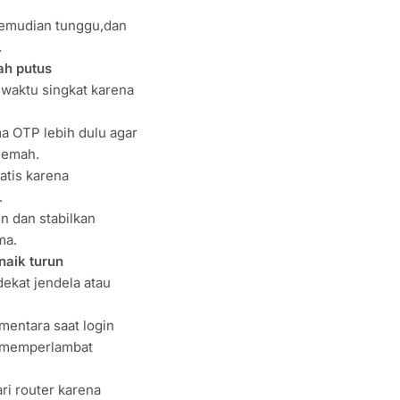
,kemudian tunggu,dan
.
ah putus
m waktu singkat karena
a OTP lebih dulu agar
elemah.
atis karena
.
in dan stabilkan
ma.
naik turun
dekat jendela atau
entara saat login
n memperlambat
ari router karena