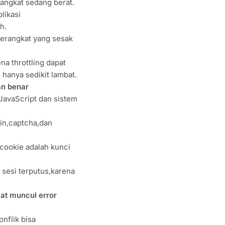
rangkat sedang berat.
likasi
h.
perangkat yang sesak
na throttling dapat
 hanya sedikit lambat.
an benar
 JavaScript dan sistem
gin,captcha,dan
 cookie adalah kunci
 sesi terputus,karena
at muncul error
nflik bisa