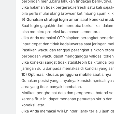
berpindah menu,baru lakukan tindakan berikutnya.
Jika halaman tidak bergerak,refresh satu kali saja
bila perlu mulai ulang browser ketimbang spam klik
9) Gunakan strategi login aman saat koneksi mud
Saat login gagal,hindari mencoba berkali kali dala
bisa memicu proteksi keamanan sementara.
Jika Anda memakai OTP,siapkan perangkat penerim
input cepat dan tidak kedaluwarsa saat jaringan m
Pastikan waktu dan tanggal perangkat sinkron otom
perbedaan waktu dapat mengganggu validasi token
Jika koneksi sangat tidak stabil,lebih baik tunda log
jaringan dulu daripada memaksa di kondisi yang sa
10) Optimasi khusus pengguna mobile saat sinyal 
Gunakan posisi yang sinyalnya konsisten,misalnya 
area yang tidak banyak hambatan.
Matikan penghemat data dan penghemat baterai sem
karena fitur ini dapat menahan pemuatan skrip da
koneksi latar.
Jika Anda memakai WiFi,hindari jarak terlalu jauh d