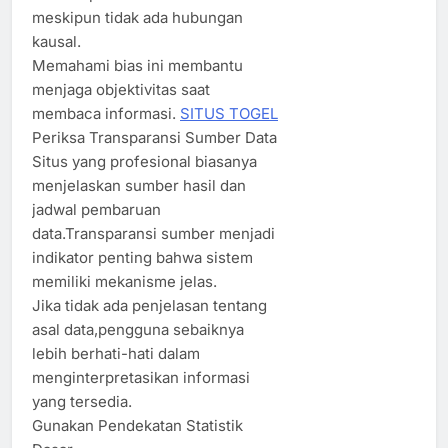
meskipun tidak ada hubungan
kausal.
Memahami bias ini membantu
menjaga objektivitas saat
membaca informasi.
SITUS TOGEL
Periksa Transparansi Sumber Data
Situs yang profesional biasanya
menjelaskan sumber hasil dan
jadwal pembaruan
data.Transparansi sumber menjadi
indikator penting bahwa sistem
memiliki mekanisme jelas.
Jika tidak ada penjelasan tentang
asal data,pengguna sebaiknya
lebih berhati-hati dalam
menginterpretasikan informasi
yang tersedia.
Gunakan Pendekatan Statistik