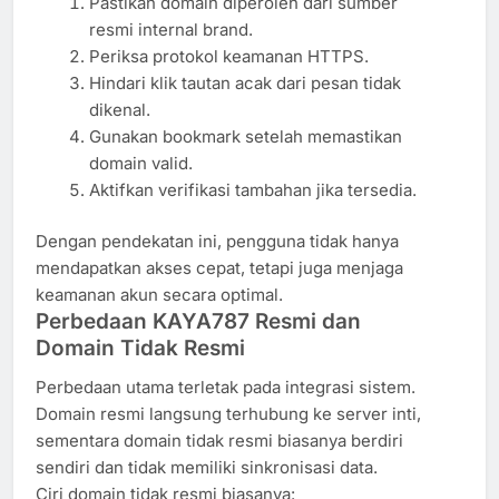
Pastikan domain diperoleh dari sumber
resmi internal brand.
Periksa protokol keamanan HTTPS.
Hindari klik tautan acak dari pesan tidak
dikenal.
Gunakan bookmark setelah memastikan
domain valid.
Aktifkan verifikasi tambahan jika tersedia.
Dengan pendekatan ini, pengguna tidak hanya
mendapatkan akses cepat, tetapi juga menjaga
keamanan akun secara optimal.
Perbedaan KAYA787 Resmi dan
Domain Tidak Resmi
Perbedaan utama terletak pada integrasi sistem.
Domain resmi langsung terhubung ke server inti,
sementara domain tidak resmi biasanya berdiri
sendiri dan tidak memiliki sinkronisasi data.
Ciri domain tidak resmi biasanya: