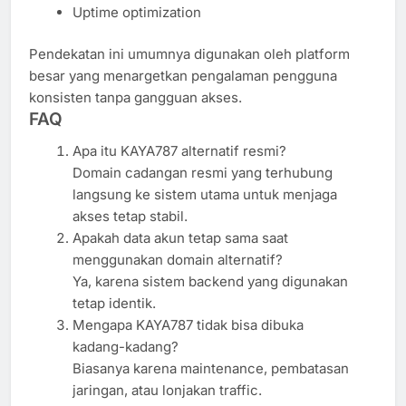
Uptime optimization
Pendekatan ini umumnya digunakan oleh platform
besar yang menargetkan pengalaman pengguna
konsisten tanpa gangguan akses.
FAQ
Apa itu KAYA787 alternatif resmi?
Domain cadangan resmi yang terhubung
langsung ke sistem utama untuk menjaga
akses tetap stabil.
Apakah data akun tetap sama saat
menggunakan domain alternatif?
Ya, karena sistem backend yang digunakan
tetap identik.
Mengapa KAYA787 tidak bisa dibuka
kadang-kadang?
Biasanya karena maintenance, pembatasan
jaringan, atau lonjakan traffic.