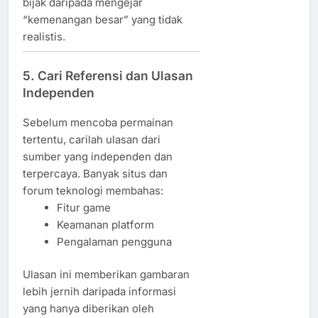
bijak daripada mengejar
“kemenangan besar” yang tidak
realistis.
5. Cari Referensi dan Ulasan
Independen
Sebelum mencoba permainan
tertentu, carilah ulasan dari
sumber yang independen dan
terpercaya. Banyak situs dan
forum teknologi membahas:
Fitur game
Keamanan platform
Pengalaman pengguna
Ulasan ini memberikan gambaran
lebih jernih daripada informasi
yang hanya diberikan oleh