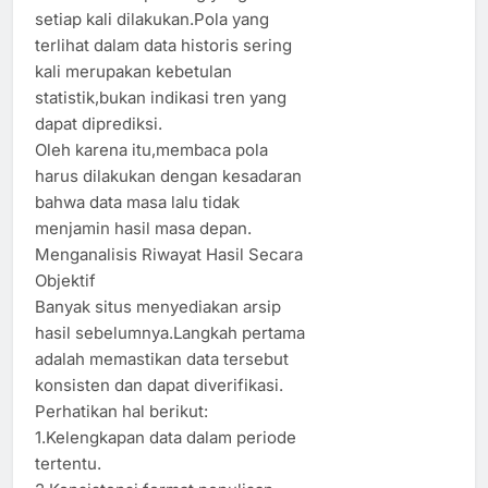
setiap kali dilakukan.Pola yang
terlihat dalam data historis sering
kali merupakan kebetulan
statistik,bukan indikasi tren yang
dapat diprediksi.
Oleh karena itu,membaca pola
harus dilakukan dengan kesadaran
bahwa data masa lalu tidak
menjamin hasil masa depan.
Menganalisis Riwayat Hasil Secara
Objektif
Banyak situs menyediakan arsip
hasil sebelumnya.Langkah pertama
adalah memastikan data tersebut
konsisten dan dapat diverifikasi.
Perhatikan hal berikut:
1.Kelengkapan data dalam periode
tertentu.