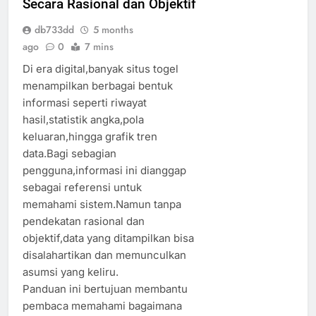
Secara Rasional dan Objektif
db733dd
5 months
ago
0
7 mins
Di era digital,banyak situs togel
menampilkan berbagai bentuk
informasi seperti riwayat
hasil,statistik angka,pola
keluaran,hingga grafik tren
data.Bagi sebagian
pengguna,informasi ini dianggap
sebagai referensi untuk
memahami sistem.Namun tanpa
pendekatan rasional dan
objektif,data yang ditampilkan bisa
disalahartikan dan memunculkan
asumsi yang keliru.
Panduan ini bertujuan membantu
pembaca memahami bagaimana