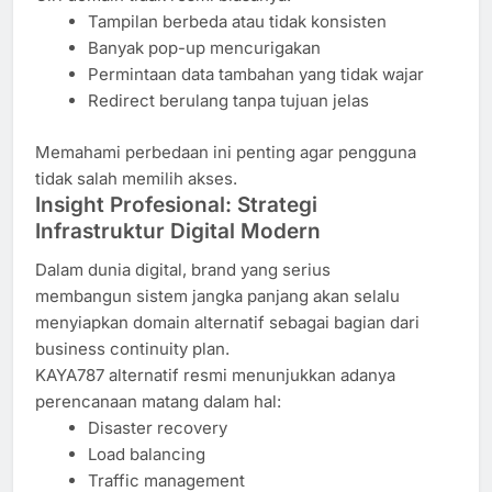
Tampilan berbeda atau tidak konsisten
Banyak pop-up mencurigakan
Permintaan data tambahan yang tidak wajar
Redirect berulang tanpa tujuan jelas
Memahami perbedaan ini penting agar pengguna
tidak salah memilih akses.
Insight Profesional: Strategi
Infrastruktur Digital Modern
Dalam dunia digital, brand yang serius
membangun sistem jangka panjang akan selalu
menyiapkan domain alternatif sebagai bagian dari
business continuity plan.
KAYA787 alternatif resmi menunjukkan adanya
perencanaan matang dalam hal:
Disaster recovery
Load balancing
Traffic management