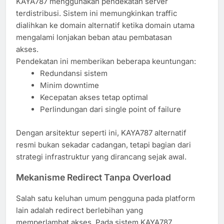
KAYA787 menggunakan pendekatan server
terdistribusi. Sistem ini memungkinkan traffic
dialihkan ke domain alternatif ketika domain utama
mengalami lonjakan beban atau pembatasan
akses.
Pendekatan ini memberikan beberapa keuntungan:
Redundansi sistem
Minim downtime
Kecepatan akses tetap optimal
Perlindungan dari single point of failure
Dengan arsitektur seperti ini, KAYA787 alternatif
resmi bukan sekadar cadangan, tetapi bagian dari
strategi infrastruktur yang dirancang sejak awal.
Mekanisme Redirect Tanpa Overload
Salah satu keluhan umum pengguna pada platform
lain adalah redirect berlebihan yang
memperlambat akses. Pada sistem KAYA787