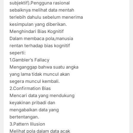
subjektif).Pengguna rasional
sebaiknya melihat data mentah
terlebih dahulu sebelum menerima
kesimpulan yang diberikan.
Menghindari Bias Kognitif
Dalam membaca pola,manusia
rentan terhadap bias kognitif
seperti:
1.Gambler’s Fallacy
Menganggap bahwa suatu angka
yang lama tidak muncul akan
segera muncul kembali.
2.Confirmation Bias
Mencari data yang mendukung
keyakinan pribadi dan
mengabaikan data yang
bertentangan.
3.Pattern Illusion
Melihat pola dalam data acak