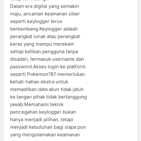
Dalam era digital yang semakin
maju, ancaman keamanan siber
seperti keylogger terus
berkembang.Keylogger adalah
perangkat lunak atau perangkat
keras yang mampu merekam
setiap ketikan pengguna tanpa
disadari, termasuk username dan
password.Akses login ke platform
seperti Pokemon787 memerlukan
kehati-hatian ekstra untuk
memastikan data akun tidak jatuh
ke tangan pihak tidak bertanggung
jawab.Memahami teknik
pencegahan keylogger bukan
hanya menjadi pilihan, tetapi
menjadi kebutuhan bagi siapa pun
yang mengutamakan keamanan