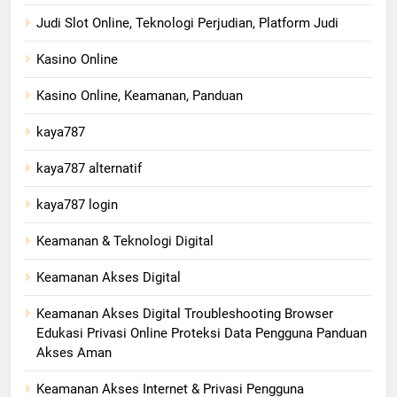
Judi Slot Online, Teknologi Perjudian, Platform Judi
Kasino Online
Kasino Online, Keamanan, Panduan
kaya787
kaya787 alternatif
kaya787 login
Keamanan & Teknologi Digital
Keamanan Akses Digital
Keamanan Akses Digital Troubleshooting Browser
Edukasi Privasi Online Proteksi Data Pengguna Panduan
Akses Aman
Keamanan Akses Internet & Privasi Pengguna