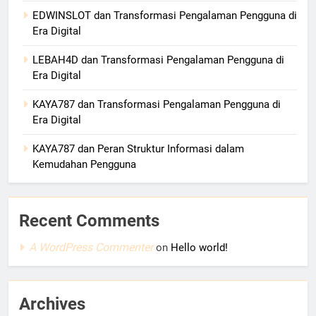
EDWINSLOT dan Transformasi Pengalaman Pengguna di
Era Digital
LEBAH4D dan Transformasi Pengalaman Pengguna di
Era Digital
KAYA787 dan Transformasi Pengalaman Pengguna di
Era Digital
KAYA787 dan Peran Struktur Informasi dalam
Kemudahan Pengguna
Recent Comments
A WordPress Commenter
on
Hello world!
Archives