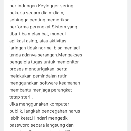
perlindungan.Keylogger sering
bekerja secara diam-diam,
sehingga penting memeriksa
performa perangkat.Sistem yang
tiba-tiba melambat, muncul
aplikasi asing, atau aktivitas
jaringan tidak normal bisa menjadi
tanda adanya serangan.Mengakses
pengelola tugas untuk memonitor
proses mencurigakan, serta
melakukan pemindaian rutin
menggunakan software keamanan
membantu menjaga perangkat
tetap steril.
Jika menggunakan komputer
publik, langkah pencegahan harus
lebih ketat.Hindari mengetik
password secara langsung dan