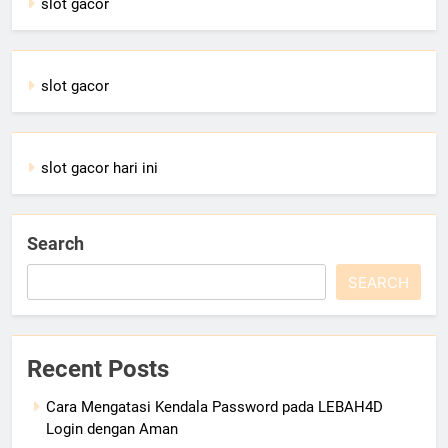
slot gacor
slot gacor
slot gacor hari ini
Search
SEARCH
Recent Posts
Cara Mengatasi Kendala Password pada LEBAH4D
Login dengan Aman