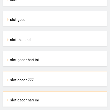
slot gacor
slot thailand
slot gacor hari ini
slot gacor 777
slot gacor hari ini