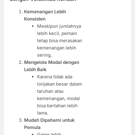
Kemenangan Lebih
Konsisten
Meskipun jumlahnya
lebih kecil, pemain
tetap bisa merasakan
kemenangan lebih
sering.
Mengelola Modal dengan
Lebih Baik
Karena tidak ada
lonjakan besar dalam
taruhan atau
kemenangan, modal
bisa bertahan lebih
lama.
Mudah Dipahami untuk
Pemula
Game lebih