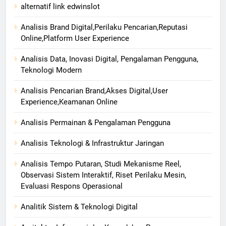
alternatif link edwinslot
Analisis Brand Digital,Perilaku Pencarian,Reputasi
Online,Platform User Experience
Analisis Data, Inovasi Digital, Pengalaman Pengguna,
Teknologi Modern
Analisis Pencarian Brand,Akses Digital,User
Experience,Keamanan Online
Analisis Permainan & Pengalaman Pengguna
Analisis Teknologi & Infrastruktur Jaringan
Analisis Tempo Putaran, Studi Mekanisme Reel,
Observasi Sistem Interaktif, Riset Perilaku Mesin,
Evaluasi Respons Operasional
Analitik Sistem & Teknologi Digital