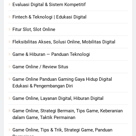
Evaluasi Digital & Sistem Kompetitif
Fintech & Teknologi | Edukasi Digital
Fitur Slot, Slot Online
Fleksibilitas Akses, Solusi Online, Mobilitas Digital
Game & Hiburan — Panduan Teknologi
Game Online / Review Situs
Game Online Panduan Gaming Gaya Hidup Digital
Edukasi & Pengembangan Diri
Game Online, Layanan Digital, Hiburan Digital
Game Online, Strategi Bermain, Tips Game, Keberanian
dalam Game, Taktik Permainan
Game Online, Tips & Trik, Strategi Game, Panduan