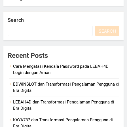
Search
SEARCH
Recent Posts
Cara Mengatasi Kendala Password pada LEBAH4D
Login dengan Aman
EDWINSLOT dan Transformasi Pengalaman Pengguna di
Era Digital
LEBAH4D dan Transformasi Pengalaman Pengguna di
Era Digital
KAYA787 dan Transformasi Pengalaman Pengguna di
Era Digital