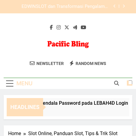
Skip
LEBAH4D dan Transformasi Pengalaman
to
Pengguna di Era Digital
content
KAYA787 dan Transformasi Pengalaman
Pengguna di Era Digital
Cara Mengatasi Kendala Password pada
LEBAH4D Login dengan Aman
EDWINSLOT dan Transformasi Pengalaman
Pengguna di Era Digital
Pacific Bling
Perhiasan Mewah Dan Aksesori Elegan
LEBAH4D dan Transformasi Pengalaman
NEWSLETTER
RANDOM NEWS
Pengguna di Era Digital
Untuk Penampilan Glamor Dari Pacific
KAYA787 dan Transformasi Pengalaman
Bling. Koleksi Eksklusif Untuk Anda.
Pengguna di Era Digital
MENU
ara Mengatasi Kendala Password pada LEBAH4D Login deng
HEADLINES
Weeks Ago
Home
Slot Online, Panduan Slot, Tips & Trik Slot