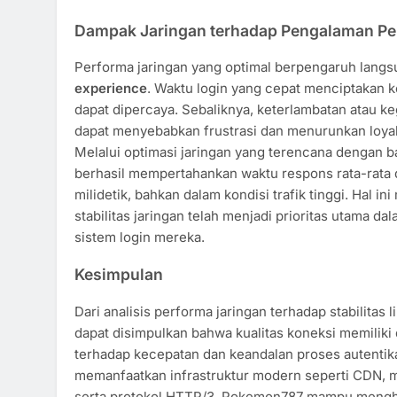
Dampak Jaringan terhadap Pengalaman P
Performa jaringan yang optimal berpengaruh lang
experience
. Waktu login yang cepat menciptakan k
dapat dipercaya. Sebaliknya, keterlambatan atau k
dapat menyebabkan frustrasi dan menurunkan loyal
Melalui optimasi jaringan yang terencana dengan 
berhasil mempertahankan waktu respons rata-rata 
milidetik, bahkan dalam kondisi trafik tinggi. Hal 
stabilitas jaringan telah menjadi prioritas utama d
sistem login mereka.
Kesimpulan
Dari analisis performa jaringan terhadap stabilitas 
dapat disimpulkan bahwa kualitas koneksi memiliki
terhadap kecepatan dan keandalan proses autentik
memanfaatkan infrastruktur modern seperti CDN, mu
serta protokol HTTP/3, Pokemon787 mampu mengha