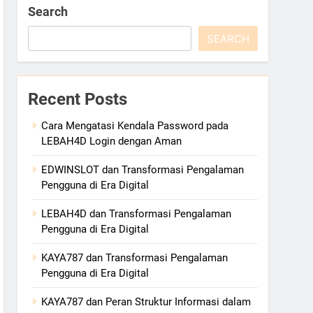
Search
SEARCH
Recent Posts
Cara Mengatasi Kendala Password pada
LEBAH4D Login dengan Aman
EDWINSLOT dan Transformasi Pengalaman
Pengguna di Era Digital
LEBAH4D dan Transformasi Pengalaman
Pengguna di Era Digital
KAYA787 dan Transformasi Pengalaman
Pengguna di Era Digital
KAYA787 dan Peran Struktur Informasi dalam