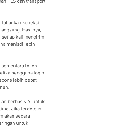
n TLS dan transport
rtahankan koneksi
langsung. Hasilnya,
setiap kali mengirim
ns menjadi lebih
 sementara token
ketika pengguna login
spons lebih cepat
enuh.
n berbasis AI untuk
ime. Jika terdeteksi
tem akan secara
aringan untuk