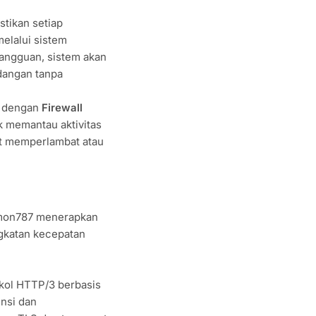
stikan setiap
melalui sistem
gangguan, sistem akan
dangan tanpa
pi dengan
Firewall
 memantau aktivitas
at memperlambat atau
kemon787 menerapkan
ngkatan kecepatan
kol HTTP/3 berbasis
nsi dan