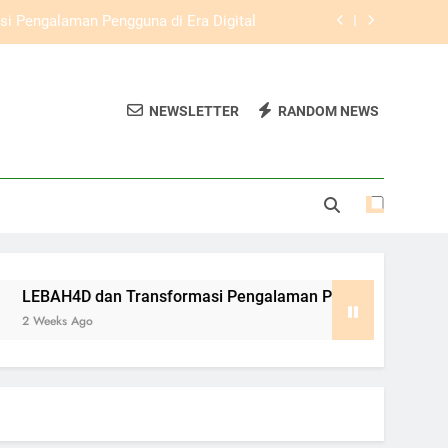
 Pengalaman Pengguna di Era Digital
i Pengalaman Pengguna di Era Digital
i Pengalaman Pengguna di Era Digital
NEWSLETTER
RANDOM NEWS
ord pada LEBAH4D Login dengan Aman
ic Bling. Koleksi Eksklusif Untuk Anda.
 Pengalaman Pengguna di Era Digital
i Pengalaman Pengguna di Era Digital
i Pengalaman Pengguna di Era Digital
dan Transformasi Pengalaman Pengguna di Era Digital
o