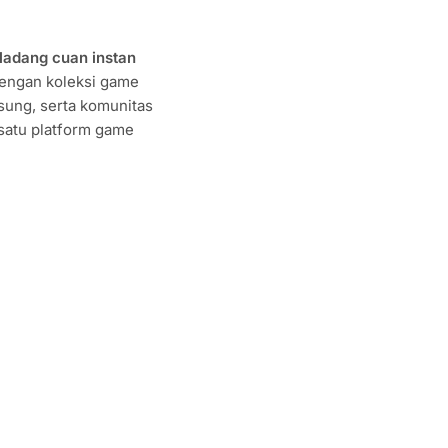
ladang cuan instan
ngan koleksi game
gsung, serta komunitas
 satu platform game