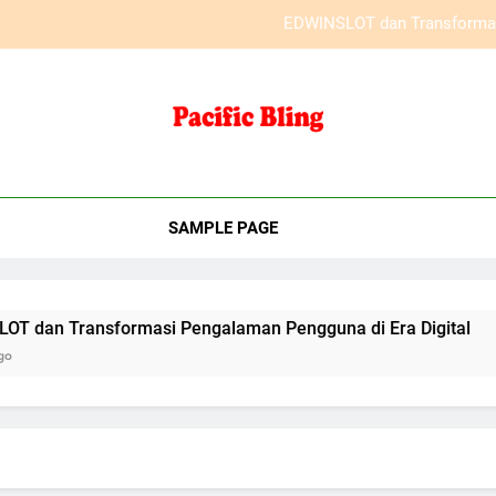
EDWINSLOT dan Transformasi
LEBAH4D dan Transformas
KAYA787 dan Transformas
ific Bling
Cara Mengatasi Kendala Passw
Mewah Dan Aksesori Elegan Untuk Penampilan Glamor Dari Pacif
EDWINSLOT dan Transformasi
SAMPLE PAGE
LEBAH4D dan Transformas
KAYA787 dan Transformas
sformasi Pengalaman Pengguna di Era Digital
LEBAH4D
2 Weeks A