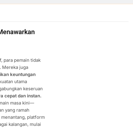
 Menawarkan
f, para pemain tidak
. Mereka juga
ikan keuntungan
ekuatan utama
ggabungkan keseruan
 cepat dan instan.
main masa kini—
lan yang ramah
 menantang, platform
agai kalangan, mulai