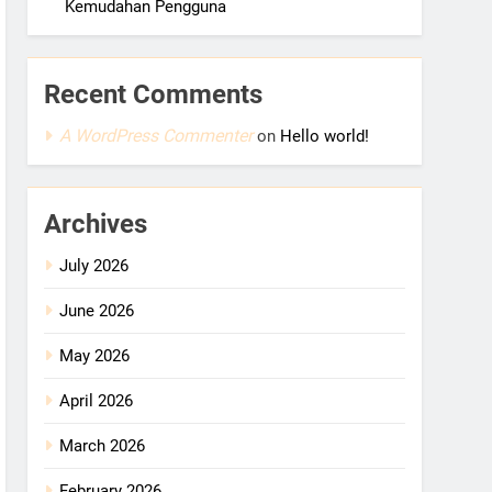
Kemudahan Pengguna
Recent Comments
A WordPress Commenter
on
Hello world!
Archives
July 2026
June 2026
May 2026
April 2026
March 2026
February 2026