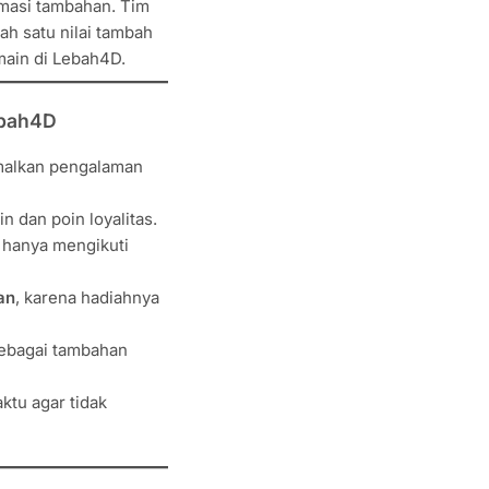
masi tambahan. Tim
ah satu nilai tambah
ain di Lebah4D.
ebah4D
imalkan pengalaman
 dan poin loyalitas.
 hanya mengikuti
an
, karena hadiahnya
ebagai tambahan
aktu agar tidak