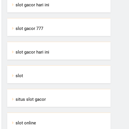
slot gacor hari ini
slot gacor 777
slot gacor hari ini
slot
situs slot gacor
slot online