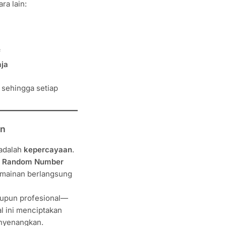
ra lain:
f
aja
, sehingga setiap
an
 adalah
kepercayaan
.
m
Random Number
rmainan berlangsung
aupun profesional—
 ini menciptakan
enyenangkan.