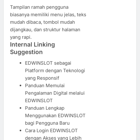
Tampilan ramah pengguna
biasanya memiliki menu jelas, teks
mudah dibaca, tombol mudah
dijangkau, dan struktur halaman
yang rapi.
Internal Linking
Suggestion
EDWINSLOT sebagai
Platform dengan Teknologi
yang Responsif
Panduan Memulai
Pengalaman Digital melalui
EDWINSLOT
Panduan Lengkap
Menggunakan EDWINSLOT
bagi Pengguna Baru
Cara Login EDWINSLOT
dengan Akses yang Lebih