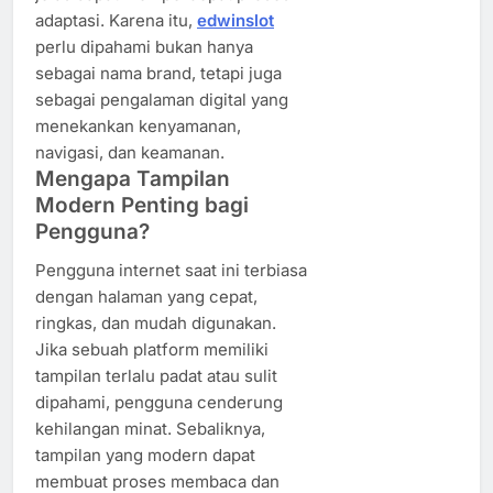
adaptasi. Karena itu,
edwinslot
perlu dipahami bukan hanya
sebagai nama brand, tetapi juga
sebagai pengalaman digital yang
menekankan kenyamanan,
navigasi, dan keamanan.
Mengapa Tampilan
Modern Penting bagi
Pengguna?
Pengguna internet saat ini terbiasa
dengan halaman yang cepat,
ringkas, dan mudah digunakan.
Jika sebuah platform memiliki
tampilan terlalu padat atau sulit
dipahami, pengguna cenderung
kehilangan minat. Sebaliknya,
tampilan yang modern dapat
membuat proses membaca dan