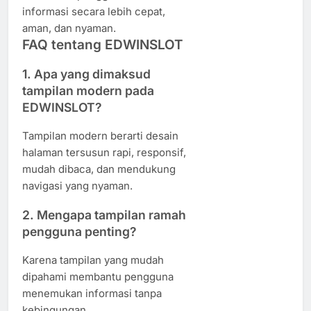
informasi secara lebih cepat,
aman, dan nyaman.
FAQ tentang EDWINSLOT
1. Apa yang dimaksud
tampilan modern pada
EDWINSLOT?
Tampilan modern berarti desain
halaman tersusun rapi, responsif,
mudah dibaca, dan mendukung
navigasi yang nyaman.
2. Mengapa tampilan ramah
pengguna penting?
Karena tampilan yang mudah
dipahami membantu pengguna
menemukan informasi tanpa
kebingungan.