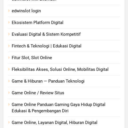
edwinslot login
Ekosistem Platform Digital
Evaluasi Digital & Sistem Kompetitif
Fintech & Teknologi | Edukasi Digital
Fitur Slot, Slot Online
Fleksibilitas Akses, Solusi Online, Mobilitas Digital
Game & Hiburan — Panduan Teknologi
Game Online / Review Situs
Game Online Panduan Gaming Gaya Hidup Digital
Edukasi & Pengembangan Diri
Game Online, Layanan Digital, Hiburan Digital