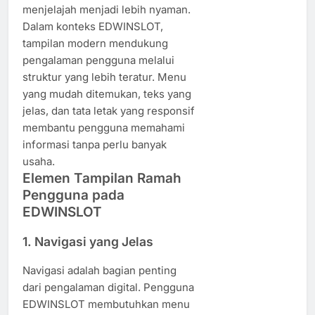
menjelajah menjadi lebih nyaman.
Dalam konteks EDWINSLOT,
tampilan modern mendukung
pengalaman pengguna melalui
struktur yang lebih teratur. Menu
yang mudah ditemukan, teks yang
jelas, dan tata letak yang responsif
membantu pengguna memahami
informasi tanpa perlu banyak
usaha.
Elemen Tampilan Ramah
Pengguna pada
EDWINSLOT
1. Navigasi yang Jelas
Navigasi adalah bagian penting
dari pengalaman digital. Pengguna
EDWINSLOT membutuhkan menu