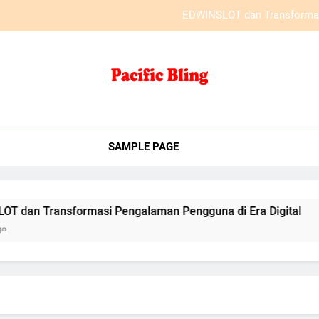
EDWINSLOT dan Transformasi
LEBAH4D dan Transformas
KAYA787 dan Transformas
ific Bling
Cara Mengatasi Kendala Passw
Mewah Dan Aksesori Elegan Untuk Penampilan Glamor Dari Pacif
EDWINSLOT dan Transformasi
SAMPLE PAGE
LEBAH4D dan Transformas
KAYA787 dan Transformas
sformasi Pengalaman Pengguna di Era Digital
LEBAH4D
2 Weeks A