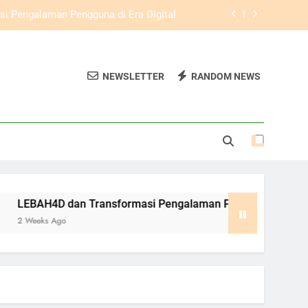
 Pengalaman Pengguna di Era Digital
i Pengalaman Pengguna di Era Digital
i Pengalaman Pengguna di Era Digital
NEWSLETTER
RANDOM NEWS
ord pada LEBAH4D Login dengan Aman
ic Bling. Koleksi Eksklusif Untuk Anda.
 Pengalaman Pengguna di Era Digital
i Pengalaman Pengguna di Era Digital
i Pengalaman Pengguna di Era Digital
 dan Transformasi Pengalaman Pengguna di Era Digital
go