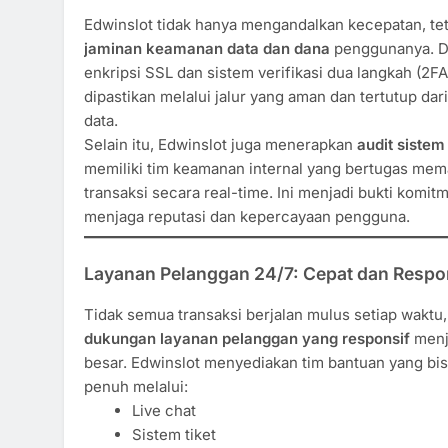
Edwinslot tidak hanya mengandalkan kecepatan, te
jaminan keamanan data dan dana
penggunanya. D
enkripsi SSL dan sistem verifikasi dua langkah (2FA)
dipastikan melalui jalur yang aman dan tertutup dar
data.
Selain itu, Edwinslot juga menerapkan
audit sistem
memiliki tim keamanan internal yang bertugas mem
transaksi secara real-time. Ini menjadi bukti komi
menjaga reputasi dan kepercayaan pengguna.
Layanan Pelanggan 24/7: Cepat dan Respo
Tidak semua transaksi berjalan mulus setiap waktu
dukungan layanan pelanggan yang responsif
menja
besar. Edwinslot menyediakan tim bantuan yang bis
penuh melalui:
Live chat
Sistem tiket