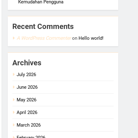
Kemudahan Pengguna
Recent Comments
A WordPress Commenter
on
Hello world!
Archives
July 2026
June 2026
May 2026
April 2026
March 2026
February 2026