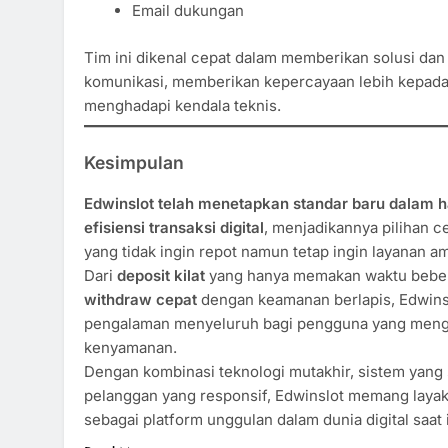
Email dukungan
Tim ini dikenal cepat dalam memberikan solusi da
komunikasi, memberikan kepercayaan lebih kepad
menghadapi kendala teknis.
Kesimpulan
Edwinslot telah menetapkan standar baru dalam 
efisiensi transaksi digital
, menjadikannya pilihan 
yang tidak ingin repot namun tetap ingin layanan a
Dari
deposit kilat
yang hanya memakan waktu beber
withdraw cepat
dengan keamanan berlapis, Edwin
pengalaman menyeluruh bagi pengguna yang men
kenyamanan.
Dengan kombinasi teknologi mutakhir, sistem yang 
pelanggan yang responsif, Edwinslot memang laya
sebagai platform unggulan dalam dunia digital saat i