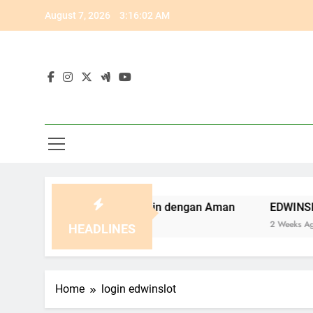
Skip
August 7, 2026
3:16:03 AM
to
content
Pac
Perhiasan 
pada LEBAH4D Login dengan Aman
EDWINSLOT dan Tran
2 Weeks Ago
HEADLINES
Home
login edwinslot