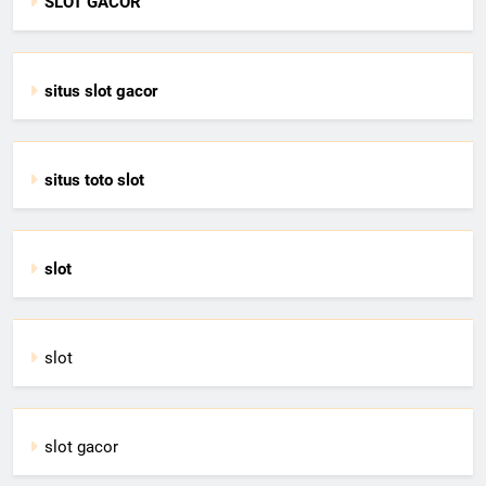
SLOT GACOR
situs slot gacor
situs toto slot
slot
slot
slot gacor