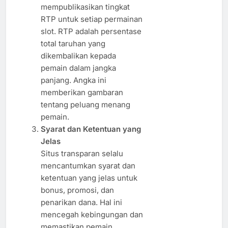
mempublikasikan tingkat
RTP untuk setiap permainan
slot. RTP adalah persentase
total taruhan yang
dikembalikan kepada
pemain dalam jangka
panjang. Angka ini
memberikan gambaran
tentang peluang menang
pemain.
Syarat dan Ketentuan yang
Jelas
Situs transparan selalu
mencantumkan syarat dan
ketentuan yang jelas untuk
bonus, promosi, dan
penarikan dana. Hal ini
mencegah kebingungan dan
memastikan pemain