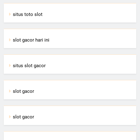
situs toto slot
slot gacor hari ini
situs slot gacor
slot gacor
slot gacor