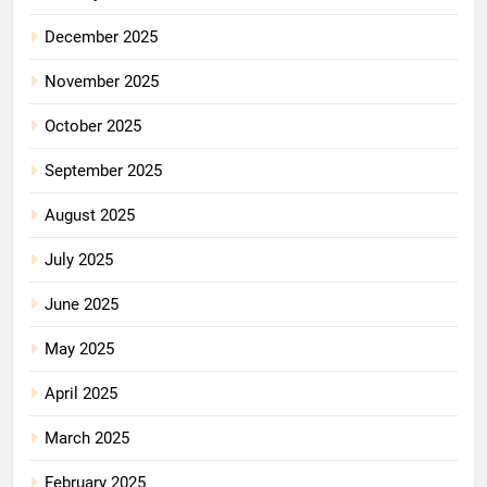
December 2025
November 2025
October 2025
September 2025
August 2025
July 2025
June 2025
May 2025
April 2025
March 2025
February 2025