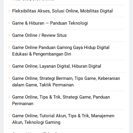
Fleksibilitas Akses, Solusi Online, Mobilitas Digital
Game & Hiburan — Panduan Teknologi
Game Online / Review Situs
Game Online Panduan Gaming Gaya Hidup Digital
Edukasi & Pengembangan Diri
Game Online, Layanan Digital, Hiburan Digital
Game Online, Strategi Bermain, Tips Game, Keberanian
dalam Game, Taktik Permainan
Game Online, Tips & Trik, Strategi Game, Panduan
Permainan
Game Online, Tutorial Akun, Tips & Trik, Manajemen
Akun, Teknologi Gaming