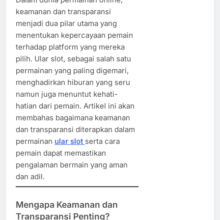
keamanan dan transparansi
menjadi dua pilar utama yang
menentukan kepercayaan pemain
terhadap platform yang mereka
pilih. Ular slot, sebagai salah satu
permainan yang paling digemari,
menghadirkan hiburan yang seru
namun juga menuntut kehati-
hatian dari pemain. Artikel ini akan
membahas bagaimana keamanan
dan transparansi diterapkan dalam
permainan
ular slot
serta cara
pemain dapat memastikan
pengalaman bermain yang aman
dan adil.
Mengapa Keamanan dan
Transparansi Penting?