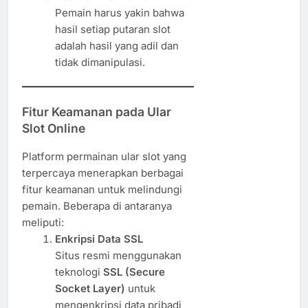
Pemain harus yakin bahwa
hasil setiap putaran slot
adalah hasil yang adil dan
tidak dimanipulasi.
Fitur Keamanan pada Ular
Slot Online
Platform permainan ular slot yang
terpercaya menerapkan berbagai
fitur keamanan untuk melindungi
pemain. Beberapa di antaranya
meliputi:
Enkripsi Data SSL
Situs resmi menggunakan
teknologi
SSL (Secure
Socket Layer)
untuk
mengenkripsi data pribadi