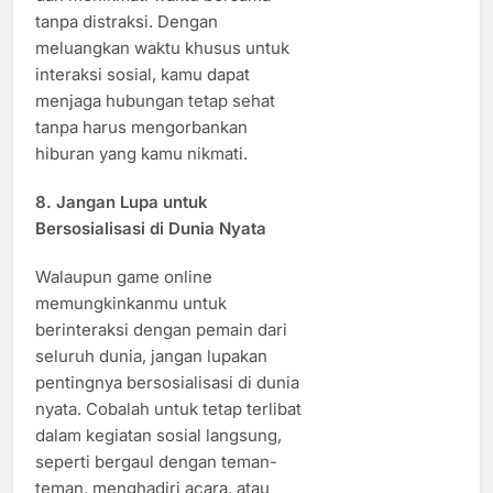
tanpa distraksi. Dengan
meluangkan waktu khusus untuk
interaksi sosial, kamu dapat
menjaga hubungan tetap sehat
tanpa harus mengorbankan
hiburan yang kamu nikmati.
8. Jangan Lupa untuk
Bersosialisasi di Dunia Nyata
Walaupun game online
memungkinkanmu untuk
berinteraksi dengan pemain dari
seluruh dunia, jangan lupakan
pentingnya bersosialisasi di dunia
nyata. Cobalah untuk tetap terlibat
dalam kegiatan sosial langsung,
seperti bergaul dengan teman-
teman, menghadiri acara, atau