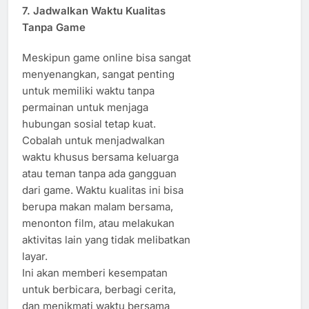
7. Jadwalkan Waktu Kualitas
Tanpa Game
Meskipun game online bisa sangat
menyenangkan, sangat penting
untuk memiliki waktu tanpa
permainan untuk menjaga
hubungan sosial tetap kuat.
Cobalah untuk menjadwalkan
waktu khusus bersama keluarga
atau teman tanpa ada gangguan
dari game. Waktu kualitas ini bisa
berupa makan malam bersama,
menonton film, atau melakukan
aktivitas lain yang tidak melibatkan
layar.
Ini akan memberi kesempatan
untuk berbicara, berbagi cerita,
dan menikmati waktu bersama