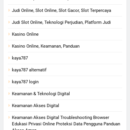
Judi Online, Slot Online, Slot Gacor, Slot Terpercaya
Judi Slot Online, Teknologi Perjudian, Platform Judi
Kasino Online
Kasino Online, Keamanan, Panduan
kaya787
kaya787 alternatif
kaya787 login
Keamanan & Teknologi Digital
Keamanan Akses Digital
Keamanan Akses Digital Troubleshooting Browser
Edukasi Privasi Online Proteksi Data Pengguna Panduan