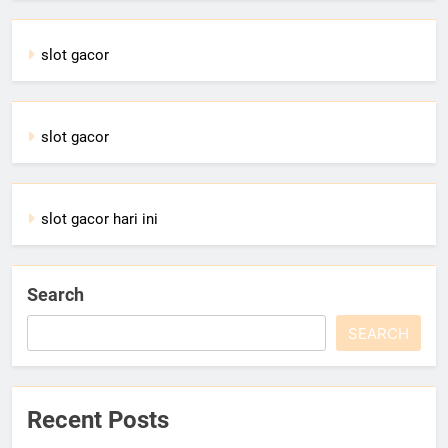
slot gacor
slot gacor
slot gacor hari ini
Search
SEARCH
Recent Posts