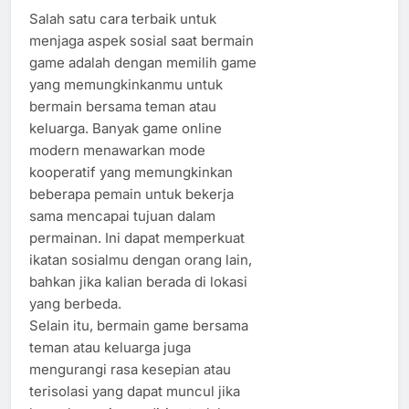
Salah satu cara terbaik untuk
menjaga aspek sosial saat bermain
game adalah dengan memilih game
yang memungkinkanmu untuk
bermain bersama teman atau
keluarga. Banyak game online
modern menawarkan mode
kooperatif yang memungkinkan
beberapa pemain untuk bekerja
sama mencapai tujuan dalam
permainan. Ini dapat memperkuat
ikatan sosialmu dengan orang lain,
bahkan jika kalian berada di lokasi
yang berbeda.
Selain itu, bermain game bersama
teman atau keluarga juga
mengurangi rasa kesepian atau
terisolasi yang dapat muncul jika