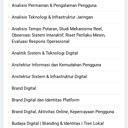
Analisis Permainan & Pengalaman Pengguna
Analisis Teknologi & Infrastruktur Jaringan
Analisis Tempo Putaran, Studi Mekanisme Reel,
Observasi Sistem Interaktif, Riset Perilaku Mesin,
Evaluasi Respons Operasional
Analitik Sistem & Teknologi Digital
Arsitektur Informasi dan Kemudahan Pengguna
Arsitektur Sistem & Infrastruktur Digital
Brand Digital
Brand Digital dan Identitas Platform
Brand Digital, Aktivitas Online, Kepercayaan Pengguna
Budaya Digital | Branding & Identitas | Tren Lokal