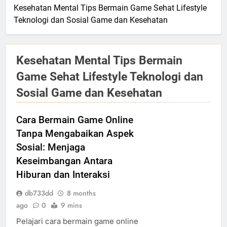
Kesehatan Mental Tips Bermain Game Sehat Lifestyle
Teknologi dan Sosial Game dan Kesehatan
Kesehatan Mental Tips Bermain
Game Sehat Lifestyle Teknologi dan
Sosial Game dan Kesehatan
Cara Bermain Game Online
Tanpa Mengabaikan Aspek
Sosial: Menjaga
Keseimbangan Antara
Hiburan dan Interaksi
db733dd
8 months
ago
0
9 mins
Pelajari cara bermain game online