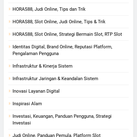
HORAS88, Judi Online, Tips dan Trik
HORAS88, Slot Online, Judi Online, Tips & Trik
HORAS88, Slot Online, Strategi Bermain Slot, RTP Slot
Identitas Digital, Brand Online, Reputasi Platform,
Pengalaman Pengguna
Infrastruktur & Kinerja Sistem
Infrastruktur Jaringan & Keandalan Sistem
Inovasi Layanan Digital
Inspirasi Alam
Investasi, Keuangan, Panduan Pengguna, Strategi
Investasi
Judi Online, Panduan Pemula, Platform Slot