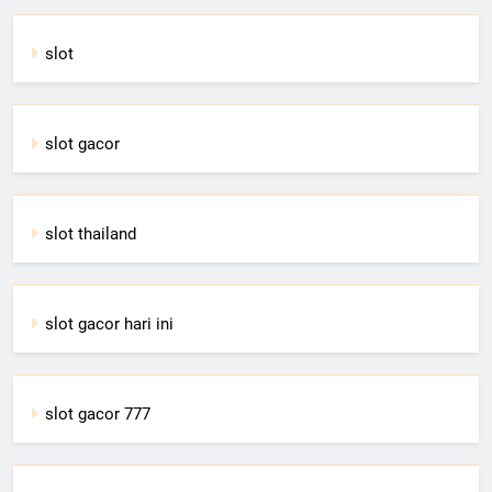
slot
slot gacor
slot thailand
slot gacor hari ini
slot gacor 777