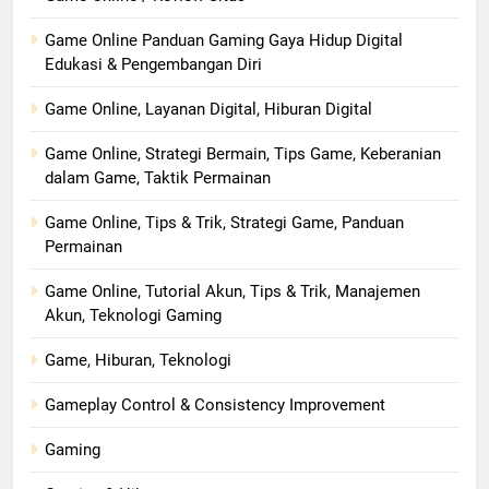
Game Online Panduan Gaming Gaya Hidup Digital
Edukasi & Pengembangan Diri
Game Online, Layanan Digital, Hiburan Digital
Game Online, Strategi Bermain, Tips Game, Keberanian
dalam Game, Taktik Permainan
Game Online, Tips & Trik, Strategi Game, Panduan
Permainan
Game Online, Tutorial Akun, Tips & Trik, Manajemen
Akun, Teknologi Gaming
Game, Hiburan, Teknologi
Gameplay Control & Consistency Improvement
Gaming