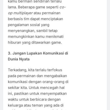
kamu bermain sendirian terlalu
lama. Beberapa game seperti
co-
op multiplayer
atau permainan
berbasis tim dapat menciptakan
pengalaman sosial yang
menyenangkan, sambil tetap
memungkinkan kamu menikmati
hiburan yang ditawarkan game.
3. Jangan Lupakan Komunikasi di
Dunia Nyata
Terkadang, kita terlalu terfokus
pada permainan dan mengabaikan
komunikasi dengan orang-orang di
sekitar kita. Untuk mencegah hal
ini, pastikan untuk menyempatkan
waktu untuk berbicara dengan
keluarga atau teman yang ada di