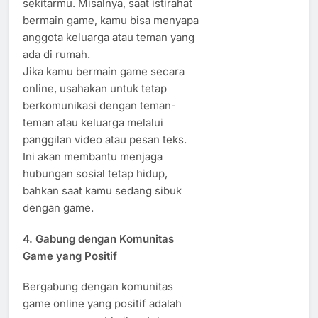
sekitarmu. Misalnya, saat istirahat
bermain game, kamu bisa menyapa
anggota keluarga atau teman yang
ada di rumah.
Jika kamu bermain game secara
online, usahakan untuk tetap
berkomunikasi dengan teman-
teman atau keluarga melalui
panggilan video atau pesan teks.
Ini akan membantu menjaga
hubungan sosial tetap hidup,
bahkan saat kamu sedang sibuk
dengan game.
4. Gabung dengan Komunitas
Game yang Positif
Bergabung dengan komunitas
game online yang positif adalah