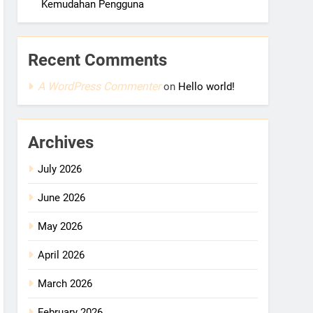
Kemudahan Pengguna
Recent Comments
A WordPress Commenter
on
Hello world!
Archives
July 2026
June 2026
May 2026
April 2026
March 2026
February 2026