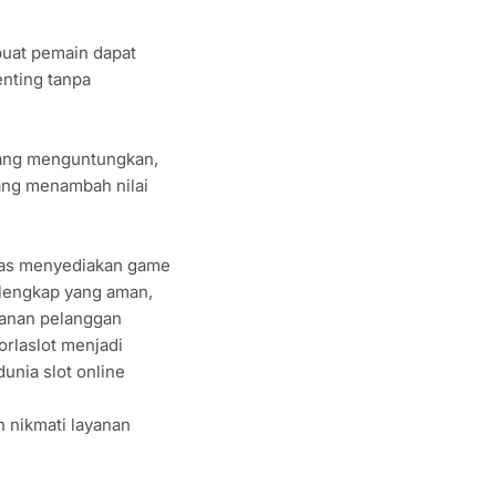
buat pemain dapat
nting tanpa
yang menguntungkan,
yang menambah nilai
batas menyediakan game
 lengkap yang aman,
anan pelanggan
orlaslot menjadi
dunia slot online
 nikmati layanan