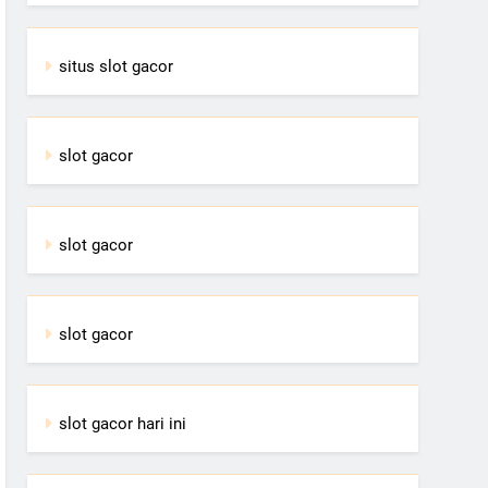
situs slot gacor
slot gacor
slot gacor
slot gacor
slot gacor hari ini