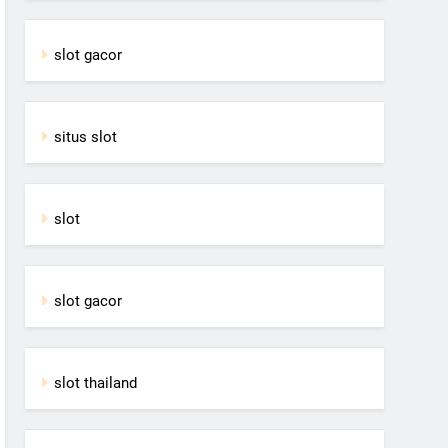
slot gacor
situs slot
slot
slot gacor
slot thailand