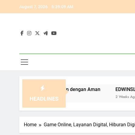
Skip
August 7, 2026
6:39:10 AM
to
content
Pac
Perhiasan 
pada LEBAH4D Login dengan Aman
EDWINSLOT dan Tran
2 Weeks Ago
HEADLINES
Home
Game Online, Layanan Digital, Hiburan Digi