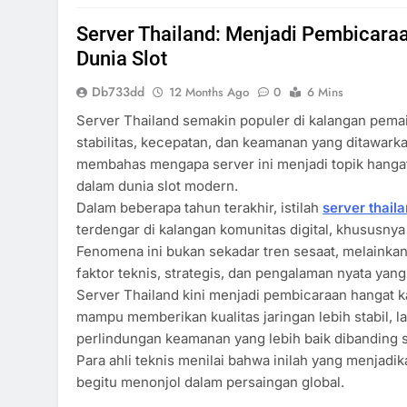
Server Thailand: Menjadi Pembicaraa
Dunia Slot
Db733dd
12 Months Ago
0
6 Mins
Server Thailand semakin populer di kalangan pemain
stabilitas, kecepatan, dan keamanan yang ditawarkan
membahas mengapa server ini menjadi topik hangat
dalam dunia slot modern.
Dalam beberapa tahun terakhir, istilah
server thail
terdengar di kalangan komunitas digital, khususnya
Fenomena ini bukan sekadar tren sesaat, melainkan 
faktor teknis, strategis, dan pengalaman nyata yan
Server Thailand kini menjadi pembicaraan hangat 
mampu memberikan kualitas jaringan lebih stabil, la
perlindungan keamanan yang lebih baik dibanding se
Para ahli teknis menilai bahwa inilah yang menjadi
begitu menonjol dalam persaingan global.