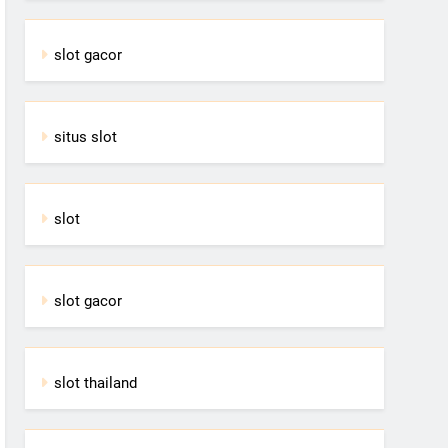
slot gacor
situs slot
slot
slot gacor
slot thailand