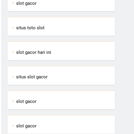
slot gacor
situs toto slot
slot gacor hari ini
situs slot gacor
slot gacor
slot gacor