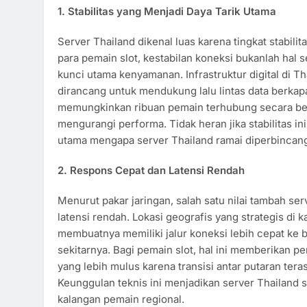
1. Stabilitas yang Menjadi Daya Tarik Utama
Server Thailand dikenal luas karena tingkat stabilit
para pemain slot, kestabilan koneksi bukanlah hal 
kunci utama kenyamanan. Infrastruktur digital di T
dirancang untuk mendukung lalu lintas data berkapas
memungkinkan ribuan pemain terhubung secara b
mengurangi performa. Tidak heran jika stabilitas in
utama mengapa server Thailand ramai diperbincan
2. Respons Cepat dan Latensi Rendah
Menurut pakar jaringan, salah satu nilai tambah ser
latensi rendah. Lokasi geografis yang strategis di
membuatnya memiliki jalur koneksi lebih cepat ke 
sekitarnya. Bagi pemain slot, hal ini memberikan 
yang lebih mulus karena transisi antar putaran teras
Keunggulan teknis ini menjadikan server Thailand 
kalangan pemain regional.