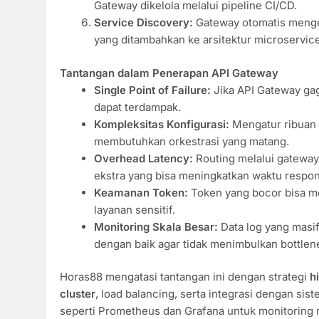
Gateway dikelola melalui pipeline CI/CD.
Service Discovery:
Gateway otomatis menge
yang ditambahkan ke arsitektur microservice
Tantangan dalam Penerapan API Gateway
Single Point of Failure:
Jika API Gateway gag
dapat terdampak.
Kompleksitas Konfigurasi:
Mengatur ribuan 
membutuhkan orkestrasi yang matang.
Overhead Latency:
Routing melalui gatewa
ekstra yang bisa meningkatkan waktu respon
Keamanan Token:
Token yang bocor bisa me
layanan sensitif.
Monitoring Skala Besar:
Data log yang masif
dengan baik agar tidak menimbulkan bottlen
Horas88 mengatasi tantangan ini dengan strategi
h
cluster
, load balancing, serta integrasi dengan sist
seperti Prometheus dan Grafana untuk monitoring r