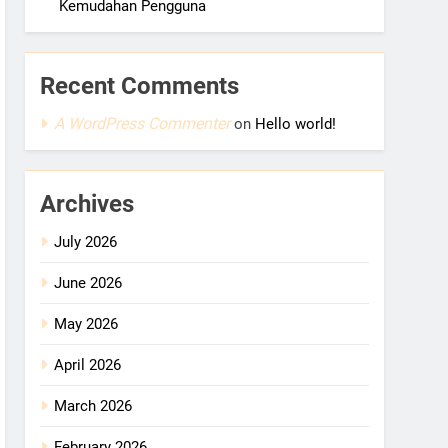
Kemudahan Pengguna
Recent Comments
A WordPress Commenter
on
Hello world!
Archives
July 2026
June 2026
May 2026
April 2026
March 2026
February 2026