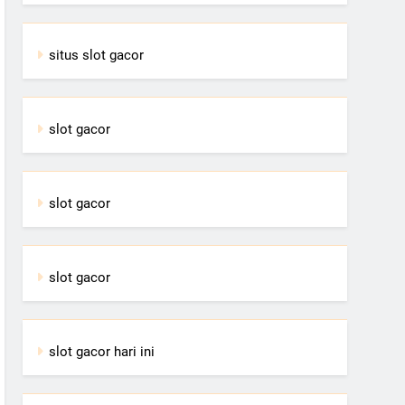
situs slot gacor
slot gacor
slot gacor
slot gacor
slot gacor hari ini