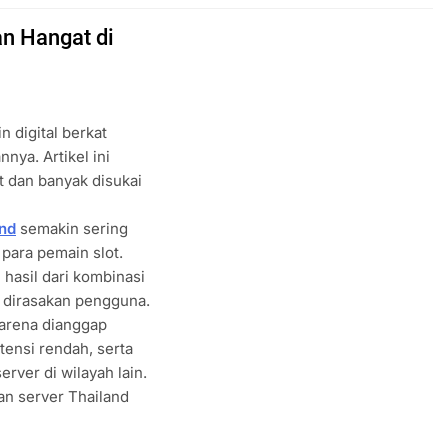
n Hangat di
 digital berkat
nya. Artikel ini
 dan banyak disukai
and
semakin sering
 para pemain slot.
hasil dari kombinasi
g dirasakan pengguna.
karena dianggap
tensi rendah, serta
rver di wilayah lain.
kan server Thailand