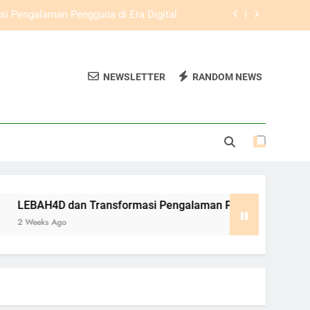
 Pengalaman Pengguna di Era Digital
i Pengalaman Pengguna di Era Digital
i Pengalaman Pengguna di Era Digital
NEWSLETTER
RANDOM NEWS
ord pada LEBAH4D Login dengan Aman
ic Bling. Koleksi Eksklusif Untuk Anda.
 Pengalaman Pengguna di Era Digital
i Pengalaman Pengguna di Era Digital
i Pengalaman Pengguna di Era Digital
dan Transformasi Pengalaman Pengguna di Era Digital
o