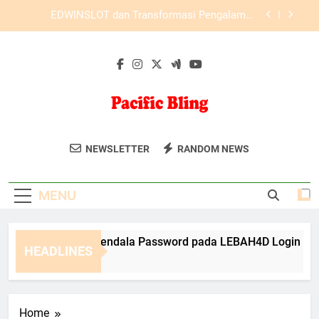
Skip
LEBAH4D dan Transformasi Pengalaman
to
Pengguna di Era Digital
content
KAYA787 dan Transformasi Pengalaman
Pengguna di Era Digital
Cara Mengatasi Kendala Password pada
LEBAH4D Login dengan Aman
EDWINSLOT dan Transformasi Pengalaman
Pengguna di Era Digital
Pacific Bling
Perhiasan Mewah Dan Aksesori Elegan
LEBAH4D dan Transformasi Pengalaman
NEWSLETTER
RANDOM NEWS
Pengguna di Era Digital
Untuk Penampilan Glamor Dari Pacific
KAYA787 dan Transformasi Pengalaman
Bling. Koleksi Eksklusif Untuk Anda.
Pengguna di Era Digital
MENU
ra Mengatasi Kendala Password pada LEBAH4D Login denga
HEADLINES
Weeks Ago
Home