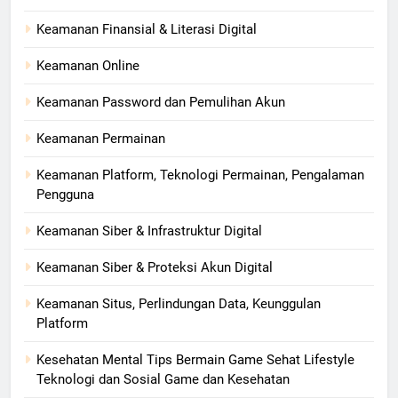
Keamanan Finansial & Literasi Digital
Keamanan Online
Keamanan Password dan Pemulihan Akun
Keamanan Permainan
Keamanan Platform, Teknologi Permainan, Pengalaman
Pengguna
Keamanan Siber & Infrastruktur Digital
Keamanan Siber & Proteksi Akun Digital
Keamanan Situs, Perlindungan Data, Keunggulan
Platform
Kesehatan Mental Tips Bermain Game Sehat Lifestyle
Teknologi dan Sosial Game dan Kesehatan