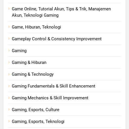
Game Online, Tutorial Akun, Tips & Trik, Manajemen
Akun, Teknologi Gaming
Game, Hiburan, Teknologi
Gameplay Control & Consistency Improvement
Gaming
Gaming & Hiburan
Gaming & Technology
Gaming Fundamentals & Skill Enhancement
Gaming Mechanics & Skill Improvement
Gaming, Esports, Culture
Gaming, Esports, Teknologi