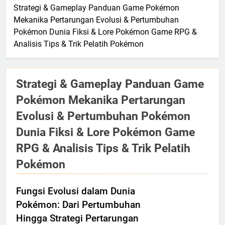
Strategi & Gameplay Panduan Game Pokémon
Mekanika Pertarungan Evolusi & Pertumbuhan
Pokémon Dunia Fiksi & Lore Pokémon Game RPG &
Analisis Tips & Trik Pelatih Pokémon
Strategi & Gameplay Panduan Game
Pokémon Mekanika Pertarungan
Evolusi & Pertumbuhan Pokémon
Dunia Fiksi & Lore Pokémon Game
RPG & Analisis Tips & Trik Pelatih
Pokémon
Fungsi Evolusi dalam Dunia
Pokémon: Dari Pertumbuhan
Hingga Strategi Pertarungan