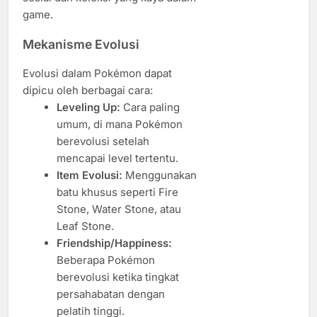
game.
Mekanisme Evolusi
Evolusi dalam Pokémon dapat
dipicu oleh berbagai cara:
Leveling Up:
Cara paling
umum, di mana Pokémon
berevolusi setelah
mencapai level tertentu.
Item Evolusi:
Menggunakan
batu khusus seperti Fire
Stone, Water Stone, atau
Leaf Stone.
Friendship/Happiness:
Beberapa Pokémon
berevolusi ketika tingkat
persahabatan dengan
pelatih tinggi.