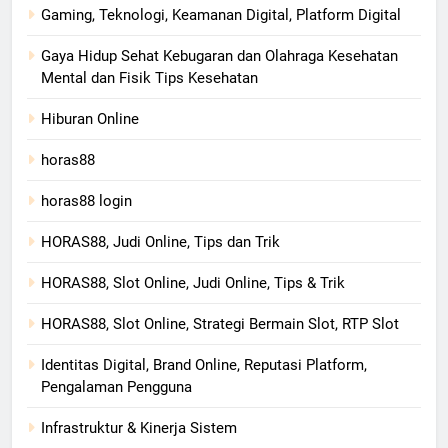
Gaming, Teknologi, Keamanan Digital, Platform Digital
Gaya Hidup Sehat Kebugaran dan Olahraga Kesehatan
Mental dan Fisik Tips Kesehatan
Hiburan Online
horas88
horas88 login
HORAS88, Judi Online, Tips dan Trik
HORAS88, Slot Online, Judi Online, Tips & Trik
HORAS88, Slot Online, Strategi Bermain Slot, RTP Slot
Identitas Digital, Brand Online, Reputasi Platform,
Pengalaman Pengguna
Infrastruktur & Kinerja Sistem