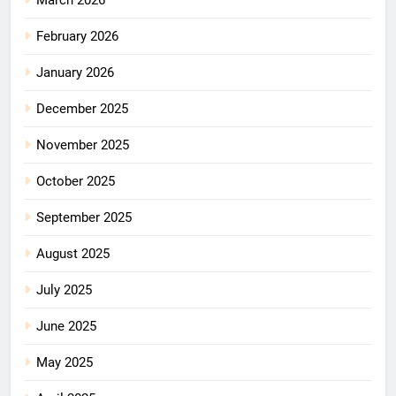
March 2026
February 2026
January 2026
December 2025
November 2025
October 2025
September 2025
August 2025
July 2025
June 2025
May 2025