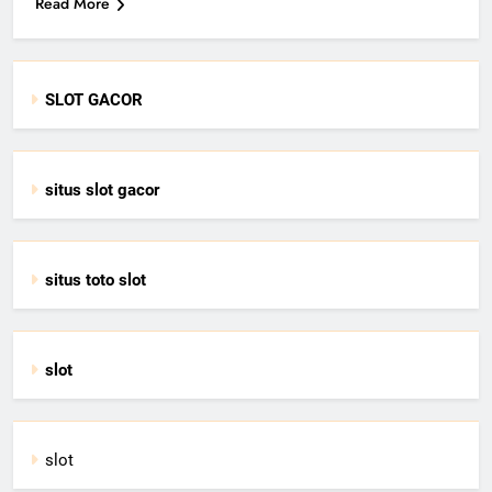
Read More
SLOT GACOR
situs slot gacor
situs toto slot
slot
slot