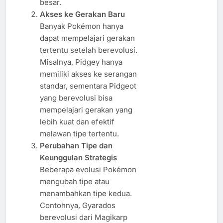
besar.
Akses ke Gerakan Baru
Banyak Pokémon hanya
dapat mempelajari gerakan
tertentu setelah berevolusi.
Misalnya, Pidgey hanya
memiliki akses ke serangan
standar, sementara Pidgeot
yang berevolusi bisa
mempelajari gerakan yang
lebih kuat dan efektif
melawan tipe tertentu.
Perubahan Tipe dan
Keunggulan Strategis
Beberapa evolusi Pokémon
mengubah tipe atau
menambahkan tipe kedua.
Contohnya, Gyarados
berevolusi dari Magikarp