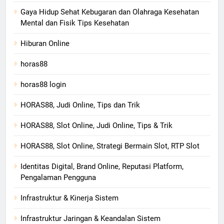
Gaya Hidup Sehat Kebugaran dan Olahraga Kesehatan
Mental dan Fisik Tips Kesehatan
Hiburan Online
horas88
horas88 login
HORAS88, Judi Online, Tips dan Trik
HORAS88, Slot Online, Judi Online, Tips & Trik
HORAS88, Slot Online, Strategi Bermain Slot, RTP Slot
Identitas Digital, Brand Online, Reputasi Platform,
Pengalaman Pengguna
Infrastruktur & Kinerja Sistem
Infrastruktur Jaringan & Keandalan Sistem