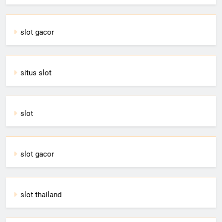
slot gacor
situs slot
slot
slot gacor
slot thailand