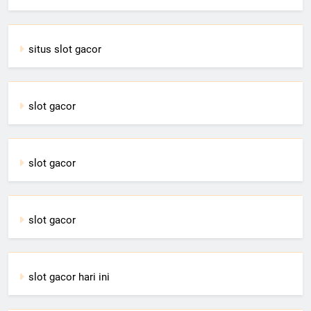
situs slot gacor
slot gacor
slot gacor
slot gacor
slot gacor hari ini