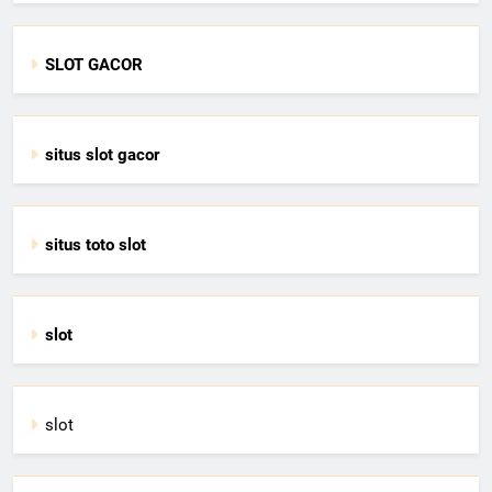
SLOT GACOR
situs slot gacor
situs toto slot
slot
slot