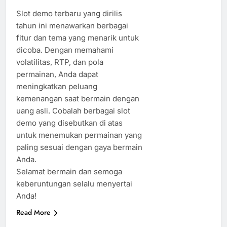
Slot demo terbaru yang dirilis
tahun ini menawarkan berbagai
fitur dan tema yang menarik untuk
dicoba. Dengan memahami
volatilitas, RTP, dan pola
permainan, Anda dapat
meningkatkan peluang
kemenangan saat bermain dengan
uang asli. Cobalah berbagai slot
demo yang disebutkan di atas
untuk menemukan permainan yang
paling sesuai dengan gaya bermain
Anda.
Selamat bermain dan semoga
keberuntungan selalu menyertai
Anda!
Read More