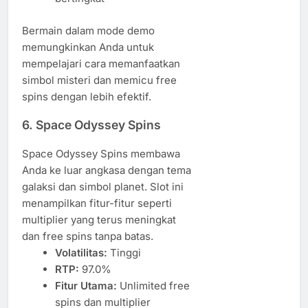
Bermain dalam mode demo
memungkinkan Anda untuk
mempelajari cara memanfaatkan
simbol misteri dan memicu free
spins dengan lebih efektif.
6.
Space Odyssey Spins
Space Odyssey Spins membawa
Anda ke luar angkasa dengan tema
galaksi dan simbol planet. Slot ini
menampilkan fitur-fitur seperti
multiplier yang terus meningkat
dan free spins tanpa batas.
Volatilitas:
Tinggi
RTP:
97.0%
Fitur Utama:
Unlimited free
spins dan multiplier