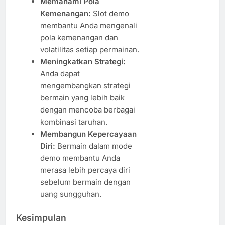
Memahami Pola
Kemenangan:
Slot demo
membantu Anda mengenali
pola kemenangan dan
volatilitas setiap permainan.
Meningkatkan Strategi:
Anda dapat
mengembangkan strategi
bermain yang lebih baik
dengan mencoba berbagai
kombinasi taruhan.
Membangun Kepercayaan
Diri:
Bermain dalam mode
demo membantu Anda
merasa lebih percaya diri
sebelum bermain dengan
uang sungguhan.
Kesimpulan