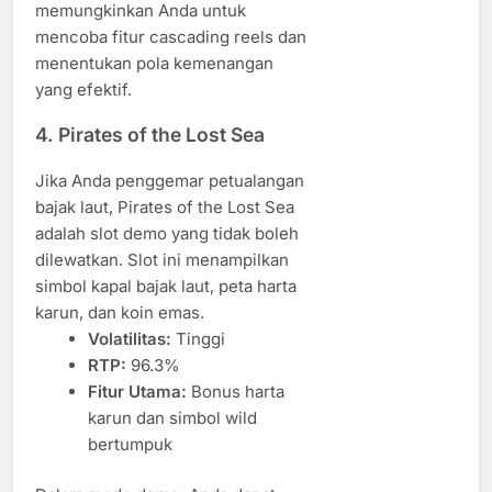
memungkinkan Anda untuk
mencoba fitur cascading reels dan
menentukan pola kemenangan
yang efektif.
4.
Pirates of the Lost Sea
Jika Anda penggemar petualangan
bajak laut, Pirates of the Lost Sea
adalah slot demo yang tidak boleh
dilewatkan. Slot ini menampilkan
simbol kapal bajak laut, peta harta
karun, dan koin emas.
Volatilitas:
Tinggi
RTP:
96.3%
Fitur Utama:
Bonus harta
karun dan simbol wild
bertumpuk