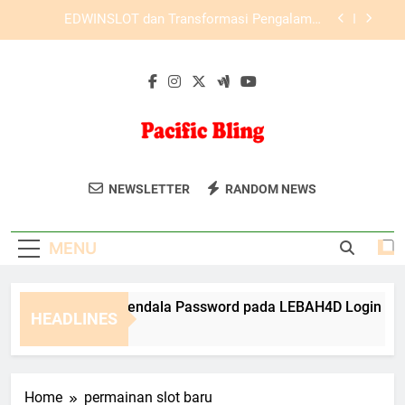
Skip
LEBAH4D dan Transformasi Pengalaman
to
Pengguna di Era Digital
content
KAYA787 dan Transformasi Pengalaman
Pengguna di Era Digital
Cara Mengatasi Kendala Password pada
LEBAH4D Login dengan Aman
EDWINSLOT dan Transformasi Pengalaman
Pengguna di Era Digital
Pacific Bling
Perhiasan Mewah Dan Aksesori Elegan
LEBAH4D dan Transformasi Pengalaman
NEWSLETTER
RANDOM NEWS
Pengguna di Era Digital
Untuk Penampilan Glamor Dari Pacific
KAYA787 dan Transformasi Pengalaman
Bling. Koleksi Eksklusif Untuk Anda.
Pengguna di Era Digital
MENU
ara Mengatasi Kendala Password pada LEBAH4D Login deng
HEADLINES
Weeks Ago
Home
permainan slot baru