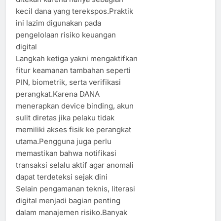
kecil dana yang terekspos.Praktik
ini lazim digunakan pada
pengelolaan risiko keuangan
digital
Langkah ketiga yakni mengaktifkan
fitur keamanan tambahan seperti
PIN, biometrik, serta verifikasi
perangkat.Karena DANA
menerapkan device binding, akun
sulit diretas jika pelaku tidak
memiliki akses fisik ke perangkat
utama.Pengguna juga perlu
memastikan bahwa notifikasi
transaksi selalu aktif agar anomali
dapat terdeteksi sejak dini
Selain pengamanan teknis, literasi
digital menjadi bagian penting
dalam manajemen risiko.Banyak