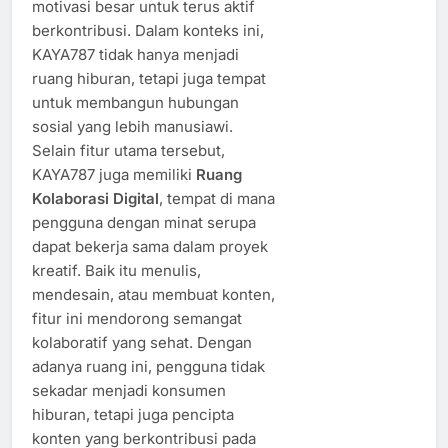
motivasi besar untuk terus aktif
berkontribusi. Dalam konteks ini,
KAYA787 tidak hanya menjadi
ruang hiburan, tetapi juga tempat
untuk membangun hubungan
sosial yang lebih manusiawi.
Selain fitur utama tersebut,
KAYA787 juga memiliki
Ruang
Kolaborasi Digital
, tempat di mana
pengguna dengan minat serupa
dapat bekerja sama dalam proyek
kreatif. Baik itu menulis,
mendesain, atau membuat konten,
fitur ini mendorong semangat
kolaboratif yang sehat. Dengan
adanya ruang ini, pengguna tidak
sekadar menjadi konsumen
hiburan, tetapi juga pencipta
konten yang berkontribusi pada