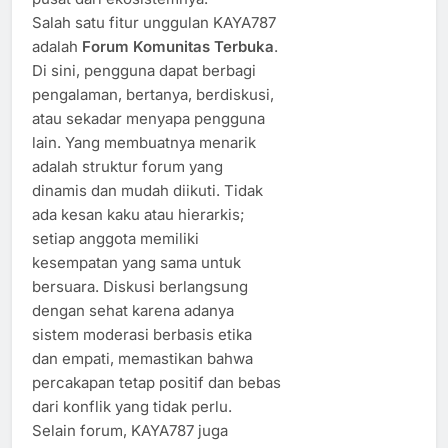
Salah satu fitur unggulan KAYA787
adalah
Forum Komunitas Terbuka
.
Di sini, pengguna dapat berbagi
pengalaman, bertanya, berdiskusi,
atau sekadar menyapa pengguna
lain. Yang membuatnya menarik
adalah struktur forum yang
dinamis dan mudah diikuti. Tidak
ada kesan kaku atau hierarkis;
setiap anggota memiliki
kesempatan yang sama untuk
bersuara. Diskusi berlangsung
dengan sehat karena adanya
sistem moderasi berbasis etika
dan empati, memastikan bahwa
percakapan tetap positif dan bebas
dari konflik yang tidak perlu.
Selain forum, KAYA787 juga