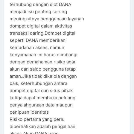
terhubung dengan slot DANA
menjadi isu penting seiring
meningkatnya penggunaan layanan
dompet digital dalam aktivitas
transaksi daring.Dompet digital
seperti DANA memberikan
kemudahan akses, namun
kenyamanan ini harus diimbangi
dengan pemahaman risiko agar
akun dan saldo pengguna tetap
aman.Jika tidak dikelola dengan
baik, keterhubungan antara
dompet digital dan situs pihak
ketiga dapat membuka peluang
penyalahgunaan data maupun
penipuan identitas
Risiko pertama yang perlu
diperhatikan adalah pengalihan
akses.Akun DANA yang