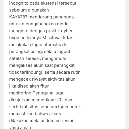
incognito pada ekstensi tersebut
sebelum digunakan
KAYA787 mendorong pengguna
untuk menggabungkan mode
incognito dengan praktik cyber
hygiene lainnya.Misalnya, tidak
melakukan login otomatis di
perangkat asing, selalu logout
setelah selesai, menghindari
mengakses akun saat perangkat
tidak terlindungi, serta secara rutin
mengecek riwayat aktivitas akun
jika disediakan fitur
monitoring.Pengguna juga
dianjurkan memeriksa URL dan
sertifikat situs sebelum login untuk
memastikan bahwa akses
dilakukan melalui domain resmi
yang aman