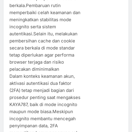
berkala.Pembaruan rutin
memperbaiki celah keamanan dan
meningkatkan stabilitas mode
incognito serta sistem
autentikasi.Selain itu, melakukan
pembersihan cache dan cookie
secara berkala di mode standar
tetap diperlukan agar performa
browser terjaga dan risiko
pelacakan diminimalkan
Dalam konteks keamanan akun,
aktivasi autentikasi dua faktor
(2FA) tetap menjadi bagian dari
prosedur penting saat mengakses
KAYA787, baik di mode incognito
maupun mode biasa.Meskipun
incognito membantu mencegah
penyimpanan data, 2FA