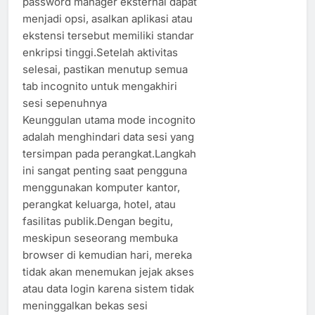
password manager eksternal dapat
menjadi opsi, asalkan aplikasi atau
ekstensi tersebut memiliki standar
enkripsi tinggi.Setelah aktivitas
selesai, pastikan menutup semua
tab incognito untuk mengakhiri
sesi sepenuhnya
Keunggulan utama mode incognito
adalah menghindari data sesi yang
tersimpan pada perangkat.Langkah
ini sangat penting saat pengguna
menggunakan komputer kantor,
perangkat keluarga, hotel, atau
fasilitas publik.Dengan begitu,
meskipun seseorang membuka
browser di kemudian hari, mereka
tidak akan menemukan jejak akses
atau data login karena sistem tidak
meninggalkan bekas sesi