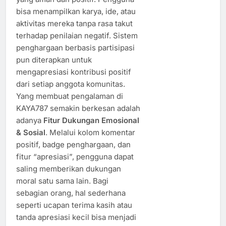
bisa menampilkan karya, ide, atau
aktivitas mereka tanpa rasa takut
terhadap penilaian negatif. Sistem
penghargaan berbasis partisipasi
pun diterapkan untuk
mengapresiasi kontribusi positif
dari setiap anggota komunitas.
Yang membuat pengalaman di
KAYA787 semakin berkesan adalah
adanya
Fitur Dukungan Emosional
& Sosial
. Melalui kolom komentar
positif, badge penghargaan, dan
fitur “apresiasi”, pengguna dapat
saling memberikan dukungan
moral satu sama lain. Bagi
sebagian orang, hal sederhana
seperti ucapan terima kasih atau
tanda apresiasi kecil bisa menjadi