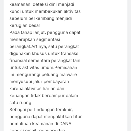
keamanan, deteksi dini menjadi
kunci untuk membekukan aktivitas
sebelum berkembang menjadi
kerugian besar
Pada tahap lanjut, pengguna dapat
menerapkan segmentasi
perangkat.Artinya, satu perangkat
digunakan khusus untuk transaksi
finansial sementara perangkat lain
untuk aktivitas umum.Pemisahan
ini mengurangi peluang malware
menyusupi jalur pembayaran
karena aktivitas harian dan
keuangan tidak bercampur dalam
satu ruang
Sebagai perlindungan terakhir,
pengguna dapat mengaktifkan fitur
pemulihan keamanan di DANA
seperti email recovery dan