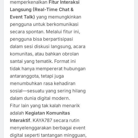
memperkenalkan
Fitur Interaksi
Langsung (Real-Time Chat &
Event Talk)
yang memungkinkan
pengguna untuk berkomunikasi
secara spontan. Melalui fitur ini,
pengguna bisa berpartisipasi
dalam sesi diskusi langsung, acara
komunitas, atau bahkan obrolan
santai yang tematik. Format ini
tidak hanya mempererat hubungan
antaranggota, tetapi juga
menumbuhkan rasa kehadiran
sosial—sesuatu yang sering hilang
dalam dunia digital modern.
Fitur lain yang tak kalah menarik
adalah
Kegiatan Komunitas
Interaktif
. KAYA787 secara rutin
menyelenggarakan berbagai event
digital seperti tantangan mingguan,