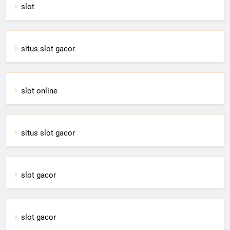
slot
situs slot gacor
slot online
situs slot gacor
slot gacor
slot gacor