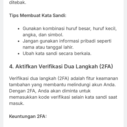
ditebak.
Tips Membuat Kata Sandi:
Gunakan kombinasi huruf besar, huruf kecil,
angka, dan simbol.
Jangan gunakan informasi pribadi seperti
nama atau tanggal lahir.
Ubah kata sandi secara berkala.
4.
Aktifkan Verifikasi Dua Langkah (2FA)
Verifikasi dua langkah (2FA) adalah fitur keamanan
tambahan yang membantu melindungi akun Anda.
Dengan 2FA, Anda akan diminta untuk
memasukkan kode verifikasi selain kata sandi saat
masuk.
Keuntungan 2FA: