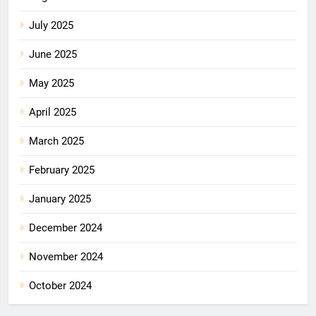
July 2025
June 2025
May 2025
April 2025
March 2025
February 2025
January 2025
December 2024
November 2024
October 2024