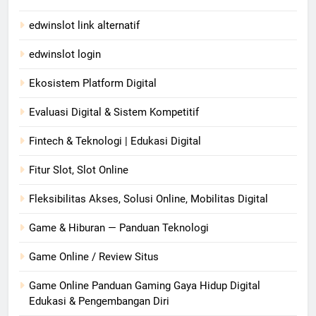
edwinslot link alternatif
edwinslot login
Ekosistem Platform Digital
Evaluasi Digital & Sistem Kompetitif
Fintech & Teknologi | Edukasi Digital
Fitur Slot, Slot Online
Fleksibilitas Akses, Solusi Online, Mobilitas Digital
Game & Hiburan — Panduan Teknologi
Game Online / Review Situs
Game Online Panduan Gaming Gaya Hidup Digital
Edukasi & Pengembangan Diri