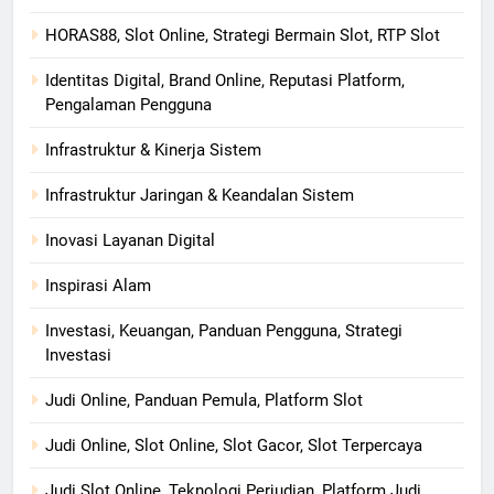
HORAS88, Slot Online, Strategi Bermain Slot, RTP Slot
Identitas Digital, Brand Online, Reputasi Platform,
Pengalaman Pengguna
Infrastruktur & Kinerja Sistem
Infrastruktur Jaringan & Keandalan Sistem
Inovasi Layanan Digital
Inspirasi Alam
Investasi, Keuangan, Panduan Pengguna, Strategi
Investasi
Judi Online, Panduan Pemula, Platform Slot
Judi Online, Slot Online, Slot Gacor, Slot Terpercaya
Judi Slot Online, Teknologi Perjudian, Platform Judi