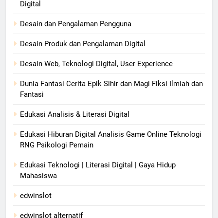
Digital
Desain dan Pengalaman Pengguna
Desain Produk dan Pengalaman Digital
Desain Web, Teknologi Digital, User Experience
Dunia Fantasi Cerita Epik Sihir dan Magi Fiksi Ilmiah dan
Fantasi
Edukasi Analisis & Literasi Digital
Edukasi Hiburan Digital Analisis Game Online Teknologi
RNG Psikologi Pemain
Edukasi Teknologi | Literasi Digital | Gaya Hidup
Mahasiswa
edwinslot
edwinslot alternatif