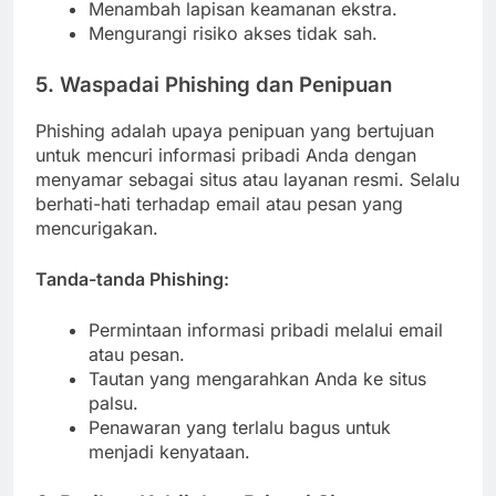
Menambah lapisan keamanan ekstra.
Mengurangi risiko akses tidak sah.
5.
Waspadai Phishing dan Penipuan
Phishing adalah upaya penipuan yang bertujuan
untuk mencuri informasi pribadi Anda dengan
menyamar sebagai situs atau layanan resmi. Selalu
berhati-hati terhadap email atau pesan yang
mencurigakan.
Tanda-tanda Phishing:
Permintaan informasi pribadi melalui email
atau pesan.
Tautan yang mengarahkan Anda ke situs
palsu.
Penawaran yang terlalu bagus untuk
menjadi kenyataan.