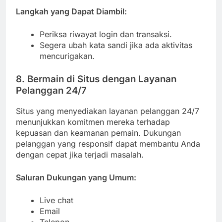
Langkah yang Dapat Diambil:
Periksa riwayat login dan transaksi.
Segera ubah kata sandi jika ada aktivitas
mencurigakan.
8.
Bermain di Situs dengan Layanan
Pelanggan 24/7
Situs yang menyediakan layanan pelanggan 24/7
menunjukkan komitmen mereka terhadap
kepuasan dan keamanan pemain. Dukungan
pelanggan yang responsif dapat membantu Anda
dengan cepat jika terjadi masalah.
Saluran Dukungan yang Umum:
Live chat
Email
Telepon