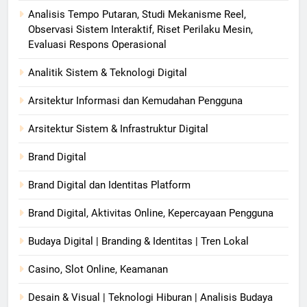
Analisis Tempo Putaran, Studi Mekanisme Reel,
Observasi Sistem Interaktif, Riset Perilaku Mesin,
Evaluasi Respons Operasional
Analitik Sistem & Teknologi Digital
Arsitektur Informasi dan Kemudahan Pengguna
Arsitektur Sistem & Infrastruktur Digital
Brand Digital
Brand Digital dan Identitas Platform
Brand Digital, Aktivitas Online, Kepercayaan Pengguna
Budaya Digital | Branding & Identitas | Tren Lokal
Casino, Slot Online, Keamanan
Desain & Visual | Teknologi Hiburan | Analisis Budaya