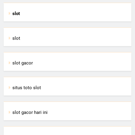
slot
slot
slot gacor
situs toto slot
slot gacor hari ini