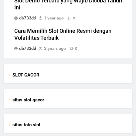
Slot Demo Terbaru yang Wajib Dicoba Tahun
Ini
db733dd
1 year ago
0
Cara Memilih Slot Online Resmi dengan
Volatilitas Terbaik
db733dd
2 years ago
0
SLOT GACOR
situs slot gacor
situs toto slot