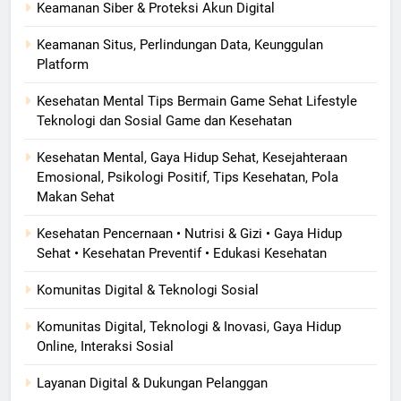
Keamanan Siber & Proteksi Akun Digital
Keamanan Situs, Perlindungan Data, Keunggulan
Platform
Kesehatan Mental Tips Bermain Game Sehat Lifestyle
Teknologi dan Sosial Game dan Kesehatan
Kesehatan Mental, Gaya Hidup Sehat, Kesejahteraan
Emosional, Psikologi Positif, Tips Kesehatan, Pola
Makan Sehat
Kesehatan Pencernaan • Nutrisi & Gizi • Gaya Hidup
Sehat • Kesehatan Preventif • Edukasi Kesehatan
Komunitas Digital & Teknologi Sosial
Komunitas Digital, Teknologi & Inovasi, Gaya Hidup
Online, Interaksi Sosial
Layanan Digital & Dukungan Pelanggan