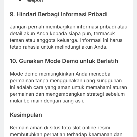
9.
Hindari Berbagi Informasi Pribadi
Jangan pernah membagikan informasi pribadi atau
detail akun Anda kepada siapa pun, termasuk
teman atau anggota keluarga. Informasi ini harus
tetap rahasia untuk melindungi akun Anda.
10.
Gunakan Mode Demo untuk Berlatih
Mode demo memungkinkan Anda mencoba
permainan tanpa menggunakan uang sungguhan.
Ini adalah cara yang aman untuk memahami aturan
permainan dan mengembangkan strategi sebelum
mulai bermain dengan uang asli.
Kesimpulan
Bermain aman di situs toto slot online resmi
membutuhkan perhatian terhadap keamanan dan