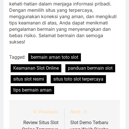
kehati-hatian dalam menjaga informasi pribadi.
Dengan memilih situs yang terpercaya,
menggunakan koneksi yang aman, dan mengikuti
tips keamanan di atas, Anda dapat menikmati
pengalaman bermain yang menyenangkan dan
bebas risiko. Selamat bermain dan semoga
sukses!
Tagged:
bermain aman toto slot
Keamanan Slot Online
panduan bermain slot
situs slot resmi
situs toto slot terpercaya
tips bermain aman
Previous:
Next:
Post
navigation
Review Situs Slot
Slot Demo Terbaru