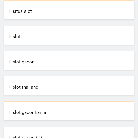
situs slot
slot
slot gacor
slot thailand
slot gacor hari ini
slot gacor 777