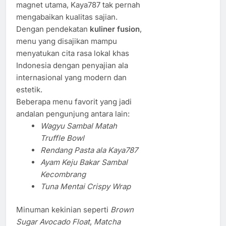
magnet utama, Kaya787 tak pernah
mengabaikan kualitas sajian.
Dengan pendekatan
kuliner fusion
,
menu yang disajikan mampu
menyatukan cita rasa lokal khas
Indonesia dengan penyajian ala
internasional yang modern dan
estetik.
Beberapa menu favorit yang jadi
andalan pengunjung antara lain:
Wagyu Sambal Matah
Truffle Bowl
Rendang Pasta ala Kaya787
Ayam Keju Bakar Sambal
Kecombrang
Tuna Mentai Crispy Wrap
Minuman kekinian seperti
Brown
Sugar Avocado Float
,
Matcha