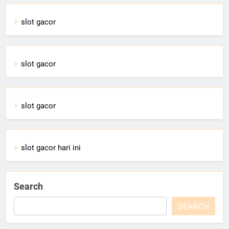
slot gacor
slot gacor
slot gacor
slot gacor hari ini
Search
SEARCH