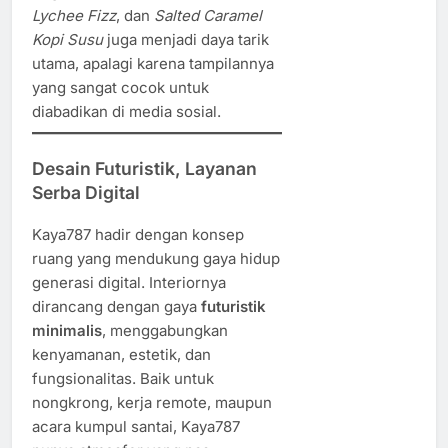
Lychee Fizz
, dan
Salted Caramel
Kopi Susu
juga menjadi daya tarik
utama, apalagi karena tampilannya
yang sangat cocok untuk
diabadikan di media sosial.
Desain Futuristik, Layanan
Serba Digital
Kaya787 hadir dengan konsep
ruang yang mendukung gaya hidup
generasi digital. Interiornya
dirancang dengan gaya
futuristik
minimalis
, menggabungkan
kenyamanan, estetik, dan
fungsionalitas. Baik untuk
nongkrong, kerja remote, maupun
acara kumpul santai, Kaya787