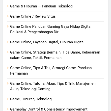
Game & Hiburan — Panduan Teknologi
Game Online / Review Situs
Game Online Panduan Gaming Gaya Hidup Digital
Edukasi & Pengembangan Diri
Game Online, Layanan Digital, Hiburan Digital
Game Online, Strategi Bermain, Tips Game, Keberanian
dalam Game, Taktik Permainan
Game Online, Tips & Trik, Strategi Game, Panduan
Permainan
Game Online, Tutorial Akun, Tips & Trik, Manajemen
Akun, Teknologi Gaming
Game, Hiburan, Teknologi
Gameplay Control & Consistency Improvement