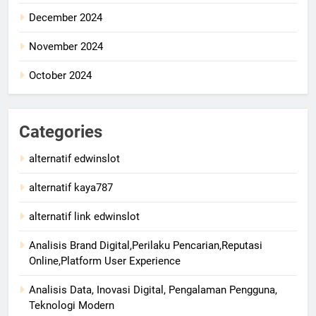
December 2024
November 2024
October 2024
Categories
alternatif edwinslot
alternatif kaya787
alternatif link edwinslot
Analisis Brand Digital,Perilaku Pencarian,Reputasi
Online,Platform User Experience
Analisis Data, Inovasi Digital, Pengalaman Pengguna,
Teknologi Modern