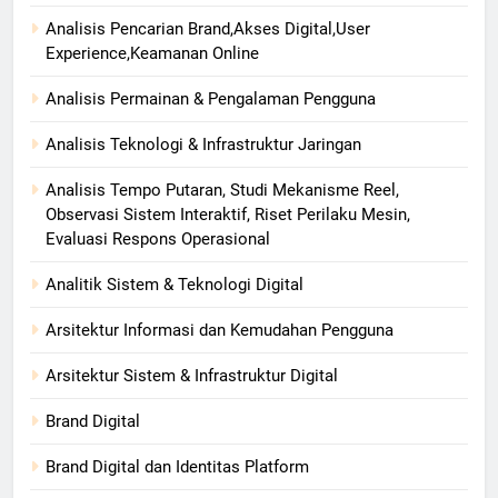
Analisis Pencarian Brand,Akses Digital,User
Experience,Keamanan Online
Analisis Permainan & Pengalaman Pengguna
Analisis Teknologi & Infrastruktur Jaringan
Analisis Tempo Putaran, Studi Mekanisme Reel,
Observasi Sistem Interaktif, Riset Perilaku Mesin,
Evaluasi Respons Operasional
Analitik Sistem & Teknologi Digital
Arsitektur Informasi dan Kemudahan Pengguna
Arsitektur Sistem & Infrastruktur Digital
Brand Digital
Brand Digital dan Identitas Platform