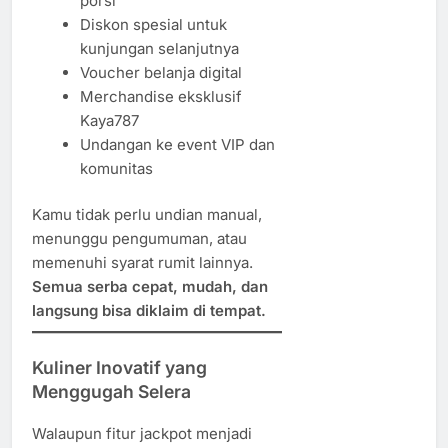
porsi
Diskon spesial untuk
kunjungan selanjutnya
Voucher belanja digital
Merchandise eksklusif
Kaya787
Undangan ke event VIP dan
komunitas
Kamu tidak perlu undian manual,
menunggu pengumuman, atau
memenuhi syarat rumit lainnya.
Semua serba cepat, mudah, dan
langsung bisa diklaim di tempat.
Kuliner Inovatif yang
Menggugah Selera
Walaupun fitur jackpot menjadi