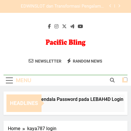
Skip
LEBAH4D dan Transformasi Pengalaman
to
Pengguna di Era Digital
content
KAYA787 dan Transformasi Pengalaman
Pengguna di Era Digital
Cara Mengatasi Kendala Password pada
LEBAH4D Login dengan Aman
EDWINSLOT dan Transformasi Pengalaman
Pengguna di Era Digital
Pacific Bling
Perhiasan Mewah Dan Aksesori Elegan
LEBAH4D dan Transformasi Pengalaman
NEWSLETTER
RANDOM NEWS
Pengguna di Era Digital
Untuk Penampilan Glamor Dari Pacific
KAYA787 dan Transformasi Pengalaman
Bling. Koleksi Eksklusif Untuk Anda.
Pengguna di Era Digital
MENU
ara Mengatasi Kendala Password pada LEBAH4D Login deng
HEADLINES
Weeks Ago
Home
kaya787 login