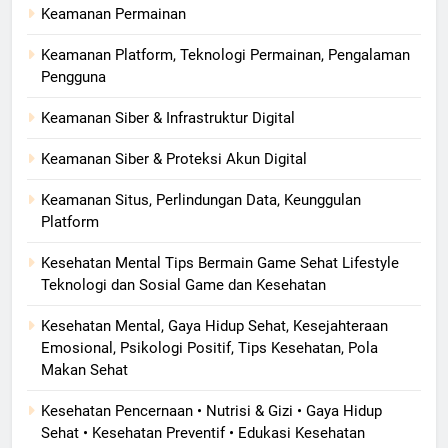
Keamanan Permainan
Keamanan Platform, Teknologi Permainan, Pengalaman
Pengguna
Keamanan Siber & Infrastruktur Digital
Keamanan Siber & Proteksi Akun Digital
Keamanan Situs, Perlindungan Data, Keunggulan
Platform
Kesehatan Mental Tips Bermain Game Sehat Lifestyle
Teknologi dan Sosial Game dan Kesehatan
Kesehatan Mental, Gaya Hidup Sehat, Kesejahteraan
Emosional, Psikologi Positif, Tips Kesehatan, Pola
Makan Sehat
Kesehatan Pencernaan • Nutrisi & Gizi • Gaya Hidup
Sehat • Kesehatan Preventif • Edukasi Kesehatan