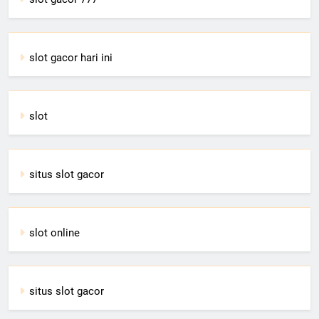
slot gacor hari ini
slot
situs slot gacor
slot online
situs slot gacor