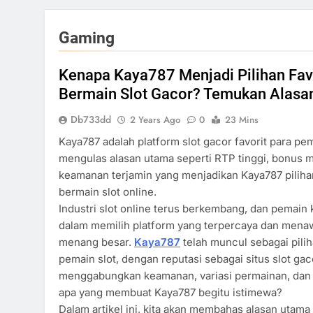
Gaming
Kenapa Kaya787 Menjadi Pilihan Favo
Bermain Slot Gacor? Temukan Alasa
Db733dd
2 Years Ago
0
23 Mins
Kaya787 adalah platform slot gacor favorit para pema
mengulas alasan utama seperti RTP tinggi, bonus m
keamanan terjamin yang menjadikan Kaya787 pilihan
bermain slot online.
Industri slot online terus berkembang, dan pemain ki
dalam memilih platform yang terpercaya dan mena
menang besar.
Kaya787
telah muncul sebagai pilih
pemain slot, dengan reputasi sebagai situs slot ga
menggabungkan keamanan, variasi permainan, dan 
apa yang membuat Kaya787 begitu istimewa?
Dalam artikel ini, kita akan membahas alasan uta