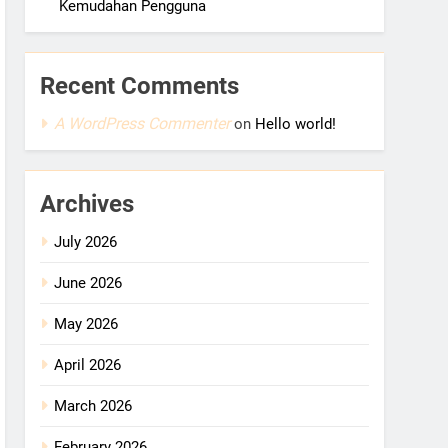
Kemudahan Pengguna
Recent Comments
A WordPress Commenter
on
Hello world!
Archives
July 2026
June 2026
May 2026
April 2026
March 2026
February 2026