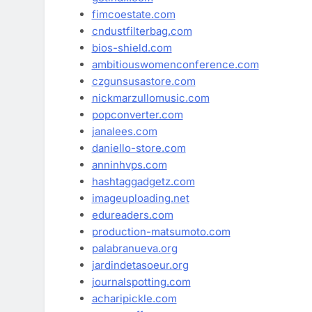
fimcoestate.com
cndustfilterbag.com
bios-shield.com
ambitiouswomenconference.com
czgunsusastore.com
nickmarzullomusic.com
popconverter.com
janalees.com
daniello-store.com
anninhvps.com
hashtaggadgetz.com
imageuploading.net
edureaders.com
production-matsumoto.com
palabranueva.org
jardindetasoeur.org
journalspotting.com
acharipickle.com