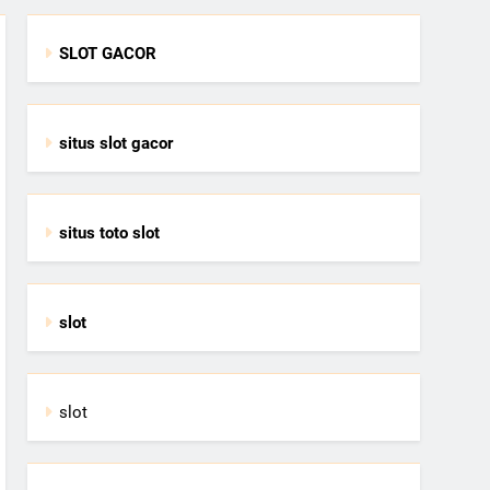
SLOT GACOR
situs slot gacor
situs toto slot
slot
slot