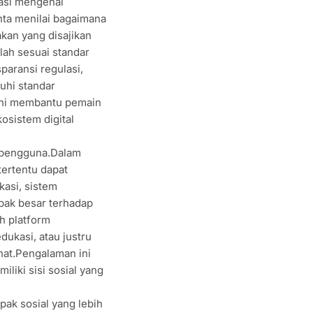
rasi mengenai
nta menilai bagaimana
akan yang disajikan
lah sesuai standar
paransi regulasi,
uhi standar
ini membantu pemain
osistem digital
r pengguna.Dalam
tertentu dapat
kasi, sistem
pak besar terhadap
h platform
dukasi, atau justru
hat.Pengalaman ini
iliki sisi sosial yang
pak sosial yang lebih