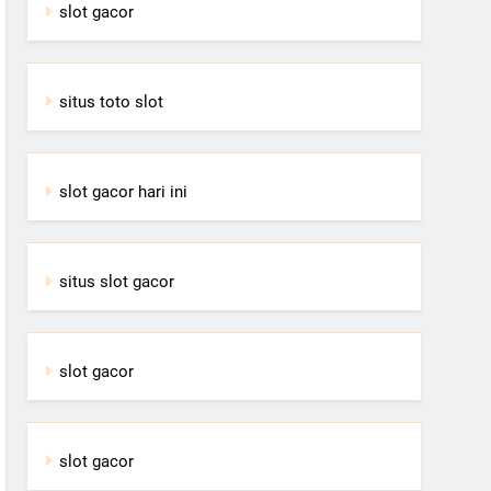
slot gacor
situs toto slot
slot gacor hari ini
situs slot gacor
slot gacor
slot gacor