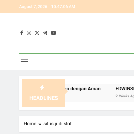
Skip
August 7, 2026
10:47:07 AM
to
content
Pac
Perhiasan 
pada LEBAH4D Login dengan Aman
EDWINSLOT dan Tran
2 Weeks Ago
HEADLINES
Home
situs judi slot