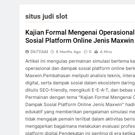
situs judi slot
Kajian Formal Mengenai Operasiona
Sosial Platform Online Jenis Maxwin
Db733dd
8 Months Ago
0
6 Mins
Artikel ini mengulas permainan simulasi bertema ka
operasional dan dampak sosial platform online be
Maxwin.Pembahasan meliputi analisis teknis, intera
digital, serta dampak sosial dalam ekosistem darin
ditulis SEO-friendly, mengikuti E-E-A-T, dan bebas 
Permainan dengan tema “Kajian Formal Mengenai O
Dampak Sosial Platform Online Jenis Maxwin” hadi
edukatif yang memberikan pengalaman simulasi me
tidak mengajak pemain terlibat dalam aktivitas berisi
mengajarkan bagaimana melakukan evaluasi profesi
platform digital.Pendekatan ini penting di era ket