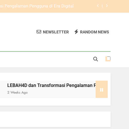
 Pengalaman Pengguna di Era Digital
i Pengalaman Pengguna di Era Digital
i Pengalaman Pengguna di Era Digital
NEWSLETTER
RANDOM NEWS
ord pada LEBAH4D Login dengan Aman
ic Bling. Koleksi Eksklusif Untuk Anda.
 Pengalaman Pengguna di Era Digital
i Pengalaman Pengguna di Era Digital
i Pengalaman Pengguna di Era Digital
 dan Transformasi Pengalaman Pengguna di Era Digital
go