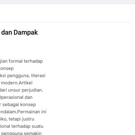
l dan Dampak
jian formal terhadap
rkonsep
ksi pengguna, literasi
g modern.Artikel
dari unsur perjudian.
perasional dan
r sebagai konsep
ndalam.Permainan ini
ko, tetapi justru
onal terhadap suatu
ika pengguna semakin