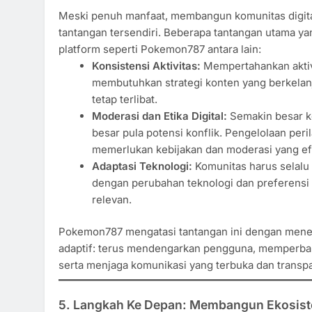
Meski penuh manfaat, membangun komunitas digital
tantangan tersendiri. Beberapa tantangan utama ya
platform seperti Pokemon787 antara lain:
Konsistensi Aktivitas:
Mempertahankan aktiv
membutuhkan strategi konten yang berkelan
tetap terlibat.
Moderasi dan Etika Digital:
Semakin besar k
besar pula potensi konflik. Pengelolaan per
memerlukan kebijakan dan moderasi yang efe
Adaptasi Teknologi:
Komunitas harus selalu
dengan perubahan teknologi dan preferensi
relevan.
Pokemon787 mengatasi tantangan ini dengan men
adaptif: terus mendengarkan pengguna, memperbaru
serta menjaga komunikasi yang terbuka dan transp
5. Langkah Ke Depan: Membangun Ekosist