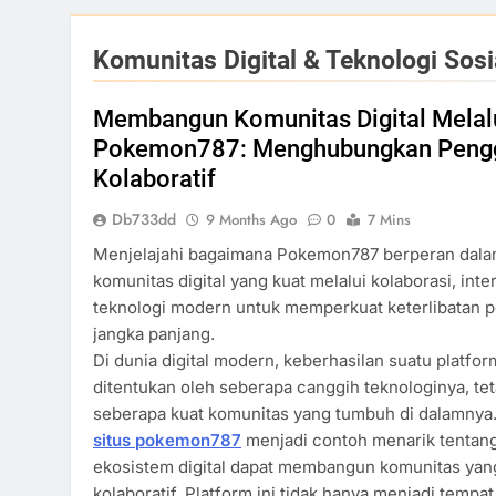
Komunitas Digital & Teknologi Sosi
Membangun Komunitas Digital Melal
Pokemon787: Menghubungkan Pengg
Kolaboratif
Db733dd
9 Months Ago
0
7 Mins
Menjelajahi bagaimana Pokemon787 berperan da
komunitas digital yang kuat melalui kolaborasi, inter
teknologi modern untuk memperkuat keterlibatan p
jangka panjang.
Di dunia digital modern, keberhasilan suatu platfor
ditentukan oleh seberapa canggih teknologinya, tet
seberapa kuat komunitas yang tumbuh di dalamnya.
situs pokemon787
menjadi contoh menarik tentan
ekosistem digital dapat membangun komunitas yang a
kolaboratif. Platform ini tidak hanya menjadi tempat i