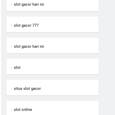
slot gacor hari ini
slot gacor 777
slot gacor hari ini
slot
situs slot gacor
slot online