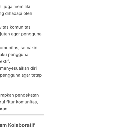
 juga memiliki
ng dihadapi oleh
itas komunitas
jutan agar pengguna
omunitas, semakin
ilaku pengguna
ktif.
 menyesuaikan diri
 pengguna agar tetap
erapkan pendekatan
i fitur komunitas,
aran.
em Kolaboratif