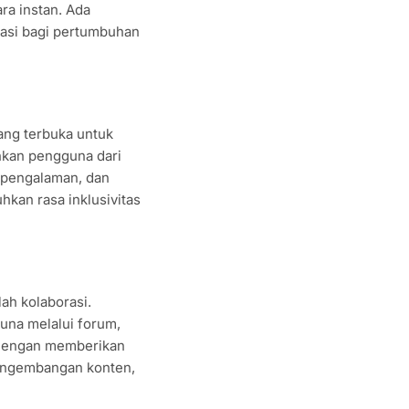
ra instan. Ada
dasi bagi pertumbuhan
ng terbuka untuk
nkan pengguna dari
i pengalaman, dan
kan rasa inklusivitas
lah kolaborasi.
una melalui forum,
. Dengan memberikan
pengembangan konten,