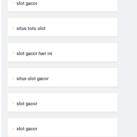
slot gacor
situs toto slot
slot gacor hari ini
situs slot gacor
slot gacor
slot gacor