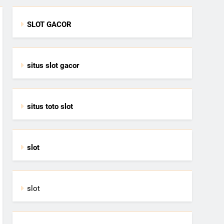
SLOT GACOR
situs slot gacor
situs toto slot
slot
slot