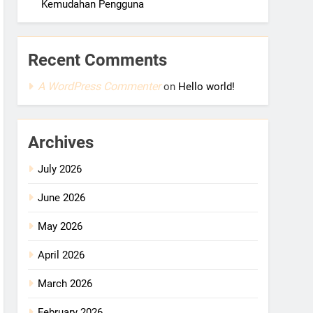
Kemudahan Pengguna
Recent Comments
A WordPress Commenter
on
Hello world!
Archives
July 2026
June 2026
May 2026
April 2026
March 2026
February 2026