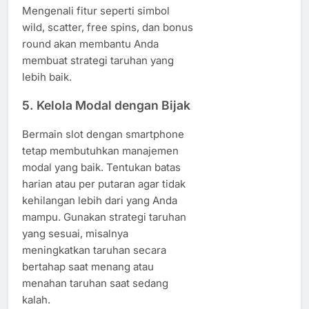
Mengenali fitur seperti simbol
wild, scatter, free spins, dan bonus
round akan membantu Anda
membuat strategi taruhan yang
lebih baik.
5. Kelola Modal dengan Bijak
Bermain slot dengan smartphone
tetap membutuhkan manajemen
modal yang baik. Tentukan batas
harian atau per putaran agar tidak
kehilangan lebih dari yang Anda
mampu. Gunakan strategi taruhan
yang sesuai, misalnya
meningkatkan taruhan secara
bertahap saat menang atau
menahan taruhan saat sedang
kalah.