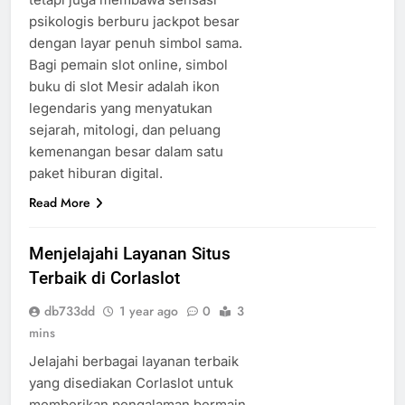
psikologis berburu jackpot besar
dengan layar penuh simbol sama.
Bagi pemain slot online, simbol
buku di slot Mesir adalah ikon
legendaris yang menyatukan
sejarah, mitologi, dan peluang
kemenangan besar dalam satu
paket hiburan digital.
Read More
Menjelajahi Layanan Situs
Terbaik di Corlaslot
db733dd
1 year ago
0
3
mins
Jelajahi berbagai layanan terbaik
yang disediakan Corlaslot untuk
memberikan pengalaman bermain