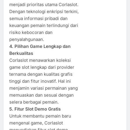
menjadi prioritas utama Corlaslot.
Dengan teknologi enkripsi terkini,
semua informasi pribadi dan
keuangan pemain terlindungi dari
risiko kebocoran dan
penyalahgunaan.
4. Pilihan Game Lengkap dan
Berkualitas
Corlaslot menawarkan koleksi
game slot lengkap dari provider
ternama dengan kualitas grafis
tinggi dan fitur inovatif. Hal ini
menjamin variasi permainan yang
memuaskan dan sesuai dengan
selera berbagai pemain.
5. Fitur Slot Demo Gratis
Untuk membantu pemain baru
mengenal game, Corlaslot
menyediakan fitur slot demo