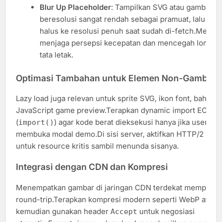
Blur Up Placeholder
: Tampilkan SVG atau gambar
beresolusi sangat rendah sebagai pramuat, lalu tran
halus ke resolusi penuh saat sudah di-fetch.Metode
menjaga persepsi kecepatan dan mencegah lompat
tata letak.
Optimasi Tambahan untuk Elemen Non-Gambar
Lazy load juga relevan untuk sprite SVG, ikon font, bahkan
JavaScript game preview.Terapkan dynamic import ECMAS
(
) agar kode berat dieksekusi hanya jika user
import()
membuka modal demo.Di sisi server, aktifkan HTTP/2 pus
untuk resource kritis sambil menunda sisanya.
Integrasi dengan CDN dan Kompresi
Menempatkan gambar di jaringan CDN terdekat memperce
round-trip.Terapkan kompresi modern seperti WebP atau A
kemudian gunakan header
untuk negosiasi
Accept