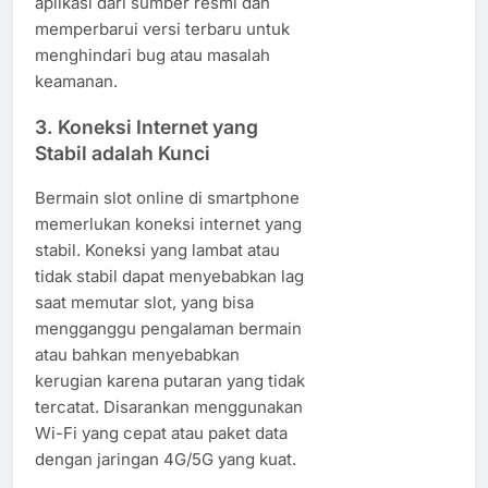
aplikasi dari sumber resmi dan
memperbarui versi terbaru untuk
menghindari bug atau masalah
keamanan.
3. Koneksi Internet yang
Stabil adalah Kunci
Bermain slot online di smartphone
memerlukan koneksi internet yang
stabil. Koneksi yang lambat atau
tidak stabil dapat menyebabkan lag
saat memutar slot, yang bisa
mengganggu pengalaman bermain
atau bahkan menyebabkan
kerugian karena putaran yang tidak
tercatat. Disarankan menggunakan
Wi-Fi yang cepat atau paket data
dengan jaringan 4G/5G yang kuat.