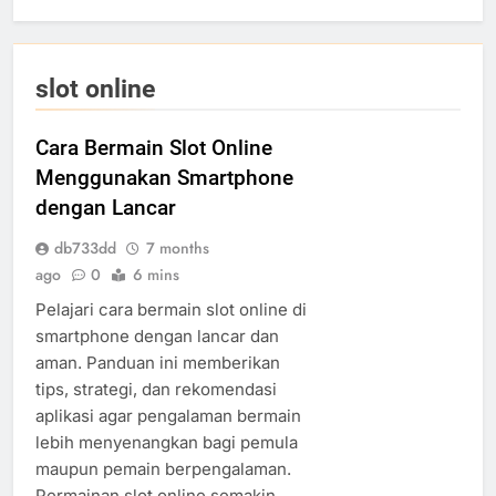
slot online
Cara Bermain Slot Online
Menggunakan Smartphone
dengan Lancar
db733dd
7 months
ago
0
6 mins
Pelajari cara bermain slot online di
smartphone dengan lancar dan
aman. Panduan ini memberikan
tips, strategi, dan rekomendasi
aplikasi agar pengalaman bermain
lebih menyenangkan bagi pemula
maupun pemain berpengalaman.
Permainan slot online semakin