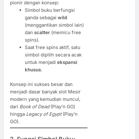
pionir dengan konsep:
Simbol buku berfungsi
ganda sebagai
wild
(menggantikan simbol lain)
dan
scatter
(memicu free
spins).
Saat free spins aktif, satu
simbol dipilih secara acak
untuk menjadi
ekspansi
khusus
.
Konsep ini sukses besar dan
menjadi dasar banyak slot Mesir
modern yang kemudian muncul,
dari
Book of Dead
(Play’n GO)
hingga
Legacy of Egypt
(Play’n
GO).