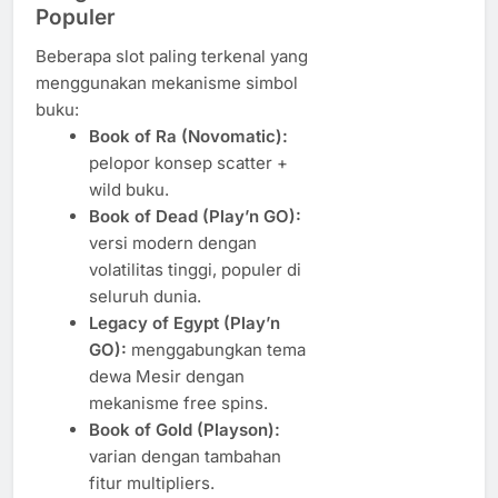
Populer
Beberapa slot paling terkenal yang
menggunakan mekanisme simbol
buku:
Book of Ra (Novomatic):
pelopor konsep scatter +
wild buku.
Book of Dead (Play’n GO):
versi modern dengan
volatilitas tinggi, populer di
seluruh dunia.
Legacy of Egypt (Play’n
GO):
menggabungkan tema
dewa Mesir dengan
mekanisme free spins.
Book of Gold (Playson):
varian dengan tambahan
fitur multipliers.