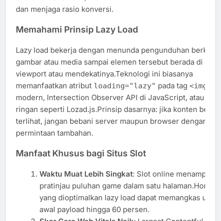
dan menjaga rasio konversi.
Memahami Prinsip Lazy Load
Lazy load bekerja dengan menunda pengunduhan berkas
gambar atau media sampai elemen tersebut berada di dal
viewport atau mendekatinya.Teknologi ini biasanya
memanfaatkan atribut
pada tag
loading="lazy"
<img>
modern, Intersection Observer API di JavaScript, atau libr
ringan seperti Lozad.js.Prinsip dasarnya: jika konten belum
terlihat, jangan bebani server maupun browser dengan
permintaan tambahan.
Manfaat Khusus bagi Situs Slot
Waktu Muat Lebih Singkat
: Slot online menampilka
pratinjau puluhan game dalam satu halaman.Homep
yang dioptimalkan lazy load dapat memangkas ukur
awal payload hingga 60 persen.