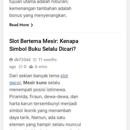
tujuan utama adalah hiburan;
kemenangan tambahan adalah
bonus yang menyenangkan.
Read More
Slot Bertema Mesir: Kenapa
Simbol Buku Selalu Dicari?
db733dd
11 months
ago
0
6 mins
Dari sekian banyak tema
slot
gacor
,
Mesir kuno
selalu
menempati posisi istimewa.
Piramida, firaun, dewa-dewa, dan
harta karun tersembunyi menjadi
simbol ikonik yang menambah
daya tarik. Namun, ada satu
elemen yang hampir selalu muncul