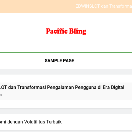
EDWINSLOT dan Transformasi
LEBAH4D dan Transformas
KAYA787 dan Transformas
ific Bling
Cara Mengatasi Kendala Passw
Mewah Dan Aksesori Elegan Untuk Penampilan Glamor Dari Pacif
EDWINSLOT dan Transformasi
SAMPLE PAGE
LEBAH4D dan Transformas
KAYA787 dan Transformas
sformasi Pengalaman Pengguna di Era Digital
LEBAH4D
2 Weeks A
mi dengan Volatilitas Terbaik