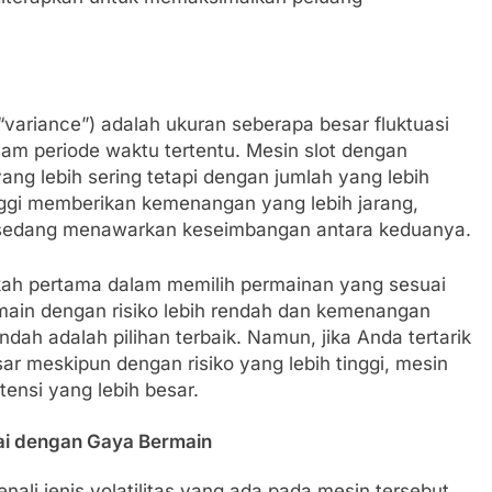
 “variance”) adalah ukuran seberapa besar fluktuasi
am periode waktu tertentu. Mesin slot dengan
ng lebih sering tetapi dengan jumlah yang lebih
inggi memberikan kemenangan yang lebih jarang,
as sedang menawarkan keseimbangan antara keduanya.
gkah pertama dalam memilih permainan yang sesuai
rmain dengan risiko lebih rendah dan kemenangan
endah adalah pilihan terbaik. Namun, jika Anda tertarik
 meskipun dengan risiko yang lebih tinggi, mesin
tensi yang lebih besar.
suai dengan Gaya Bermain
nali jenis volatilitas yang ada pada mesin tersebut.