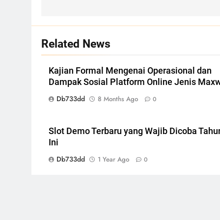
Related News
Kajian Formal Mengenai Operasional dan
Dampak Sosial Platform Online Jenis Max
Db733dd
8 Months Ago
0
Slot Demo Terbaru yang Wajib Dicoba Tahu
Ini
Db733dd
1 Year Ago
0