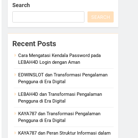
Search
SEARCH
Recent Posts
Cara Mengatasi Kendala Password pada
LEBAH4D Login dengan Aman
EDWINSLOT dan Transformasi Pengalaman
Pengguna di Era Digital
LEBAH4D dan Transformasi Pengalaman
Pengguna di Era Digital
KAYA787 dan Transformasi Pengalaman
Pengguna di Era Digital
KAYA787 dan Peran Struktur Informasi dalam