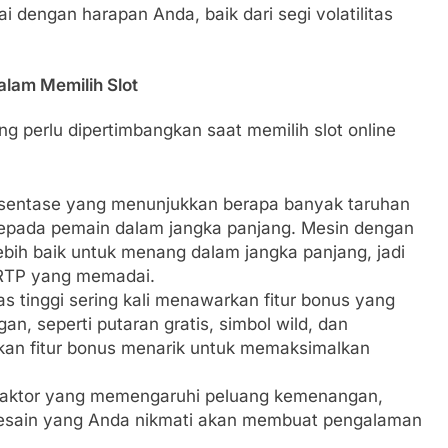
 dengan harapan Anda, baik dari segi volatilitas
alam Memilih Slot
yang perlu dipertimbangkan saat memilih slot online
rsentase yang menunjukkan berapa banyak taruhan
kepada pemain dalam jangka panjang. Mesin dengan
bih baik untuk menang dalam jangka panjang, jadi
 RTP yang memadai.
tas tinggi sering kali menawarkan fitur bonus yang
, seperti putaran gratis, simbol wild, dan
kan fitur bonus menarik untuk memaksimalkan
 faktor yang memengaruhi peluang kemenangan,
desain yang Anda nikmati akan membuat pengalaman