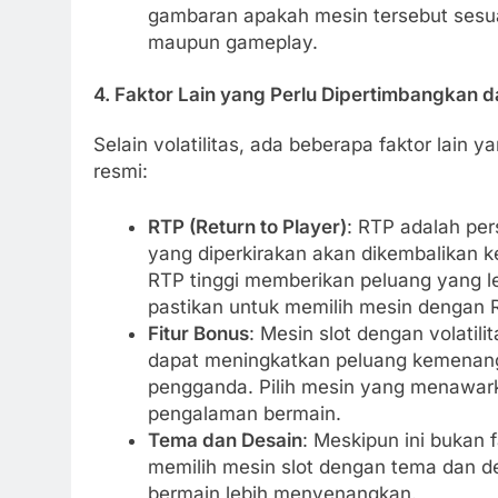
gambaran apakah mesin tersebut sesuai
maupun gameplay.
4.
Faktor Lain yang Perlu Dipertimbangkan d
Selain volatilitas, ada beberapa faktor lain 
resmi:
RTP (Return to Player)
: RTP adalah pe
yang diperkirakan akan dikembalikan 
RTP tinggi memberikan peluang yang le
pastikan untuk memilih mesin dengan
Fitur Bonus
: Mesin slot dengan volatili
dapat meningkatkan peluang kemenangan
pengganda. Pilih mesin yang menawar
pengalaman bermain.
Tema dan Desain
: Meskipun ini bukan
memilih mesin slot dengan tema dan 
bermain lebih menyenangkan.