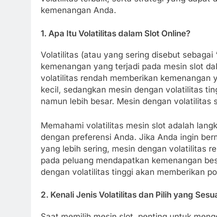
kemenangan Anda.
1.
Apa Itu Volatilitas dalam Slot Online?
Volatilitas (atau yang sering disebut sebagai
kemenangan yang terjadi pada mesin slot dal
volatilitas rendah memberikan kemenangan ya
kecil, sedangkan mesin dengan volatilitas t
namun lebih besar. Mesin dengan volatilit
Memahami volatilitas mesin slot adalah lan
dengan preferensi Anda. Jika Anda ingin be
yang lebih sering, mesin dengan volatilitas r
pada peluang mendapatkan kemenangan besar
dengan volatilitas tinggi akan memberikan po
2.
Kenali Jenis Volatilitas dan Pilih yang Se
Saat memilih mesin slot, penting untuk menge