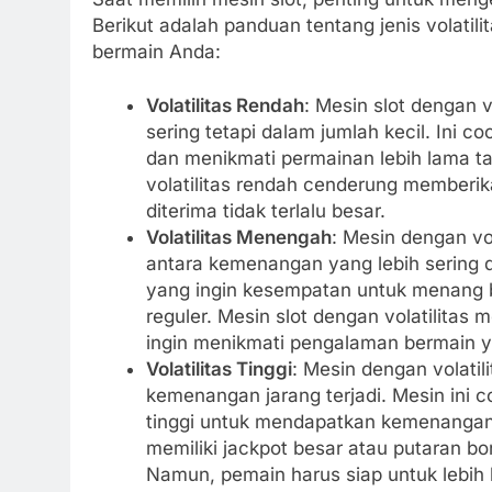
Berikut adalah panduan tentang jenis volati
bermain Anda:
Volatilitas Rendah
: Mesin slot dengan 
sering tetapi dalam jumlah kecil. Ini 
dan menikmati permainan lebih lama ta
volatilitas rendah cenderung memberi
diterima tidak terlalu besar.
Volatilitas Menengah
: Mesin dengan v
antara kemenangan yang lebih sering d
yang ingin kesempatan untuk menang 
reguler. Mesin slot dengan volatilitas
ingin menikmati pengalaman bermain ya
Volatilitas Tinggi
: Mesin dengan volati
kemenangan jarang terjadi. Mesin ini c
tinggi untuk mendapatkan kemenangan b
memiliki jackpot besar atau putaran 
Namun, pemain harus siap untuk lebih