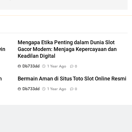
Mengapa Etika Penting dalam Dunia Slot
win
Gacor Modern: Menjaga Kepercayaan dan
Keadilan Digital
Db733dd
1 Year Ago
0
n
Bermain Aman di Situs Toto Slot Online Resmi
Db733dd
1 Year Ago
0