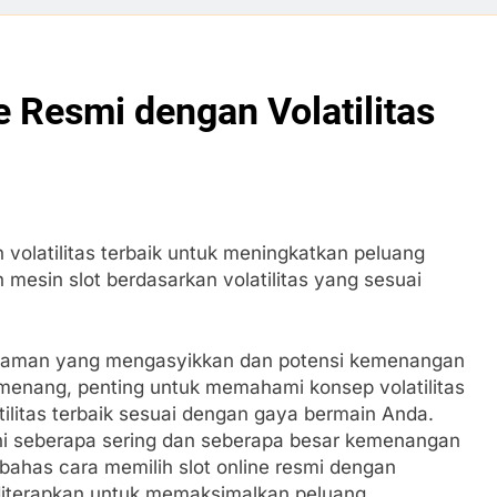
e Resmi dengan Volatilitas
n volatilitas terbaik untuk meningkatkan peluang
esin slot berdasarkan volatilitas yang sesuai
alaman yang mengasyikkan dan potensi kemenangan
menang, penting untuk memahami konsep volatilitas
tilitas terbaik sesuai dengan gaya bermain Anda.
hi seberapa sering dan seberapa besar kemenangan
mbahas cara memilih slot online resmi dengan
at diterapkan untuk memaksimalkan peluang