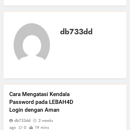
db733dd
Cara Mengatasi Kendala
Password pada LEBAH4D
Login dengan Aman
db733dd
2 weeks
ago
0
19 mins