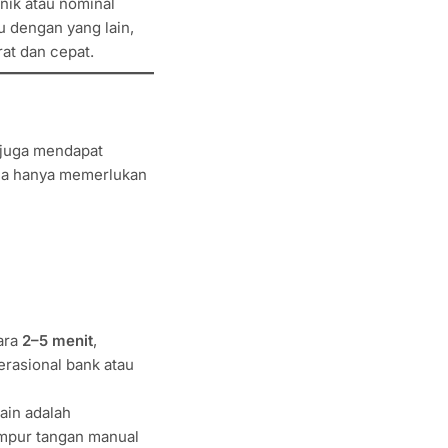
nik atau nominal
 dengan yang lain,
at dan cepat.
 juga mendapat
ana hanya memerlukan
ara
2–5 menit
,
erasional bank atau
ain adalah
mpur tangan manual