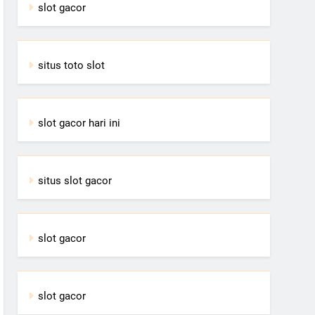
slot gacor
situs toto slot
slot gacor hari ini
situs slot gacor
slot gacor
slot gacor