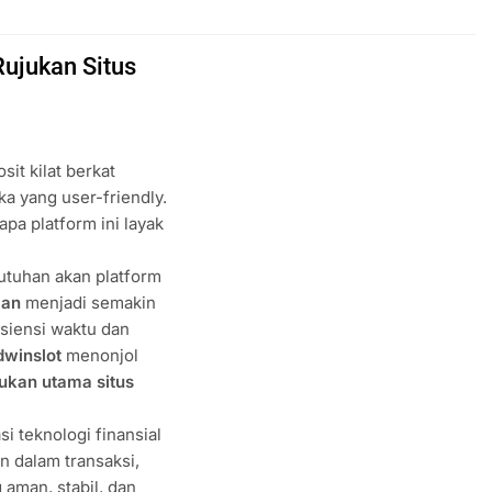
ujukan Situs
it kilat berkat
a yang user-friendly.
pa platform ini layak
butuhan akan platform
man
menjadi semakin
isiensi waktu dan
dwinslot
menonjol
jukan utama situs
i teknologi finansial
n dalam transaksi,
aman, stabil, dan