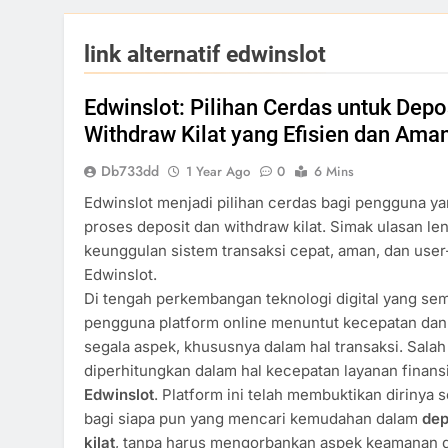
link alternatif edwinslot
Edwinslot: Pilihan Cerdas untuk Depo
Withdraw Kilat yang Efisien dan Ama
Db733dd
1 Year Ago
0
6 Mins
Edwinslot menjadi pilihan cerdas bagi pengguna y
proses deposit dan withdraw kilat. Simak ulasan le
keunggulan sistem transaksi cepat, aman, dan user-
Edwinslot.
Di tengah perkembangan teknologi digital yang sem
pengguna platform online menuntut kecepatan dan 
segala aspek, khususnya dalam hal transaksi. Salah
diperhitungkan dalam hal kecepatan layanan finansia
Edwinslot
. Platform ini telah membuktikan dirinya 
bagi siapa pun yang mencari kemudahan dalam
dep
kilat
, tanpa harus mengorbankan aspek keamanan