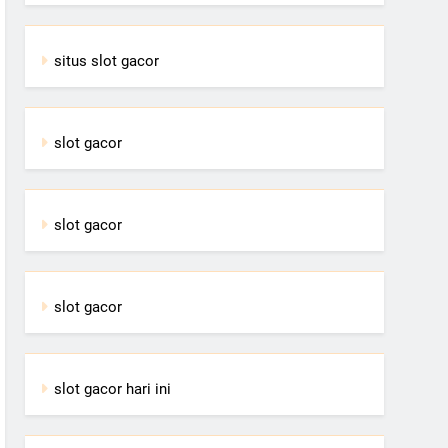
situs slot gacor
slot gacor
slot gacor
slot gacor
slot gacor hari ini