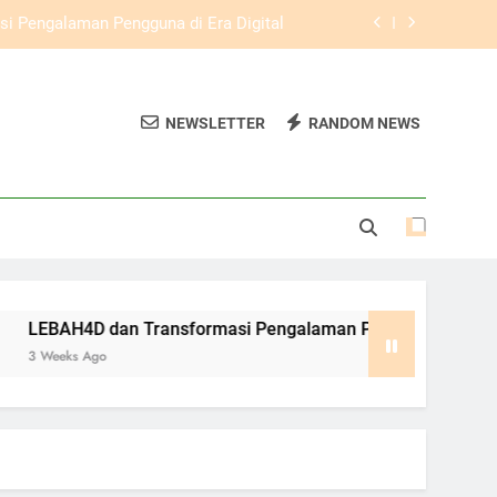
 Pengalaman Pengguna di Era Digital
i Pengalaman Pengguna di Era Digital
i Pengalaman Pengguna di Era Digital
NEWSLETTER
RANDOM NEWS
ord pada LEBAH4D Login dengan Aman
ic Bling. Koleksi Eksklusif Untuk Anda.
 Pengalaman Pengguna di Era Digital
i Pengalaman Pengguna di Era Digital
i Pengalaman Pengguna di Era Digital
dan Transformasi Pengalaman Pengguna di Era Digital
o