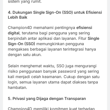
sistem yang rumit.
4. Dukungan Single Sign-On (SSO) untuk Efisiensi
Lebih Baik
Champion4D memahami pentingnya
efisiensi
digital
, terutama bagi pengguna yang sering
berpindah antar aplikasi dan layanan. Fitur
Single
Sign-On (SSO)
memungkinkan pengguna
mengakses berbagai layanan terintegrasi hanya
dengan satu akun.
Selain menghemat waktu, SSO juga mengurangi
risiko penggunaan banyak password yang sering
kali menjadi celah keamanan. Cukup dengan satu
login, semua layanan utama dapat diakses tanpa
hambatan.
5. Privasi yang Dijaga dengan Transparan
Champion4D memiliki komitmen kuat terhadap