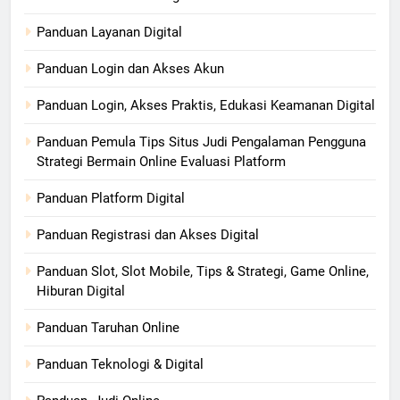
Panduan Layanan Digital
Panduan Login dan Akses Akun
Panduan Login, Akses Praktis, Edukasi Keamanan Digital
Panduan Pemula Tips Situs Judi Pengalaman Pengguna
Strategi Bermain Online Evaluasi Platform
Panduan Platform Digital
Panduan Registrasi dan Akses Digital
Panduan Slot, Slot Mobile, Tips & Strategi, Game Online,
Hiburan Digital
Panduan Taruhan Online
Panduan Teknologi & Digital