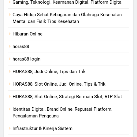
Gaming, Teknologi, Keamanan Digital, Platform Digital
Gaya Hidup Sehat Kebugaran dan Olahraga Kesehatan
Mental dan Fisik Tips Kesehatan
Hiburan Online
horas88
horas88 login
HORAS88, Judi Online, Tips dan Trik
HORAS88, Slot Online, Judi Online, Tips & Trik
HORAS88, Slot Online, Strategi Bermain Slot, RTP Slot
Identitas Digital, Brand Online, Reputasi Platform,
Pengalaman Pengguna
Infrastruktur & Kinerja Sistem