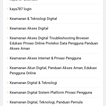
kaya787 login
Keamanan & Teknologi Digital
Keamanan Akses Digital
Keamanan Akses Digital Troubleshooting Browser
Edukasi Privasi Online Proteksi Data Pengguna Panduan
Akses Aman
Keamanan Akses Internet & Privasi Pengguna
Keamanan Akun Digital, Panduan Akses Aman, Edukasi
Pengguna Online
Keamanan Digital & Teknologi
Keamanan Digital Sistem Platform Privasi Pengguna
Keamanan Digital, Teknologi, Panduan Pemula