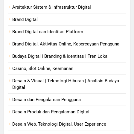
Arsitektur Sistem & Infrastruktur Digital
Brand Digital
Brand Digital dan Identitas Platform
Brand Digital, Aktivitas Online, Kepercayaan Pengguna
Budaya Digital | Branding & Identitas | Tren Lokal
Casino, Slot Online, Keamanan
Desain & Visual | Teknologi Hiburan | Analisis Budaya
Digital
Desain dan Pengalaman Pengguna
Desain Produk dan Pengalaman Digital
Desain Web, Teknologi Digital, User Experience