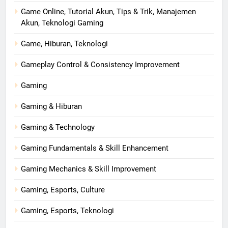
Game Online, Tutorial Akun, Tips & Trik, Manajemen
Akun, Teknologi Gaming
Game, Hiburan, Teknologi
Gameplay Control & Consistency Improvement
Gaming
Gaming & Hiburan
Gaming & Technology
Gaming Fundamentals & Skill Enhancement
Gaming Mechanics & Skill Improvement
Gaming, Esports, Culture
Gaming, Esports, Teknologi