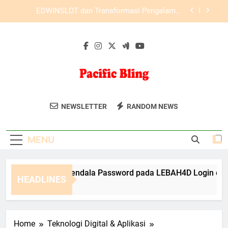
Skip
LEBAH4D dan Transformasi Pengalaman
to
Pengguna di Era Digital
content
KAYA787 dan Transformasi Pengalaman
Pengguna di Era Digital
Cara Mengatasi Kendala Password pada
LEBAH4D Login dengan Aman
EDWINSLOT dan Transformasi Pengalaman
Pengguna di Era Digital
Pacific Bling
Perhiasan Mewah Dan Aksesori Elegan
LEBAH4D dan Transformasi Pengalaman
NEWSLETTER
RANDOM NEWS
Pengguna di Era Digital
Untuk Penampilan Glamor Dari Pacific
KAYA787 dan Transformasi Pengalaman
Bling. Koleksi Eksklusif Untuk Anda.
Pengguna di Era Digital
MENU
ra Mengatasi Kendala Password pada LEBAH4D Login denga
HEADLINES
Weeks Ago
Home
Teknologi Digital & Aplikasi