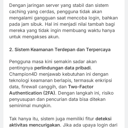
Dengan jaringan server yang stabil dan sistem
caching yang cerdas, pengguna tidak akan
mengalami gangguan saat mencoba login, bahkan
pada jam sibuk. Hal ini menjadi nilai tambah bagi
mereka yang tidak ingin membuang waktu hanya
untuk mengakses akun.
2. Sistem Keamanan Terdepan dan Terpercaya
Pengguna masa kini semakin sadar akan
pentingnya
perlindungan data pribadi
.
Champion4D menjawab kebutuhan ini dengan
teknologi keamanan berlapis, termasuk enkripsi
data, firewall canggih, dan
Two-Factor
Authentication (2FA)
. Dengan langkah ini, risiko
penyusupan dan pencurian data bisa ditekan
seminimal mungkin.
Tak hanya itu, sistem juga memiliki fitur
deteksi
aktivitas mencurigakan
. Jika ada upaya login dari