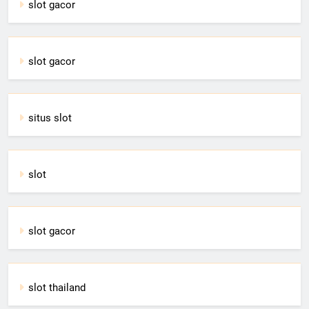
slot gacor
slot gacor
situs slot
slot
slot gacor
slot thailand