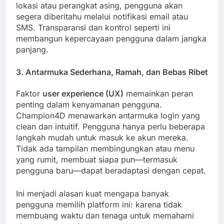
lokasi atau perangkat asing, pengguna akan
segera diberitahu melalui notifikasi email atau
SMS. Transparansi dan kontrol seperti ini
membangun kepercayaan pengguna dalam jangka
panjang.
3. Antarmuka Sederhana, Ramah, dan Bebas Ribet
Faktor
user experience (UX)
memainkan peran
penting dalam kenyamanan pengguna.
Champion4D menawarkan antarmuka login yang
clean dan intuitif. Pengguna hanya perlu beberapa
langkah mudah untuk masuk ke akun mereka.
Tidak ada tampilan membingungkan atau menu
yang rumit, membuat siapa pun—termasuk
pengguna baru—dapat beradaptasi dengan cepat.
Ini menjadi alasan kuat mengapa banyak
pengguna memilih platform ini: karena tidak
membuang waktu dan tenaga untuk memahami