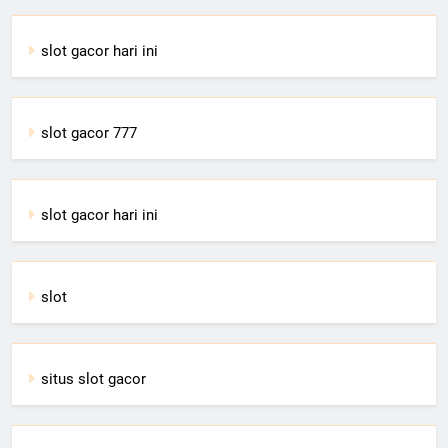
slot gacor hari ini
slot gacor 777
slot gacor hari ini
slot
situs slot gacor