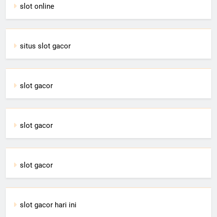
slot online
situs slot gacor
slot gacor
slot gacor
slot gacor
slot gacor hari ini