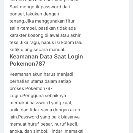
Saat mengetik password dari
ponsel, lakukan dengan
tenang.Jika menggunakan fitur
salin-tempel, pastikan tidak ada
karakter kosong di awal atau akhir
teks.Jika ragu, hapus isi kolom lalu
ketik ulang secara manual.
Keamanan Data Saat Login
Pokemon787
Keamanan akun harus menjadi
perhatian utama dalam setiap
proses Pokemon787
Login.Pengguna sebaiknya
memakai password yang kuat,
unik, dan tidak sama dengan akun
lain.Password yang baik biasanya
memuat huruf besar, huruf kecil,
angka, dan simbol.Hindari memakai