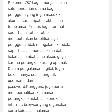
Pokemon787 Login menjadi salah
satu pencarian utama bagi
pengguna yang ingin masuk ke
akun secara cepat, praktis, dan
tetap aman.Proses login terlihat
sederhana, tetapi tetap
membutuhkan ketelitian agar
pengguna tidak mengalami kendala
seperti salah memasukkan data,
halaman lambat, atau akses gagal
karena perangkat kurang optimal.
Dalam pengalaman digital, login
bukan hanya soal mengetik
username dan
password.Pengguna juga perlu
memperhatikan keamanan
perangkat, kestabilan koneksi
internet, browser yang digunakan,
serta kejelasan halaman