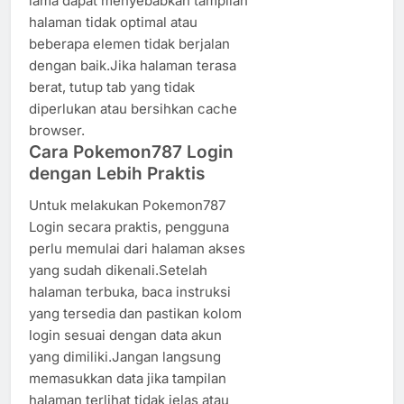
lama dapat menyebabkan tampilan
halaman tidak optimal atau
beberapa elemen tidak berjalan
dengan baik.Jika halaman terasa
berat, tutup tab yang tidak
diperlukan atau bersihkan cache
browser.
Cara Pokemon787 Login
dengan Lebih Praktis
Untuk melakukan Pokemon787
Login secara praktis, pengguna
perlu memulai dari halaman akses
yang sudah dikenali.Setelah
halaman terbuka, baca instruksi
yang tersedia dan pastikan kolom
login sesuai dengan data akun
yang dimiliki.Jangan langsung
memasukkan data jika tampilan
halaman terlihat tidak jelas atau