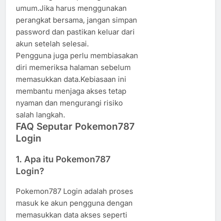
umum.Jika harus menggunakan
perangkat bersama, jangan simpan
password dan pastikan keluar dari
akun setelah selesai.
Pengguna juga perlu membiasakan
diri memeriksa halaman sebelum
memasukkan data.Kebiasaan ini
membantu menjaga akses tetap
nyaman dan mengurangi risiko
salah langkah.
FAQ Seputar Pokemon787
Login
1. Apa itu Pokemon787
Login?
Pokemon787 Login adalah proses
masuk ke akun pengguna dengan
memasukkan data akses seperti