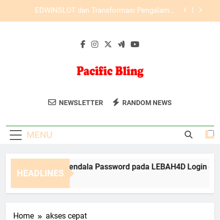
Skip
LEBAH4D dan Transformasi Pengalaman
to
Pengguna di Era Digital
content
KAYA787 dan Transformasi Pengalaman
Pengguna di Era Digital
Cara Mengatasi Kendala Password pada
LEBAH4D Login dengan Aman
EDWINSLOT dan Transformasi Pengalaman
Pengguna di Era Digital
Pacific Bling
Perhiasan Mewah Dan Aksesori Elegan
LEBAH4D dan Transformasi Pengalaman
NEWSLETTER
RANDOM NEWS
Pengguna di Era Digital
Untuk Penampilan Glamor Dari Pacific
KAYA787 dan Transformasi Pengalaman
Bling. Koleksi Eksklusif Untuk Anda.
Pengguna di Era Digital
MENU
ra Mengatasi Kendala Password pada LEBAH4D Login denga
HEADLINES
Weeks Ago
Home
akses cepat