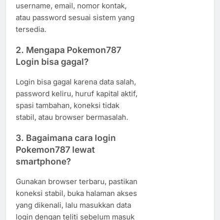
username, email, nomor kontak,
atau password sesuai sistem yang
tersedia.
2. Mengapa Pokemon787
Login bisa gagal?
Login bisa gagal karena data salah,
password keliru, huruf kapital aktif,
spasi tambahan, koneksi tidak
stabil, atau browser bermasalah.
3. Bagaimana cara login
Pokemon787 lewat
smartphone?
Gunakan browser terbaru, pastikan
koneksi stabil, buka halaman akses
yang dikenali, lalu masukkan data
login dengan teliti sebelum masuk