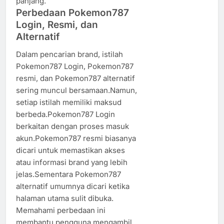
panjang.
Perbedaan Pokemon787
Login, Resmi, dan
Alternatif
Dalam pencarian brand, istilah
Pokemon787 Login, Pokemon787
resmi, dan Pokemon787 alternatif
sering muncul bersamaan.Namun,
setiap istilah memiliki maksud
berbeda.Pokemon787 Login
berkaitan dengan proses masuk
akun.Pokemon787 resmi biasanya
dicari untuk memastikan akses
atau informasi brand yang lebih
jelas.Sementara Pokemon787
alternatif umumnya dicari ketika
halaman utama sulit dibuka.
Memahami perbedaan ini
membantu pengguna mengambil