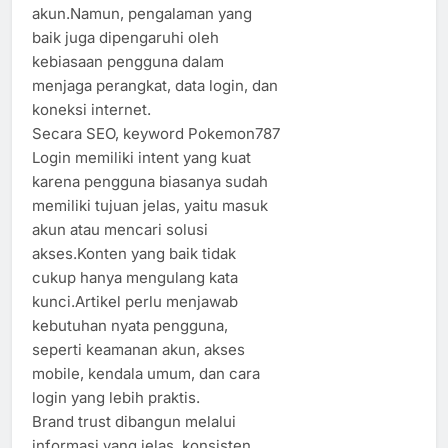
akun.Namun, pengalaman yang
baik juga dipengaruhi oleh
kebiasaan pengguna dalam
menjaga perangkat, data login, dan
koneksi internet.
Secara SEO, keyword Pokemon787
Login memiliki intent yang kuat
karena pengguna biasanya sudah
memiliki tujuan jelas, yaitu masuk
akun atau mencari solusi
akses.Konten yang baik tidak
cukup hanya mengulang kata
kunci.Artikel perlu menjawab
kebutuhan nyata pengguna,
seperti keamanan akun, akses
mobile, kendala umum, dan cara
login yang lebih praktis.
Brand trust dibangun melalui
informasi yang jelas, konsisten,