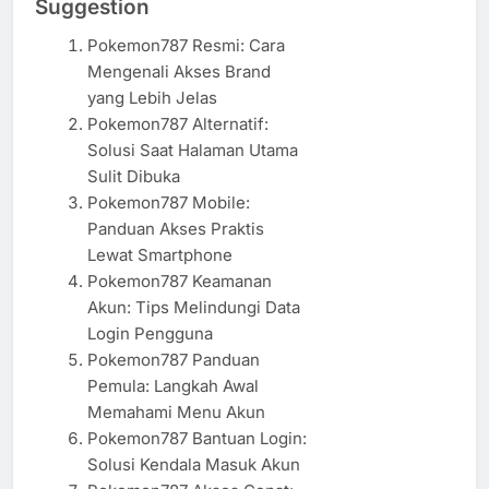
Suggestion
Pokemon787 Resmi: Cara
Mengenali Akses Brand
yang Lebih Jelas
Pokemon787 Alternatif:
Solusi Saat Halaman Utama
Sulit Dibuka
Pokemon787 Mobile:
Panduan Akses Praktis
Lewat Smartphone
Pokemon787 Keamanan
Akun: Tips Melindungi Data
Login Pengguna
Pokemon787 Panduan
Pemula: Langkah Awal
Memahami Menu Akun
Pokemon787 Bantuan Login:
Solusi Kendala Masuk Akun