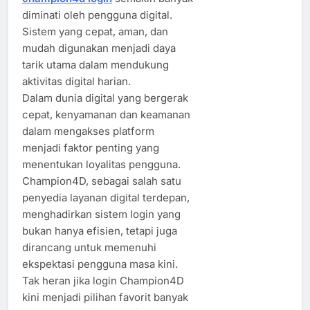
diminati oleh pengguna digital.
Sistem yang cepat, aman, dan
mudah digunakan menjadi daya
tarik utama dalam mendukung
aktivitas digital harian.
Dalam dunia digital yang bergerak
cepat, kenyamanan dan keamanan
dalam mengakses platform
menjadi faktor penting yang
menentukan loyalitas pengguna.
Champion4D, sebagai salah satu
penyedia layanan digital terdepan,
menghadirkan sistem login yang
bukan hanya efisien, tetapi juga
dirancang untuk memenuhi
ekspektasi pengguna masa kini.
Tak heran jika login Champion4D
kini menjadi pilihan favorit banyak