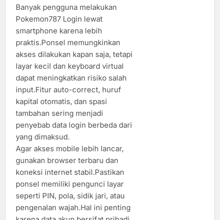
Banyak pengguna melakukan
Pokemon787 Login lewat
smartphone karena lebih
praktis.Ponsel memungkinkan
akses dilakukan kapan saja, tetapi
layar kecil dan keyboard virtual
dapat meningkatkan risiko salah
input.Fitur auto-correct, huruf
kapital otomatis, dan spasi
tambahan sering menjadi
penyebab data login berbeda dari
yang dimaksud.
Agar akses mobile lebih lancar,
gunakan browser terbaru dan
koneksi internet stabil.Pastikan
ponsel memiliki pengunci layar
seperti PIN, pola, sidik jari, atau
pengenalan wajah.Hal ini penting
karena data akun bersifat pribadi.