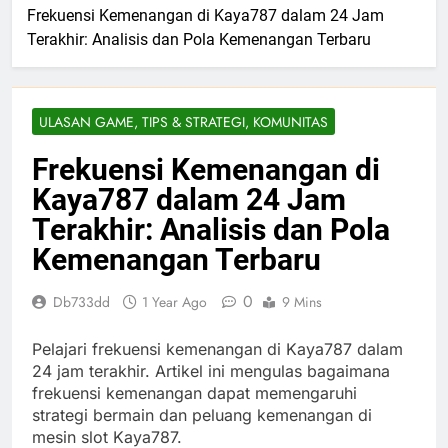
Frekuensi Kemenangan di Kaya787 dalam 24 Jam
Terakhir: Analisis dan Pola Kemenangan Terbaru
ULASAN GAME, TIPS & STRATEGI, KOMUNITAS
Frekuensi Kemenangan di
Kaya787 dalam 24 Jam
Terakhir: Analisis dan Pola
Kemenangan Terbaru
0
Db733dd
1 Year Ago
9 Mins
Pelajari frekuensi kemenangan di Kaya787 dalam
24 jam terakhir. Artikel ini mengulas bagaimana
frekuensi kemenangan dapat memengaruhi
strategi bermain dan peluang kemenangan di
mesin slot Kaya787.