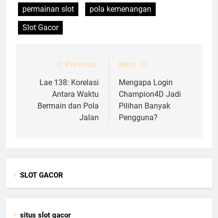
permainan slot
pola kemenangan
Slot Gacor
Previous:
Next:
Post
navigation
Lae 138: Korelasi
Mengapa Login
Antara Waktu
Champion4D Jadi
Bermain dan Pola
Pilihan Banyak
Jalan
Pengguna?
SLOT GACOR
situs slot gacor