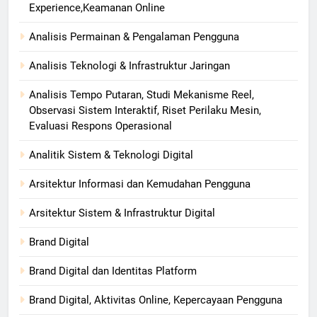
Experience,Keamanan Online
Analisis Permainan & Pengalaman Pengguna
Analisis Teknologi & Infrastruktur Jaringan
Analisis Tempo Putaran, Studi Mekanisme Reel,
Observasi Sistem Interaktif, Riset Perilaku Mesin,
Evaluasi Respons Operasional
Analitik Sistem & Teknologi Digital
Arsitektur Informasi dan Kemudahan Pengguna
Arsitektur Sistem & Infrastruktur Digital
Brand Digital
Brand Digital dan Identitas Platform
Brand Digital, Aktivitas Online, Kepercayaan Pengguna