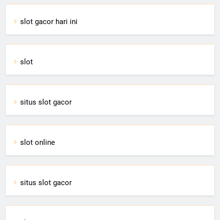
slot gacor hari ini
slot
situs slot gacor
slot online
situs slot gacor