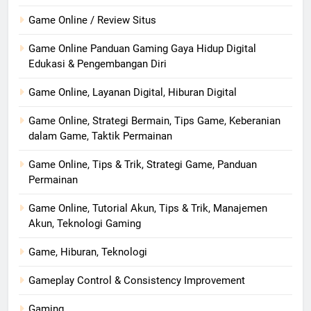
Game Online / Review Situs
Game Online Panduan Gaming Gaya Hidup Digital
Edukasi & Pengembangan Diri
Game Online, Layanan Digital, Hiburan Digital
Game Online, Strategi Bermain, Tips Game, Keberanian
dalam Game, Taktik Permainan
Game Online, Tips & Trik, Strategi Game, Panduan
Permainan
Game Online, Tutorial Akun, Tips & Trik, Manajemen
Akun, Teknologi Gaming
Game, Hiburan, Teknologi
Gameplay Control & Consistency Improvement
Gaming