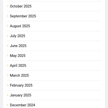
October 2025
September 2025
August 2025
July 2025
June 2025
May 2025
April 2025
March 2025
February 2025
January 2025
December 2024