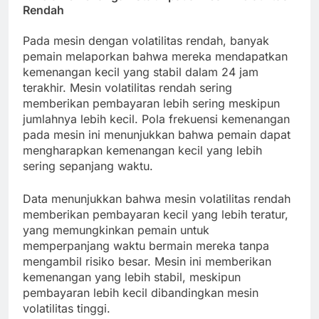
Rendah
Pada mesin dengan volatilitas rendah, banyak
pemain melaporkan bahwa mereka mendapatkan
kemenangan kecil yang stabil dalam 24 jam
terakhir. Mesin volatilitas rendah sering
memberikan pembayaran lebih sering meskipun
jumlahnya lebih kecil. Pola frekuensi kemenangan
pada mesin ini menunjukkan bahwa pemain dapat
mengharapkan kemenangan kecil yang lebih
sering sepanjang waktu.
Data menunjukkan bahwa mesin volatilitas rendah
memberikan pembayaran kecil yang lebih teratur,
yang memungkinkan pemain untuk
memperpanjang waktu bermain mereka tanpa
mengambil risiko besar. Mesin ini memberikan
kemenangan yang lebih stabil, meskipun
pembayaran lebih kecil dibandingkan mesin
volatilitas tinggi.