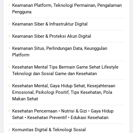
Keamanan Platform, Teknologi Permainan, Pengalaman
Pengguna
Keamanan Siber & Infrastruktur Digital
Keamanan Siber & Proteksi Akun Digital
Keamanan Situs, Perlindungan Data, Keunggulan
Platform
Kesehatan Mental Tips Bermain Game Sehat Lifestyle
Teknologi dan Sosial Game dan Kesehatan
Kesehatan Mental, Gaya Hidup Sehat, Kesejahteraan
Emosional, Psikologi Positif, Tips Kesehatan, Pola
Makan Sehat
Kesehatan Pencernaan • Nutrisi & Gizi • Gaya Hidup
Sehat • Kesehatan Preventif • Edukasi Kesehatan
Komunitas Digital & Teknologi Sosial