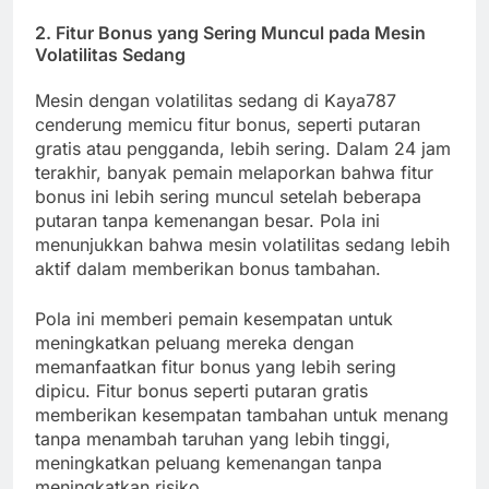
2.
Fitur Bonus yang Sering Muncul pada Mesin
Volatilitas Sedang
Mesin dengan volatilitas sedang di Kaya787
cenderung memicu fitur bonus, seperti putaran
gratis atau pengganda, lebih sering. Dalam 24 jam
terakhir, banyak pemain melaporkan bahwa fitur
bonus ini lebih sering muncul setelah beberapa
putaran tanpa kemenangan besar. Pola ini
menunjukkan bahwa mesin volatilitas sedang lebih
aktif dalam memberikan bonus tambahan.
Pola ini memberi pemain kesempatan untuk
meningkatkan peluang mereka dengan
memanfaatkan fitur bonus yang lebih sering
dipicu. Fitur bonus seperti putaran gratis
memberikan kesempatan tambahan untuk menang
tanpa menambah taruhan yang lebih tinggi,
meningkatkan peluang kemenangan tanpa
meningkatkan risiko.