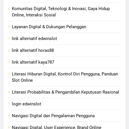
Komunitas Digital, Teknologi & Inovasi, Gaya Hidup
Online, Interaksi Sosial
Layanan Digital & Dukungan Pelanggan
link alternatif edwinslot
link alternatif horas88
link alternatif kaya787
Literasi Hiburan Digital, Kontrol Diri Pengguna, Panduan
Slot Online
Literasi Probabilitas & Pengambilan Keputusan Rasional
login edwinslot
Navigasi Digital dan Pengalaman Pengguna
Navigasi Digital, User Experience, Brand Online