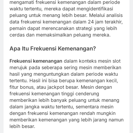
mengamati frekuensi kemenangan dalam periode
waktu tertentu, mereka dapat mengidentifikasi
peluang untuk menang lebih besar. Melalui analisis
data frekuensi kemenangan dalam 24 jam terakhir,
pemain dapat merencanakan strategi yang lebih
cerdas dan memaksimalkan peluang mereka.
Apa Itu Frekuensi Kemenangan?
Frekuensi kemenangan
dalam konteks mesin slot
merujuk pada seberapa sering mesin memberikan
hasil yang menguntungkan dalam periode waktu
tertentu. Hasil ini bisa berupa kemenangan kecil,
fitur bonus, atau jackpot besar. Mesin dengan
frekuensi kemenangan tinggi cenderung
memberikan lebih banyak peluang untuk menang
dalam jangka waktu tertentu, sementara mesin
dengan frekuensi kemenangan rendah mungkin
memberikan kemenangan yang lebih jarang namun
lebih besar.