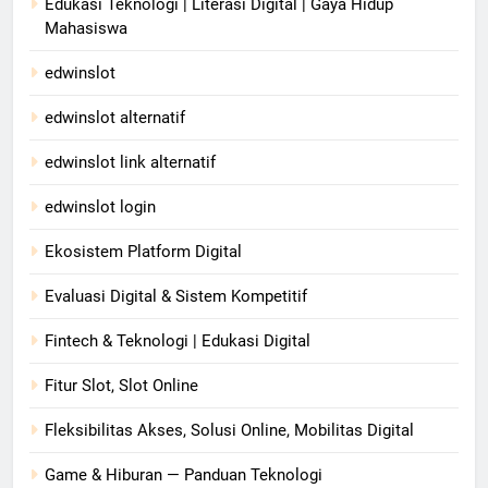
Edukasi Teknologi | Literasi Digital | Gaya Hidup
Mahasiswa
edwinslot
edwinslot alternatif
edwinslot link alternatif
edwinslot login
Ekosistem Platform Digital
Evaluasi Digital & Sistem Kompetitif
Fintech & Teknologi | Edukasi Digital
Fitur Slot, Slot Online
Fleksibilitas Akses, Solusi Online, Mobilitas Digital
Game & Hiburan — Panduan Teknologi