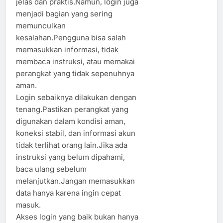
jelas dan praktis.Namun, login juga
menjadi bagian yang sering
memunculkan
kesalahan.Pengguna bisa salah
memasukkan informasi, tidak
membaca instruksi, atau memakai
perangkat yang tidak sepenuhnya
aman.
Login sebaiknya dilakukan dengan
tenang.Pastikan perangkat yang
digunakan dalam kondisi aman,
koneksi stabil, dan informasi akun
tidak terlihat orang lain.Jika ada
instruksi yang belum dipahami,
baca ulang sebelum
melanjutkan.Jangan memasukkan
data hanya karena ingin cepat
masuk.
Akses login yang baik bukan hanya