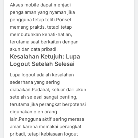
Akses mobile dapat menjadi
pengalaman yang nyaman jika
pengguna tetap teliti.Ponsel
memang praktis, tetapi tetap
membutuhkan kehati-hatian,
terutama saat berkaitan dengan
akun dan data pribadi.
Kesalahan Ketujuh: Lupa
Logout Setelah Selesai
Lupa logout adalah kesalahan
sederhana yang sering
diabaikan.Padahal, keluar dari akun
setelah selesai sangat penting,
terutama jika perangkat berpotensi
digunakan oleh orang
lain.Pengguna aktif sering merasa
aman karena memakai perangkat
pribadi, tetapi kebiasaan logout