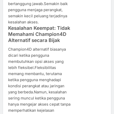
bertanggung jawab.Semakin baik
pengguna menjaga perangkat,
semakin kecil peluang terjadinya
kesalahan akses.
Kesalahan Keempat: Tidak
Memahami Champion4D
Alternatif secara Bijak
Champion4D alternatif biasanya
dicari ketika pengguna
membutuhkan opsi akses yang
lebih fleksibel.Fleksibilitas
memang membantu, terutama
ketika pengguna menghadapi
kondisi perangkat atau jaringan
yang berbeda.Namun, kesalahan
sering muncul ketika pengguna
hanya mengejar akses cepat tanpa
memperhatikan kejelasan