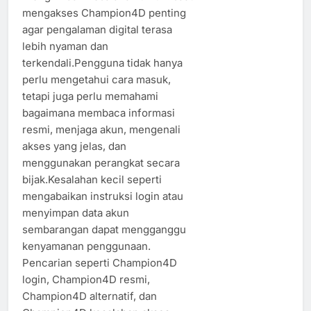
mengakses Champion4D penting
agar pengalaman digital terasa
lebih nyaman dan
terkendali.Pengguna tidak hanya
perlu mengetahui cara masuk,
tetapi juga perlu memahami
bagaimana membaca informasi
resmi, menjaga akun, mengenali
akses yang jelas, dan
menggunakan perangkat secara
bijak.Kesalahan kecil seperti
mengabaikan instruksi login atau
menyimpan data akun
sembarangan dapat mengganggu
kenyamanan penggunaan.
Pencarian seperti Champion4D
login, Champion4D resmi,
Champion4D alternatif, dan