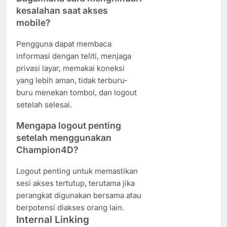
kesalahan saat akses
mobile?
Pengguna dapat membaca
informasi dengan teliti, menjaga
privasi layar, memakai koneksi
yang lebih aman, tidak terburu-
buru menekan tombol, dan logout
setelah selesai.
Mengapa logout penting
setelah menggunakan
Champion4D?
Logout penting untuk memastikan
sesi akses tertutup, terutama jika
perangkat digunakan bersama atau
berpotensi diakses orang lain.
Internal Linking