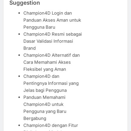
Suggestion
Champion4D Login dan
Panduan Akses Aman untuk
Pengguna Baru
Champion4D Resmi sebagai
Dasar Validasi Informasi
Brand
Champion4D Alternatif dan
Cara Memahami Akses
Fleksibel yang Aman
Champion4D dan
Pentingnya Informasi yang
Jelas bagi Pengguna
Panduan Memahami
Champion4D untuk
Pengguna yang Baru
Bergabung
Champion4D dengan Fitur