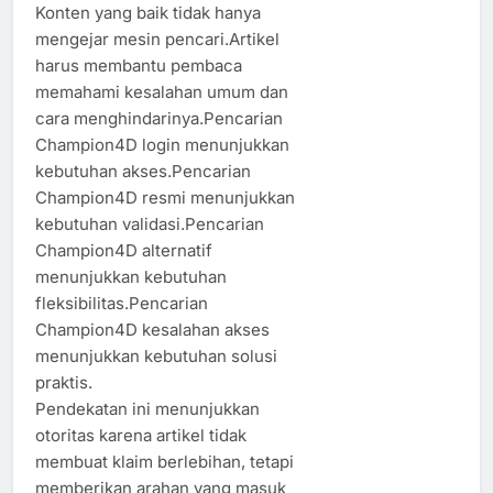
Konten yang baik tidak hanya
mengejar mesin pencari.Artikel
harus membantu pembaca
memahami kesalahan umum dan
cara menghindarinya.Pencarian
Champion4D login menunjukkan
kebutuhan akses.Pencarian
Champion4D resmi menunjukkan
kebutuhan validasi.Pencarian
Champion4D alternatif
menunjukkan kebutuhan
fleksibilitas.Pencarian
Champion4D kesalahan akses
menunjukkan kebutuhan solusi
praktis.
Pendekatan ini menunjukkan
otoritas karena artikel tidak
membuat klaim berlebihan, tetapi
memberikan arahan yang masuk