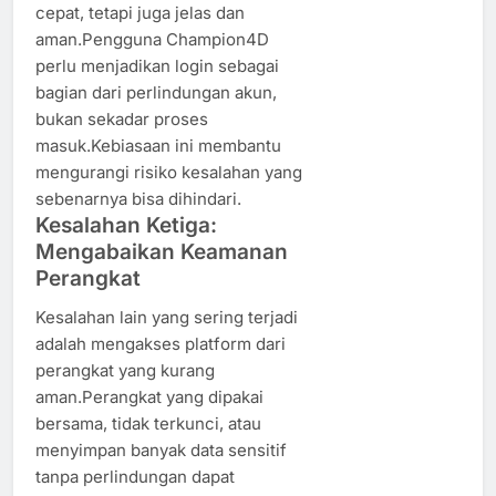
cepat, tetapi juga jelas dan
aman.Pengguna Champion4D
perlu menjadikan login sebagai
bagian dari perlindungan akun,
bukan sekadar proses
masuk.Kebiasaan ini membantu
mengurangi risiko kesalahan yang
sebenarnya bisa dihindari.
Kesalahan Ketiga:
Mengabaikan Keamanan
Perangkat
Kesalahan lain yang sering terjadi
adalah mengakses platform dari
perangkat yang kurang
aman.Perangkat yang dipakai
bersama, tidak terkunci, atau
menyimpan banyak data sensitif
tanpa perlindungan dapat