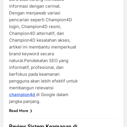
informasi dengan cermat.
Dengan menjawab variasi
pencarian seperti Champion4D
login, Champion4D resmi,
Champion4D alternatif, dan
Champion4D kesalahan akses,
artikel ini membantu memperkuat
brand keyword secara
natural.Pendekatan SEO yang
informatif, profesional, dan
berfokus pada keamanan
pengguna akan lebih efektif untuk
membangun relevansi
champion4d
di Google dalam
jangka panjang.
Read More
Review Sistem Keamanan di