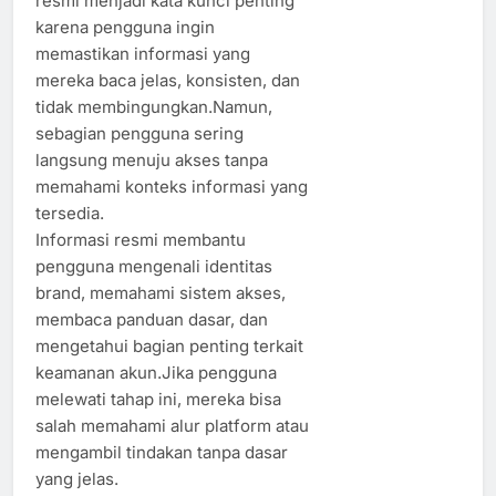
resmi menjadi kata kunci penting
karena pengguna ingin
memastikan informasi yang
mereka baca jelas, konsisten, dan
tidak membingungkan.Namun,
sebagian pengguna sering
langsung menuju akses tanpa
memahami konteks informasi yang
tersedia.
Informasi resmi membantu
pengguna mengenali identitas
brand, memahami sistem akses,
membaca panduan dasar, dan
mengetahui bagian penting terkait
keamanan akun.Jika pengguna
melewati tahap ini, mereka bisa
salah memahami alur platform atau
mengambil tindakan tanpa dasar
yang jelas.