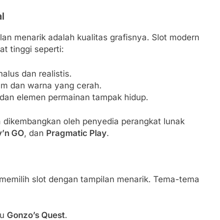
l
lan menarik adalah kualitas grafisnya. Slot modern
t tinggi seperti:
lus dan realistis.
am dan warna yang cerah.
dan elemen permainan tampak hidup.
nya dikembangkan oleh penyedia perangkat lunak
y’n GO
, dan
Pragmatic Play
.
 memilih slot dengan tampilan menarik. Tema-tema
au
Gonzo’s Quest
.