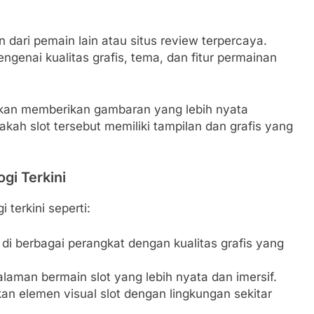
n dari pemain lain atau situs review terpercaya.
genai kualitas grafis, tema, dan fitur permainan
kan memberikan gambaran yang lebih nyata
ah slot tersebut memiliki tampilan dan grafis yang
gi Terkini
terkini seperti:
i berbagai perangkat dengan kualitas grafis yang
man bermain slot yang lebih nyata dan imersif.
 elemen visual slot dengan lingkungan sekitar