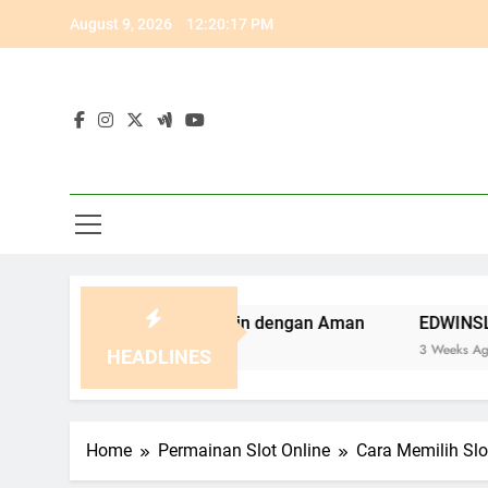
Skip
August 9, 2026
12:20:18 PM
to
content
Pac
Perhiasan 
pada LEBAH4D Login dengan Aman
EDWINSLOT dan Trans
3 Weeks Ago
HEADLINES
Home
Permainan Slot Online
Cara Memilih Sl