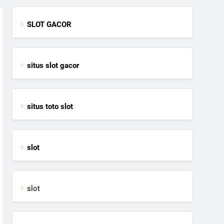
SLOT GACOR
situs slot gacor
situs toto slot
slot
slot