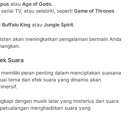
mpus
atau
Age of Gods
.
serial TV, atau selebriti, seperti
Game of Thrones
i
Buffalo King
atau
Jungle Spirit
.
sisten akan meningkatkan pengalaman bermain Anda
nangkan.
fek Suara
ga memiliki peran penting dalam menciptakan suasana
uai tema dan efek suara yang dinamis akan
mersif.
ngkapi dengan musik latar yang misterius dan suara
 petualangan menghadirkan suara yang