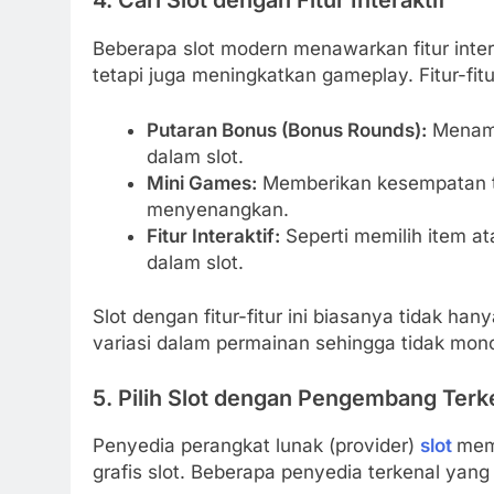
4. Cari Slot dengan Fitur Interaktif
Beberapa slot modern menawarkan fitur inte
tetapi juga meningkatkan gameplay. Fitur-fitur
Putaran Bonus (Bonus Rounds):
Menamp
dalam slot.
Mini Games:
Memberikan kesempatan 
menyenangkan.
Fitur Interaktif:
Seperti memilih item at
dalam slot.
Slot dengan fitur-fitur ini biasanya tidak h
variasi dalam permainan sehingga tidak mon
5. Pilih Slot dengan Pengembang Ter
Penyedia perangkat lunak (provider)
slot
mem
grafis slot. Beberapa penyedia terkenal yang 