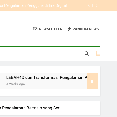
 Pengalaman Pengguna di Era Digital
i Pengalaman Pengguna di Era Digital
i Pengalaman Pengguna di Era Digital
NEWSLETTER
RANDOM NEWS
ord pada LEBAH4D Login dengan Aman
ic Bling. Koleksi Eksklusif Untuk Anda.
 Pengalaman Pengguna di Era Digital
i Pengalaman Pengguna di Era Digital
i Pengalaman Pengguna di Era Digital
dan Transformasi Pengalaman Pengguna di Era Digital
o
uk Pengalaman Bermain yang Seru