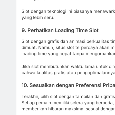
Slot dengan teknologi ini biasanya menawar
yang lebih seru.
9. Perhatikan Loading Time Slot
Slot dengan grafis dan animasi berkualitas 
dimuat. Namun, situs slot terpercaya akan 
loading time yang cepat tanpa mengorbankan 
Jika slot membutuhkan waktu lama untuk dimu
bahwa kualitas grafis atau pengoptimalannya
10. Sesuaikan dengan Preferensi Prib
Terakhir, pilih slot dengan tampilan dan graf
Setiap pemain memiliki selera yang berbeda
memberikan hiburan maksimal sesuai dengan