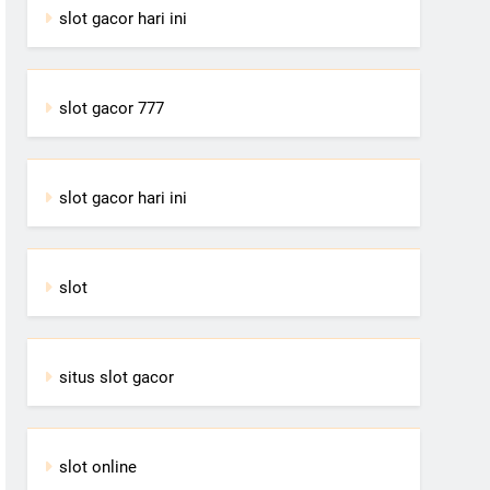
slot gacor hari ini
slot gacor 777
slot gacor hari ini
slot
situs slot gacor
slot online