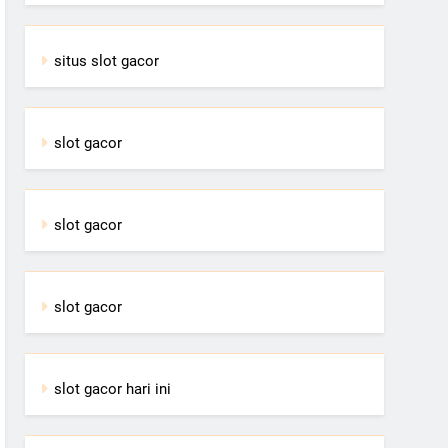
situs slot gacor
slot gacor
slot gacor
slot gacor
slot gacor hari ini