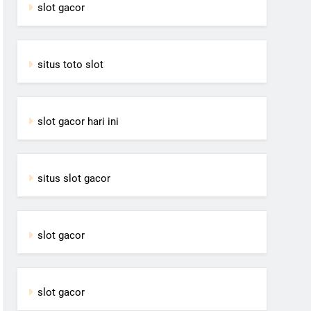
slot gacor
situs toto slot
slot gacor hari ini
situs slot gacor
slot gacor
slot gacor