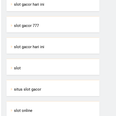
slot gacor hari ini
slot gacor 777
slot gacor hari ini
slot
situs slot gacor
slot online