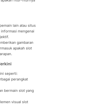
 apakah fitur-fiturnya
pemain lain atau situs
n informasi mengenai
ektif.
emberikan gambaran
rmasuk apakah slot
harapan.
erkini
i seperti:
rbagai perangkat
 bermain slot yang
men visual slot