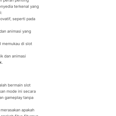
 peran penting
penyedia terkenal yang
i:
ovatif, seperti pada
dan animasi yang
l memukau di slot
k dan animasi
k
.
lah bermain slot
an mode ini secara
 dan gameplay tanpa
 merasakan apakah