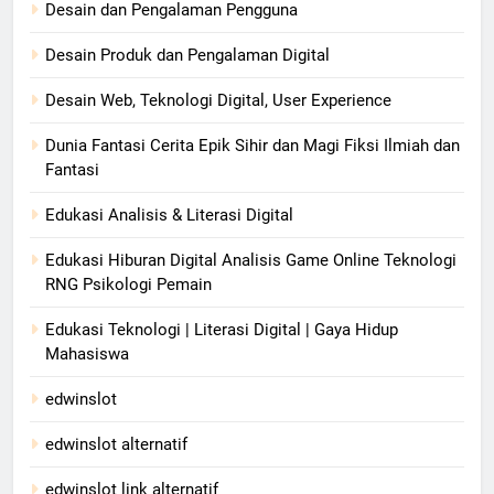
Desain dan Pengalaman Pengguna
Desain Produk dan Pengalaman Digital
Desain Web, Teknologi Digital, User Experience
Dunia Fantasi Cerita Epik Sihir dan Magi Fiksi Ilmiah dan
Fantasi
Edukasi Analisis & Literasi Digital
Edukasi Hiburan Digital Analisis Game Online Teknologi
RNG Psikologi Pemain
Edukasi Teknologi | Literasi Digital | Gaya Hidup
Mahasiswa
edwinslot
edwinslot alternatif
edwinslot link alternatif