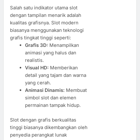
Salah satu indikator utama slot
dengan tampilan menarik adalah
kualitas grafisnya. Slot modern
biasanya menggunakan teknologi
grafis tingkat tinggi seperti:
Grafis 3D:
Menampilkan
animasi yang halus dan
realistis.
Visual HD:
Memberikan
detail yang tajam dan warna
yang cerah.
Animasi Dinamis:
Membuat
simbol slot dan elemen
permainan tampak hidup.
Slot dengan grafis berkualitas
tinggi biasanya dikembangkan oleh
penyedia perangkat lunak