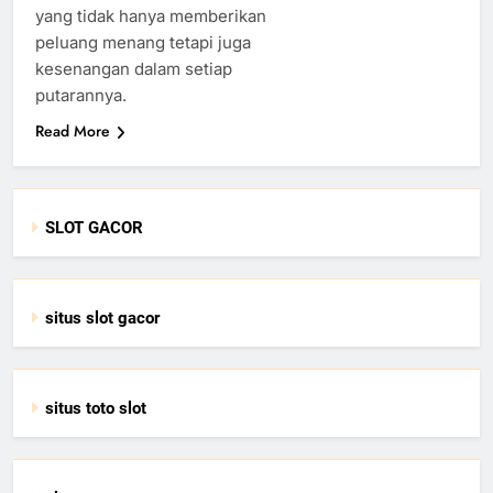
yang tidak hanya memberikan
peluang menang tetapi juga
kesenangan dalam setiap
putarannya.
Read More
SLOT GACOR
situs slot gacor
situs toto slot