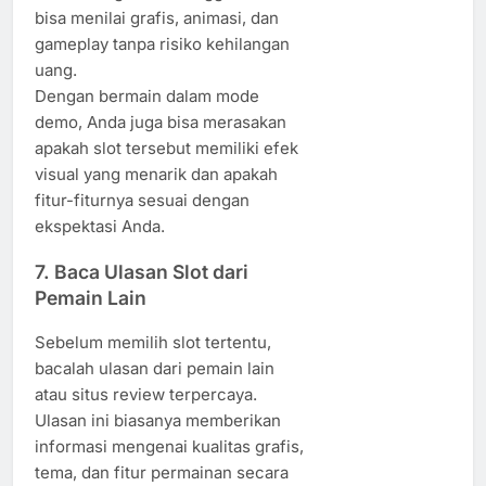
bisa menilai grafis, animasi, dan
gameplay tanpa risiko kehilangan
uang.
Dengan bermain dalam mode
demo, Anda juga bisa merasakan
apakah slot tersebut memiliki efek
visual yang menarik dan apakah
fitur-fiturnya sesuai dengan
ekspektasi Anda.
7. Baca Ulasan Slot dari
Pemain Lain
Sebelum memilih slot tertentu,
bacalah ulasan dari pemain lain
atau situs review terpercaya.
Ulasan ini biasanya memberikan
informasi mengenai kualitas grafis,
tema, dan fitur permainan secara