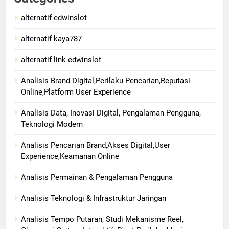
alternatif edwinslot
alternatif kaya787
alternatif link edwinslot
Analisis Brand Digital,Perilaku Pencarian,Reputasi
Online,Platform User Experience
Analisis Data, Inovasi Digital, Pengalaman Pengguna,
Teknologi Modern
Analisis Pencarian Brand,Akses Digital,User
Experience,Keamanan Online
Analisis Permainan & Pengalaman Pengguna
Analisis Teknologi & Infrastruktur Jaringan
Analisis Tempo Putaran, Studi Mekanisme Reel,