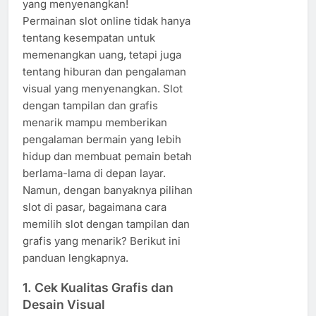
yang menyenangkan!
Permainan slot online tidak hanya
tentang kesempatan untuk
memenangkan uang, tetapi juga
tentang hiburan dan pengalaman
visual yang menyenangkan. Slot
dengan tampilan dan grafis
menarik mampu memberikan
pengalaman bermain yang lebih
hidup dan membuat pemain betah
berlama-lama di depan layar.
Namun, dengan banyaknya pilihan
slot di pasar, bagaimana cara
memilih slot dengan tampilan dan
grafis yang menarik? Berikut ini
panduan lengkapnya.
1. Cek Kualitas Grafis dan
Desain Visual