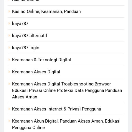
Kasino Online, Keamanan, Panduan
kaya787
kaya787 alternatif
kaya787 login
Keamanan & Teknologi Digital
Keamanan Akses Digital
Keamanan Akses Digital Troubleshooting Browser
Edukasi Privasi Online Proteksi Data Pengguna Panduan
Akses Aman
Keamanan Akses Internet & Privasi Pengguna
Keamanan Akun Digital, Panduan Akses Aman, Edukasi
Pengguna Online