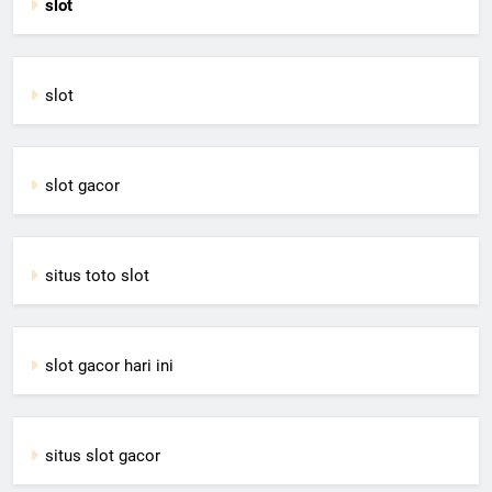
slot
slot
slot gacor
situs toto slot
slot gacor hari ini
situs slot gacor