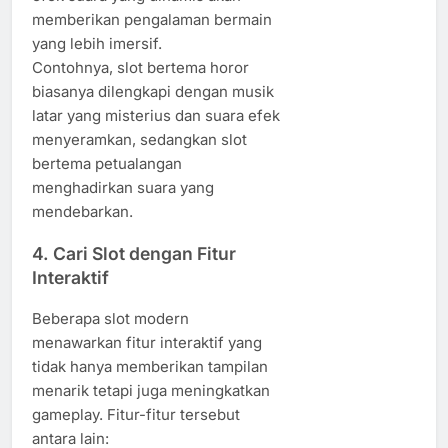
memberikan pengalaman bermain
yang lebih imersif.
Contohnya, slot bertema horor
biasanya dilengkapi dengan musik
latar yang misterius dan suara efek
menyeramkan, sedangkan slot
bertema petualangan
menghadirkan suara yang
mendebarkan.
4. Cari Slot dengan Fitur
Interaktif
Beberapa slot modern
menawarkan fitur interaktif yang
tidak hanya memberikan tampilan
menarik tetapi juga meningkatkan
gameplay. Fitur-fitur tersebut
antara lain: