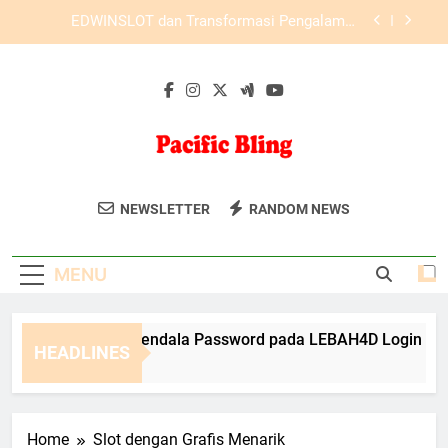
Skip
LEBAH4D dan Transformasi Pengalaman
to
Pengguna di Era Digital
content
KAYA787 dan Transformasi Pengalaman
Pengguna di Era Digital
Cara Mengatasi Kendala Password pada
LEBAH4D Login dengan Aman
EDWINSLOT dan Transformasi Pengalaman
Pengguna di Era Digital
Pacific Bling
Perhiasan Mewah Dan Aksesori Elegan
LEBAH4D dan Transformasi Pengalaman
NEWSLETTER
RANDOM NEWS
Pengguna di Era Digital
Untuk Penampilan Glamor Dari Pacific
KAYA787 dan Transformasi Pengalaman
Bling. Koleksi Eksklusif Untuk Anda.
Pengguna di Era Digital
MENU
ara Mengatasi Kendala Password pada LEBAH4D Login deng
HEADLINES
Weeks Ago
Home
Slot dengan Grafis Menarik