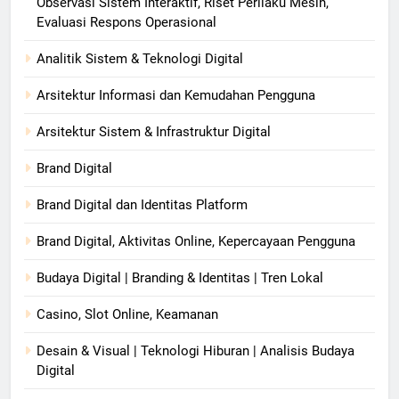
Observasi Sistem Interaktif, Riset Perilaku Mesin,
Evaluasi Respons Operasional
Analitik Sistem & Teknologi Digital
Arsitektur Informasi dan Kemudahan Pengguna
Arsitektur Sistem & Infrastruktur Digital
Brand Digital
Brand Digital dan Identitas Platform
Brand Digital, Aktivitas Online, Kepercayaan Pengguna
Budaya Digital | Branding & Identitas | Tren Lokal
Casino, Slot Online, Keamanan
Desain & Visual | Teknologi Hiburan | Analisis Budaya
Digital