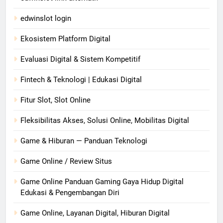
edwinslot login
Ekosistem Platform Digital
Evaluasi Digital & Sistem Kompetitif
Fintech & Teknologi | Edukasi Digital
Fitur Slot, Slot Online
Fleksibilitas Akses, Solusi Online, Mobilitas Digital
Game & Hiburan — Panduan Teknologi
Game Online / Review Situs
Game Online Panduan Gaming Gaya Hidup Digital
Edukasi & Pengembangan Diri
Game Online, Layanan Digital, Hiburan Digital