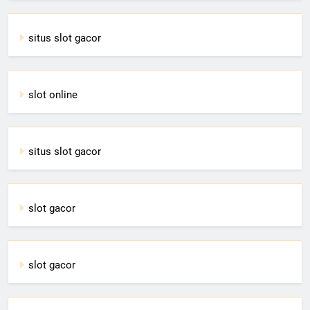
situs slot gacor
slot online
situs slot gacor
slot gacor
slot gacor