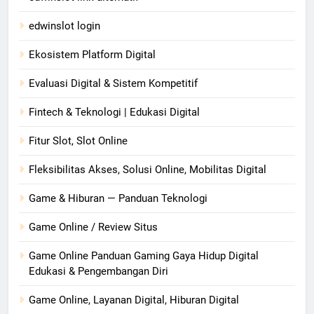
edwinslot login
Ekosistem Platform Digital
Evaluasi Digital & Sistem Kompetitif
Fintech & Teknologi | Edukasi Digital
Fitur Slot, Slot Online
Fleksibilitas Akses, Solusi Online, Mobilitas Digital
Game & Hiburan — Panduan Teknologi
Game Online / Review Situs
Game Online Panduan Gaming Gaya Hidup Digital
Edukasi & Pengembangan Diri
Game Online, Layanan Digital, Hiburan Digital