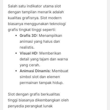
Salah satu indikator utama slot
dengan tampilan menarik adalah
kualitas grafisnya. Slot modern
biasanya menggunakan teknologi
grafis tingkat tinggi seperti:
Grafis 3D:
Menampilkan
animasi yang halus dan
realistis.
Visual HD:
Memberikan
detail yang tajam dan warna
yang cerah.
Animasi Dinamis:
Membuat
simbol slot dan elemen
permainan tampak hidup.
Slot dengan grafis berkualitas
tinggi biasanya dikembangkan oleh
penyedia perangkat lunak