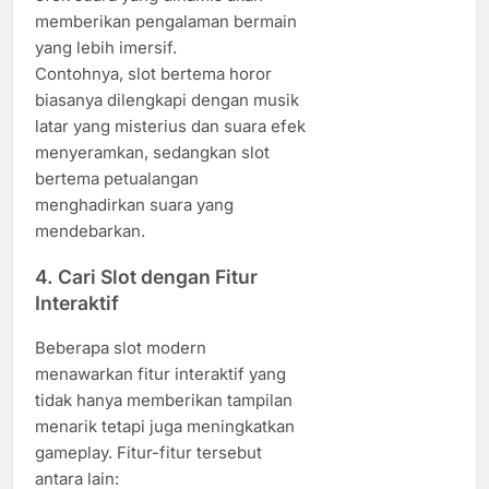
memberikan pengalaman bermain
yang lebih imersif.
Contohnya, slot bertema horor
biasanya dilengkapi dengan musik
latar yang misterius dan suara efek
menyeramkan, sedangkan slot
bertema petualangan
menghadirkan suara yang
mendebarkan.
4. Cari Slot dengan Fitur
Interaktif
Beberapa slot modern
menawarkan fitur interaktif yang
tidak hanya memberikan tampilan
menarik tetapi juga meningkatkan
gameplay. Fitur-fitur tersebut
antara lain: