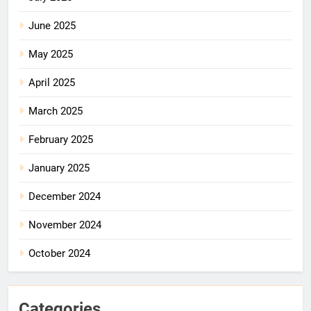
June 2025
May 2025
April 2025
March 2025
February 2025
January 2025
December 2024
November 2024
October 2024
Categories