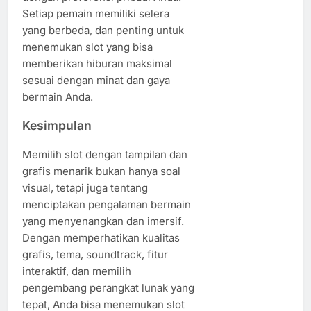
Setiap pemain memiliki selera
yang berbeda, dan penting untuk
menemukan slot yang bisa
memberikan hiburan maksimal
sesuai dengan minat dan gaya
bermain Anda.
Kesimpulan
Memilih slot dengan tampilan dan
grafis menarik bukan hanya soal
visual, tetapi juga tentang
menciptakan pengalaman bermain
yang menyenangkan dan imersif.
Dengan memperhatikan kualitas
grafis, tema, soundtrack, fitur
interaktif, dan memilih
pengembang perangkat lunak yang
tepat, Anda bisa menemukan slot