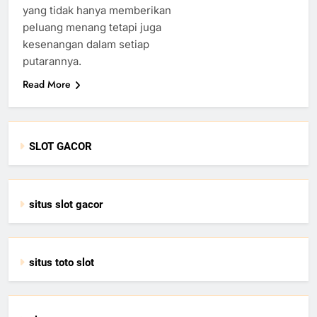
yang tidak hanya memberikan
peluang menang tetapi juga
kesenangan dalam setiap
putarannya.
Read More
SLOT GACOR
situs slot gacor
situs toto slot