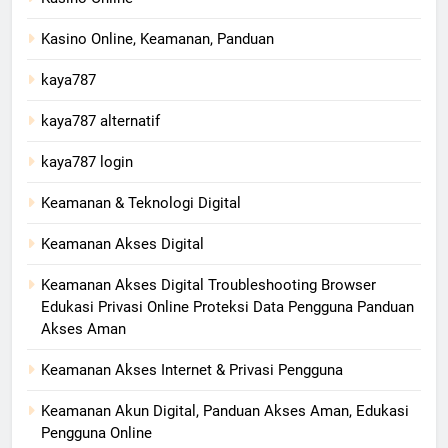
Kasino Online, Keamanan, Panduan
kaya787
kaya787 alternatif
kaya787 login
Keamanan & Teknologi Digital
Keamanan Akses Digital
Keamanan Akses Digital Troubleshooting Browser
Edukasi Privasi Online Proteksi Data Pengguna Panduan
Akses Aman
Keamanan Akses Internet & Privasi Pengguna
Keamanan Akun Digital, Panduan Akses Aman, Edukasi
Pengguna Online