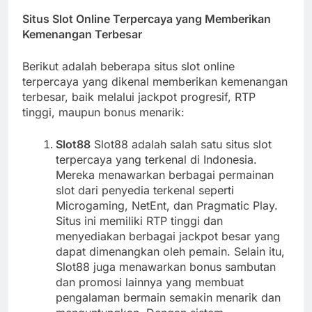
Situs Slot Online Terpercaya yang Memberikan
Kemenangan Terbesar
Berikut adalah beberapa situs slot online
terpercaya yang dikenal memberikan kemenangan
terbesar, baik melalui jackpot progresif, RTP
tinggi, maupun bonus menarik:
Slot88
Slot88 adalah salah satu situs slot
terpercaya yang terkenal di Indonesia.
Mereka menawarkan berbagai permainan
slot dari penyedia terkenal seperti
Microgaming, NetEnt, dan Pragmatic Play.
Situs ini memiliki RTP tinggi dan
menyediakan berbagai jackpot besar yang
dapat dimenangkan oleh pemain. Selain itu,
Slot88 juga menawarkan bonus sambutan
dan promosi lainnya yang membuat
pengalaman bermain semakin menarik dan