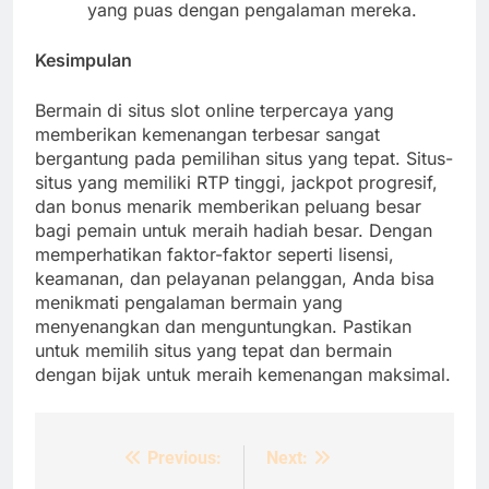
yang puas dengan pengalaman mereka.
Kesimpulan
Bermain di situs slot online terpercaya yang
memberikan kemenangan terbesar sangat
bergantung pada pemilihan situs yang tepat. Situs-
situs yang memiliki RTP tinggi, jackpot progresif,
dan bonus menarik memberikan peluang besar
bagi pemain untuk meraih hadiah besar. Dengan
memperhatikan faktor-faktor seperti lisensi,
keamanan, dan pelayanan pelanggan, Anda bisa
menikmati pengalaman bermain yang
menyenangkan dan menguntungkan. Pastikan
untuk memilih situs yang tepat dan bermain
dengan bijak untuk meraih kemenangan maksimal.
Previous:
Next:
Post