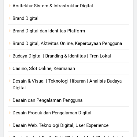
Arsitektur Sistem & Infrastruktur Digital
Brand Digital
Brand Digital dan Identitas Platform
Brand Digital, Aktivitas Online, Kepercayaan Pengguna
Budaya Digital | Branding & Identitas | Tren Lokal
Casino, Slot Online, Keamanan
Desain & Visual | Teknologi Hiburan | Analisis Budaya
Digital
Desain dan Pengalaman Pengguna
Desain Produk dan Pengalaman Digital
Desain Web, Teknologi Digital, User Experience