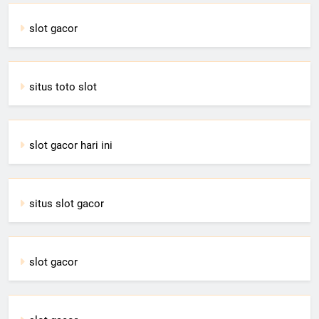
slot gacor
situs toto slot
slot gacor hari ini
situs slot gacor
slot gacor