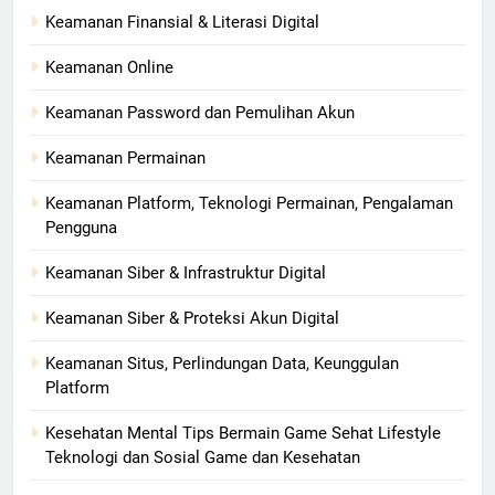
Keamanan Finansial & Literasi Digital
Keamanan Online
Keamanan Password dan Pemulihan Akun
Keamanan Permainan
Keamanan Platform, Teknologi Permainan, Pengalaman
Pengguna
Keamanan Siber & Infrastruktur Digital
Keamanan Siber & Proteksi Akun Digital
Keamanan Situs, Perlindungan Data, Keunggulan
Platform
Kesehatan Mental Tips Bermain Game Sehat Lifestyle
Teknologi dan Sosial Game dan Kesehatan