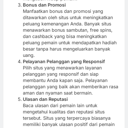
Bonus dan Promosi
Manfaatkan bonus dan promosi yang
ditawarkan oleh situs untuk meningkatkan
peluang kemenangan Anda. Banyak situs
menawarkan bonus sambutan, free spins,
dan cashback yang bisa meningkatkan
peluang pemain untuk mendapatkan hadiah
besar tanpa harus mengeluarkan banyak
uang.
Pelayanan Pelanggan yang Responsif
Pilih situs yang menawarkan layanan
pelanggan yang responsif dan siap
membantu Anda kapan saja. Pelayanan
pelanggan yang baik akan memberikan rasa
aman dan nyaman saat bermain.
Ulasan dan Reputasi
Baca ulasan dari pemain lain untuk
mengetahui kualitas dan reputasi situs
tersebut. Situs yang terpercaya biasanya
memiliki banyak ulasan positif dari pemain