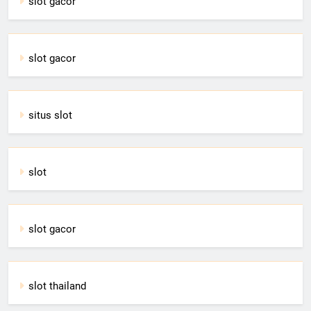
slot gacor
slot gacor
situs slot
slot
slot gacor
slot thailand