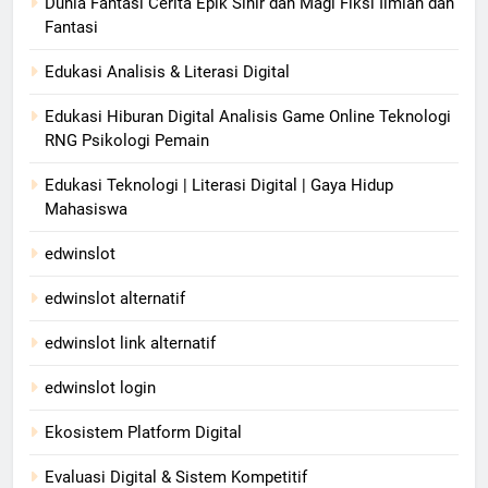
Dunia Fantasi Cerita Epik Sihir dan Magi Fiksi Ilmiah dan
Fantasi
Edukasi Analisis & Literasi Digital
Edukasi Hiburan Digital Analisis Game Online Teknologi
RNG Psikologi Pemain
Edukasi Teknologi | Literasi Digital | Gaya Hidup
Mahasiswa
edwinslot
edwinslot alternatif
edwinslot link alternatif
edwinslot login
Ekosistem Platform Digital
Evaluasi Digital & Sistem Kompetitif