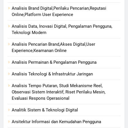
Analisis Brand Digital,Perilaku Pencarian,Reputasi
Online,Platform User Experience
Analisis Data, Inovasi Digital, Pengalaman Pengguna,
Teknologi Modern
Analisis Pencarian Brand,Akses Digital,User
Experience,Keamanan Online
Analisis Permainan & Pengalaman Pengguna
Analisis Teknologi & Infrastruktur Jaringan
Analisis Tempo Putaran, Studi Mekanisme Reel,
Observasi Sistem Interaktif, Riset Perilaku Mesin,
Evaluasi Respons Operasional
Analitik Sistem & Teknologi Digital
Arsitektur Informasi dan Kemudahan Pengguna