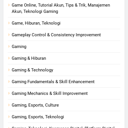
Game Online, Tutorial Akun, Tips & Trik, Manajemen
Akun, Teknologi Gaming
Game, Hiburan, Teknologi
Gameplay Control & Consistency Improvement
Gaming
Gaming & Hiburan
Gaming & Technology
Gaming Fundamentals & Skill Enhancement
Gaming Mechanics & Skill Improvement
Gaming, Esports, Culture
Gaming, Esports, Teknologi