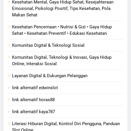
Kesehatan Mental, Gaya Hidup Sehat, Kesejahteraan
Emosional, Psikologi Positif, Tips Kesehatan, Pola
Makan Sehat
Kesehatan Pencernaan • Nutrisi & Gizi • Gaya Hidup
Sehat • Kesehatan Preventif • Edukasi Kesehatan
Komunitas Digital & Teknologi Sosial
Komunitas Digital, Teknologi & Inovasi, Gaya Hidup
Online, Interaksi Sosial
Layanan Digital & Dukungan Pelanggan
link alternatif edwinslot
link alternatif horas88
link alternatif kaya787
Literasi Hiburan Digital, Kontrol Diri Pengguna, Panduan
Slot Online