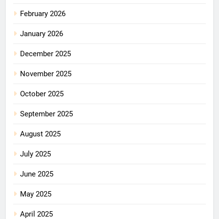
February 2026
January 2026
December 2025
November 2025
October 2025
September 2025
August 2025
July 2025
June 2025
May 2025
April 2025