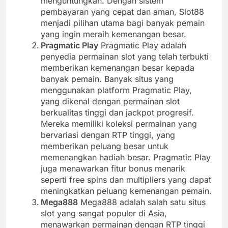
menguntungkan. Dengan sistem
pembayaran yang cepat dan aman, Slot88
menjadi pilihan utama bagi banyak pemain
yang ingin meraih kemenangan besar.
Pragmatic Play
Pragmatic Play adalah
penyedia permainan slot yang telah terbukti
memberikan kemenangan besar kepada
banyak pemain. Banyak situs yang
menggunakan platform Pragmatic Play,
yang dikenal dengan permainan slot
berkualitas tinggi dan jackpot progresif.
Mereka memiliki koleksi permainan yang
bervariasi dengan RTP tinggi, yang
memberikan peluang besar untuk
memenangkan hadiah besar. Pragmatic Play
juga menawarkan fitur bonus menarik
seperti free spins dan multipliers yang dapat
meningkatkan peluang kemenangan pemain.
Mega888
Mega888 adalah salah satu situs
slot yang sangat populer di Asia,
menawarkan permainan dengan RTP tinggi