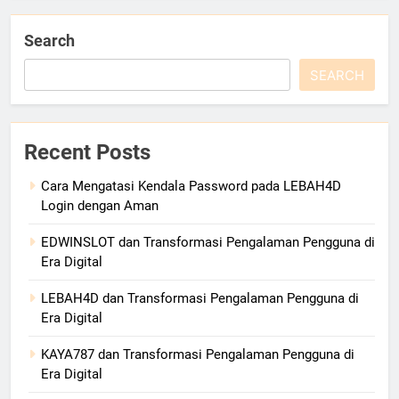
Search
SEARCH
Recent Posts
Cara Mengatasi Kendala Password pada LEBAH4D
Login dengan Aman
EDWINSLOT dan Transformasi Pengalaman Pengguna di
Era Digital
LEBAH4D dan Transformasi Pengalaman Pengguna di
Era Digital
KAYA787 dan Transformasi Pengalaman Pengguna di
Era Digital