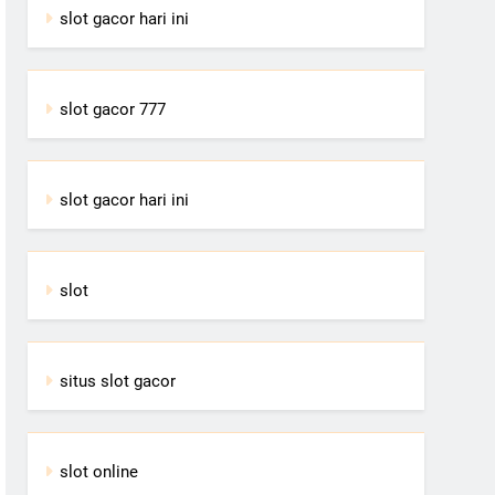
slot gacor hari ini
slot gacor 777
slot gacor hari ini
slot
situs slot gacor
slot online