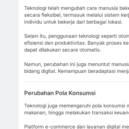
Teknologi telah mengubah cara manusia beker
secara fleksibel, termasuk melalui sistem ke
individu untuk bekerja dari berbagai lokasi.
Selain itu, penggunaan teknologi seperti ot
efisiensi dan produktivitas. Banyak proses k
dapat dilakukan secara otomatis.
Namun, perubahan ini juga menuntut manusia
bidang digital. Kemampuan beradaptasi menja
Perubahan Pola Konsumsi
Teknologi juga memengaruhi pola konsumsi m
makanan, hingga melakukan transaksi keuanga
Platform e-commerce dan layanan digital 