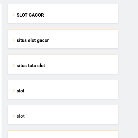
SLOT GACOR
situs slot gacor
situs toto slot
slot
slot