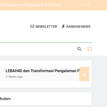
 Pengalaman Pengguna di Era Digital
i Pengalaman Pengguna di Era Digital
i Pengalaman Pengguna di Era Digital
NEWSLETTER
RANDOM NEWS
ord pada LEBAH4D Login dengan Aman
ic Bling. Koleksi Eksklusif Untuk Anda.
 Pengalaman Pengguna di Era Digital
i Pengalaman Pengguna di Era Digital
i Pengalaman Pengguna di Era Digital
 dan Transformasi Pengalaman Pengguna di Era Digital
go
 Modern