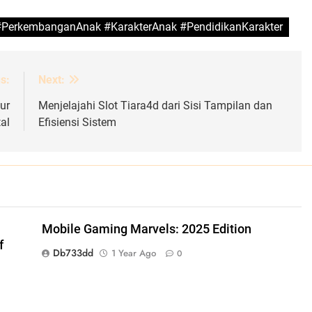
#PerkembanganAnak #KarakterAnak #PendidikanKarakter
s:
Next:
ur
Menjelajahi Slot Tiara4d dari Sisi Tampilan dan
tal
Efisiensi Sistem
Mobile Gaming Marvels: 2025 Edition
f
Db733dd
1 Year Ago
0