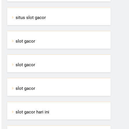
situs slot gacor
slot gacor
slot gacor
slot gacor
slot gacor hari ini