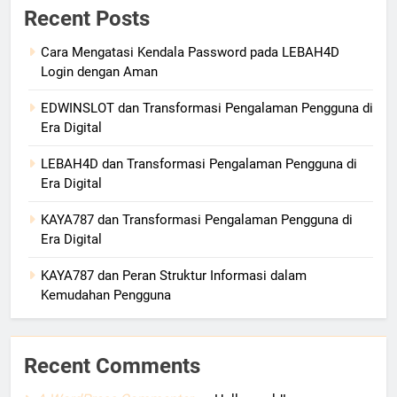
Recent Posts
Cara Mengatasi Kendala Password pada LEBAH4D
Login dengan Aman
EDWINSLOT dan Transformasi Pengalaman Pengguna di
Era Digital
LEBAH4D dan Transformasi Pengalaman Pengguna di
Era Digital
KAYA787 dan Transformasi Pengalaman Pengguna di
Era Digital
KAYA787 dan Peran Struktur Informasi dalam
Kemudahan Pengguna
Recent Comments