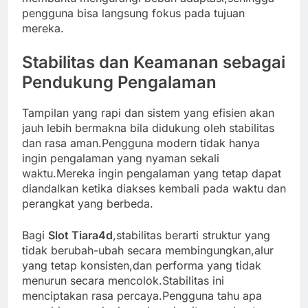
pengguna bisa langsung fokus pada tujuan
mereka.
Stabilitas dan Keamanan sebagai
Pendukung Pengalaman
Tampilan yang rapi dan sistem yang efisien akan
jauh lebih bermakna bila didukung oleh stabilitas
dan rasa aman.Pengguna modern tidak hanya
ingin pengalaman yang nyaman sekali
waktu.Mereka ingin pengalaman yang tetap dapat
diandalkan ketika diakses kembali pada waktu dan
perangkat yang berbeda.
Bagi
Slot Tiara4d
,stabilitas berarti struktur yang
tidak berubah-ubah secara membingungkan,alur
yang tetap konsisten,dan performa yang tidak
menurun secara mencolok.Stabilitas ini
menciptakan rasa percaya.Pengguna tahu apa