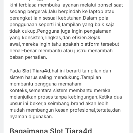
kini terbiasa membuka layanan melalui ponsel saat
sedang bergerak,lalu berpindah ke laptop atau
perangkat lain sesuai kebutuhan.Dalam pola
penggunaan seperti ini,tampilan yang baik saja
tidak cukup.Pengguna juga ingin pengalaman
yang konsisten,ringkas,dan efisien.Sejak
awal,mereka ingin tahu apakah platform tersebut
benar-benar membantu atau justru menambah
beban perhatian.
Pada
Slot Tiara4d
,hal ini berarti tampilan dan
sistem harus saling mendukung.Tampilan
membantu pengguna memahami
konteks,sementara sistem membantu mereka
melanjutkan proses tanpa kebingungan.Ketika dua
unsur ini bekerja seimbang,brand akan lebih
mudah membangun kesan profesional,tertata,dan
nyaman digunakan.
Bagaimana Slot Tiara4d