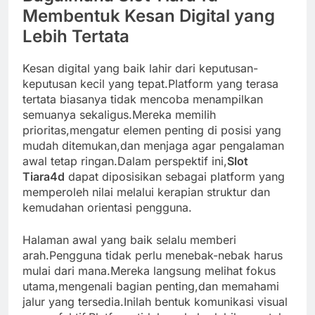
Membentuk Kesan Digital yang
Lebih Tertata
Kesan digital yang baik lahir dari keputusan-
keputusan kecil yang tepat.Platform yang terasa
tertata biasanya tidak mencoba menampilkan
semuanya sekaligus.Mereka memilih
prioritas,mengatur elemen penting di posisi yang
mudah ditemukan,dan menjaga agar pengalaman
awal tetap ringan.Dalam perspektif ini,
Slot
Tiara4d
dapat diposisikan sebagai platform yang
memperoleh nilai melalui kerapian struktur dan
kemudahan orientasi pengguna.
Halaman awal yang baik selalu memberi
arah.Pengguna tidak perlu menebak-nebak harus
mulai dari mana.Mereka langsung melihat fokus
utama,mengenali bagian penting,dan memahami
jalur yang tersedia.Inilah bentuk komunikasi visual