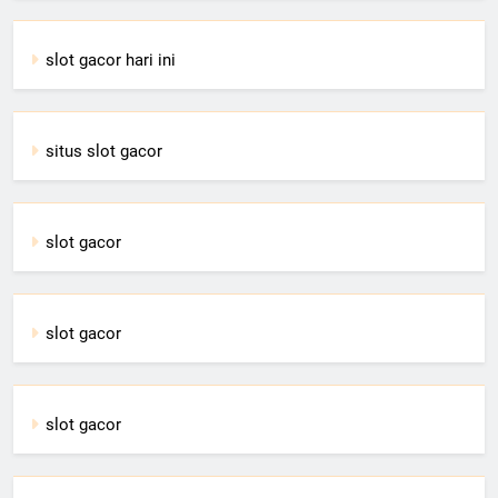
slot gacor hari ini
situs slot gacor
slot gacor
slot gacor
slot gacor