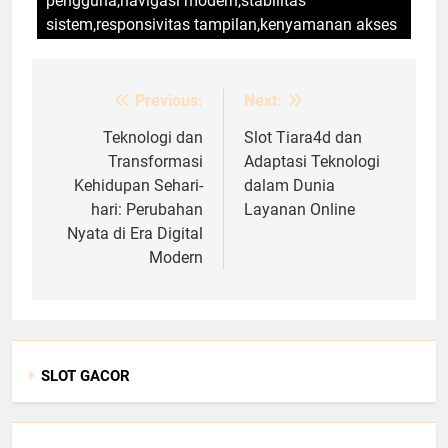
pengguna,navigasi modern,stabilitas
sistem,responsivitas tampilan,kenyamanan akses
Previous:
Next:
Post
navigation
Teknologi dan
Slot Tiara4d dan
Transformasi
Adaptasi Teknologi
Kehidupan Sehari-
dalam Dunia
hari: Perubahan
Layanan Online
Nyata di Era Digital
Modern
SLOT GACOR