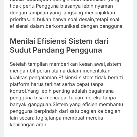
tidak perlu.Pengguna biasanya lebih nyaman
dengan tampilan yang langsung menunjukkan
prioritas.Ini bukan hanya soal desain,tetapi soal
efisiensi dalam berkomunikasi dengan pengguna.
Menilai Efisiensi Sistem dari
Sudut Pandang Pengguna
Setelah tampilan memberikan kesan awal,sistem
mengambil peran utama dalam menentukan
kualitas pengalaman.Efisiensi sistem tidak berarti
platform harus terlihat serba cepat tanpa
kontrol.Yang lebih penting adalah bagaimana
pengguna bisa mencapai tujuan mereka tanpa
banyak gangguan.Sistem yang efisien membantu
pengguna berpindah dari satu bagian ke bagian
lain secara logis,tanpa membuat mereka
kehilangan arah.