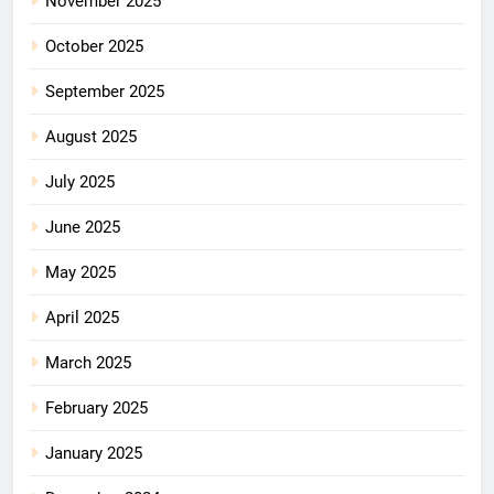
November 2025
October 2025
September 2025
August 2025
July 2025
June 2025
May 2025
April 2025
March 2025
February 2025
January 2025