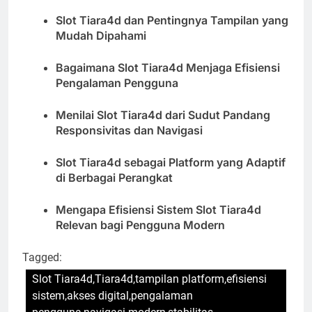
Slot Tiara4d dan Pentingnya Tampilan yang
Mudah Dipahami
Bagaimana Slot Tiara4d Menjaga Efisiensi
Pengalaman Pengguna
Menilai Slot Tiara4d dari Sudut Pandang
Responsivitas dan Navigasi
Slot Tiara4d sebagai Platform yang Adaptif
di Berbagai Perangkat
Mengapa Efisiensi Sistem Slot Tiara4d
Relevan bagi Pengguna Modern
Tagged:
Slot Tiara4d,Tiara4d,tampilan platform,efisiensi
sistem,akses digital,pengalaman