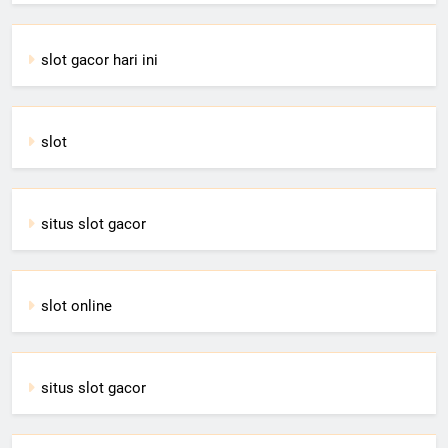
slot gacor hari ini
slot
situs slot gacor
slot online
situs slot gacor