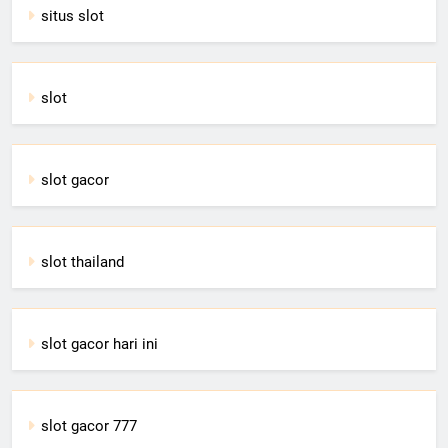
situs slot
slot
slot gacor
slot thailand
slot gacor hari ini
slot gacor 777