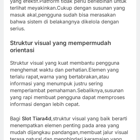
yang efektif.Platform tidak perlu berlebihan untuk
terlihat meyakinkan.Cukup dengan susunan yang
masuk akal,pengguna sudah bisa merasakan
bahwa sistem di belakangnya dikelola dengan
serius.
Struktur visual yang mempermudah
orientasi
Struktur visual yang kuat membantu pengguna
menghemat waktu dan perhatian.Elemen yang
terlalu rapat,warna yang bertabrakan,atau
informasi yang menumpuk justru sering
memperlambat pemahaman.Sebaliknya,susunan
yang rapi membuat pengguna dapat memproses
informasi dengan lebih cepat.
Bagi
Slot Tiara4d
,struktur visual yang baik berarti
menempatkan elemen penting pada area yang
mudah dijangkau pandangan,membuat jalur visual
terasa natural,dan menghindari keramaian yang