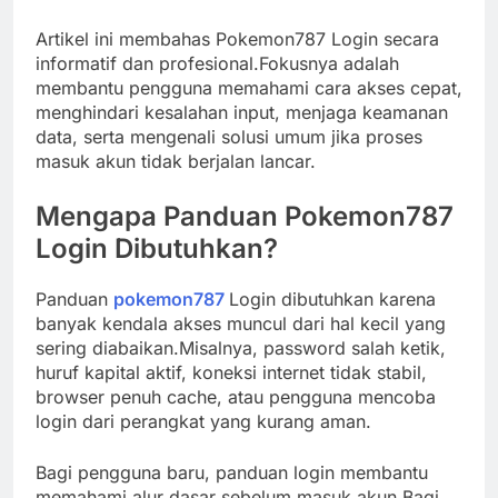
Artikel ini membahas Pokemon787 Login secara
informatif dan profesional.Fokusnya adalah
membantu pengguna memahami cara akses cepat,
menghindari kesalahan input, menjaga keamanan
data, serta mengenali solusi umum jika proses
masuk akun tidak berjalan lancar.
Mengapa Panduan Pokemon787
Login Dibutuhkan?
Panduan
pokemon787
Login dibutuhkan karena
banyak kendala akses muncul dari hal kecil yang
sering diabaikan.Misalnya, password salah ketik,
huruf kapital aktif, koneksi internet tidak stabil,
browser penuh cache, atau pengguna mencoba
login dari perangkat yang kurang aman.
Bagi pengguna baru, panduan login membantu
memahami alur dasar sebelum masuk akun.Bagi