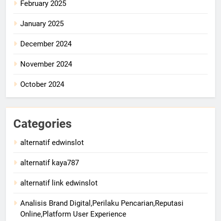
February 2025
January 2025
December 2024
November 2024
October 2024
Categories
alternatif edwinslot
alternatif kaya787
alternatif link edwinslot
Analisis Brand Digital,Perilaku Pencarian,Reputasi
Online,Platform User Experience