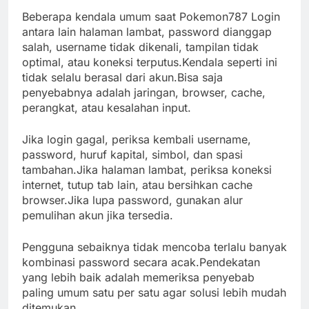
Beberapa kendala umum saat Pokemon787 Login
antara lain halaman lambat, password dianggap
salah, username tidak dikenali, tampilan tidak
optimal, atau koneksi terputus.Kendala seperti ini
tidak selalu berasal dari akun.Bisa saja
penyebabnya adalah jaringan, browser, cache,
perangkat, atau kesalahan input.
Jika login gagal, periksa kembali username,
password, huruf kapital, simbol, dan spasi
tambahan.Jika halaman lambat, periksa koneksi
internet, tutup tab lain, atau bersihkan cache
browser.Jika lupa password, gunakan alur
pemulihan akun jika tersedia.
Pengguna sebaiknya tidak mencoba terlalu banyak
kombinasi password secara acak.Pendekatan
yang lebih baik adalah memeriksa penyebab
paling umum satu per satu agar solusi lebih mudah
ditemukan.