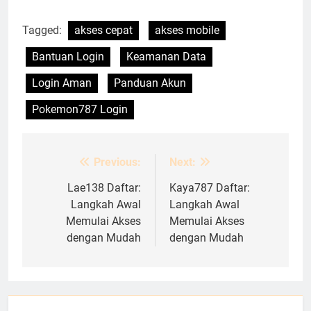
Tagged:
akses cepat
akses mobile
Bantuan Login
Keamanan Data
Login Aman
Panduan Akun
Pokemon787 Login
Previous:
Next:
Post
navigation
Lae138 Daftar:
Kaya787 Daftar:
Langkah Awal
Langkah Awal
Memulai Akses
Memulai Akses
dengan Mudah
dengan Mudah