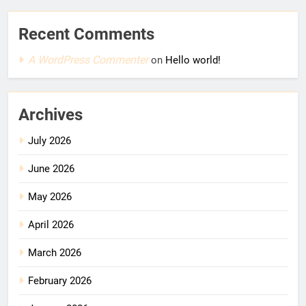
Recent Comments
A WordPress Commenter
on
Hello world!
Archives
July 2026
June 2026
May 2026
April 2026
March 2026
February 2026