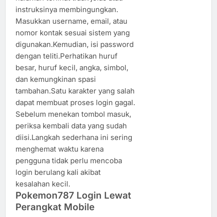
instruksinya membingungkan.
Masukkan username, email, atau
nomor kontak sesuai sistem yang
digunakan.Kemudian, isi password
dengan teliti.Perhatikan huruf
besar, huruf kecil, angka, simbol,
dan kemungkinan spasi
tambahan.Satu karakter yang salah
dapat membuat proses login gagal.
Sebelum menekan tombol masuk,
periksa kembali data yang sudah
diisi.Langkah sederhana ini sering
menghemat waktu karena
pengguna tidak perlu mencoba
login berulang kali akibat
kesalahan kecil.
Pokemon787 Login Lewat
Perangkat Mobile