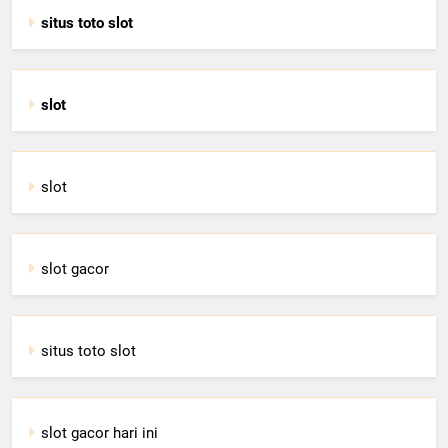
situs toto slot
slot
slot
slot gacor
situs toto slot
slot gacor hari ini