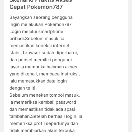
Cepat Pokemon787
Bayangkan seorang pengguna
ingin melakukan Pokemon787
Login melalui smartphone
pribadi.Sebelum masuk, ia
memastikan koneksi internet
stabil, browser sudah diperbarui,
dan ponsel memiliki pengunci
layar.Ia membuka halaman akses
yang dikenali, membaca instruksi,
lalu memasukkan data login
dengan teliti.
Sebelum menekan tombol masuk,
ia memeriksa kembali password
dan memastikan tidak ada spasi
tambahan.Setelah berhasil login, ia
memeriksa profil seperlunya dan
tidak membiarkan akun terbuka