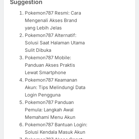
Suggestion
Pokemon787 Resmi: Cara
Mengenali Akses Brand
yang Lebih Jelas
Pokemon787 Alternatif:
Solusi Saat Halaman Utama
Sulit Dibuka
Pokemon787 Mobile:
Panduan Akses Praktis
Lewat Smartphone
Pokemon787 Keamanan
Akun: Tips Melindungi Data
Login Pengguna
Pokemon787 Panduan
Pemula: Langkah Awal
Memahami Menu Akun
Pokemon787 Bantuan Login:
Solusi Kendala Masuk Akun