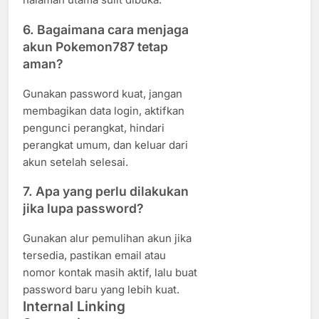
6. Bagaimana cara menjaga
akun Pokemon787 tetap
aman?
Gunakan password kuat, jangan
membagikan data login, aktifkan
pengunci perangkat, hindari
perangkat umum, dan keluar dari
akun setelah selesai.
7. Apa yang perlu dilakukan
jika lupa password?
Gunakan alur pemulihan akun jika
tersedia, pastikan email atau
nomor kontak masih aktif, lalu buat
password baru yang lebih kuat.
Internal Linking