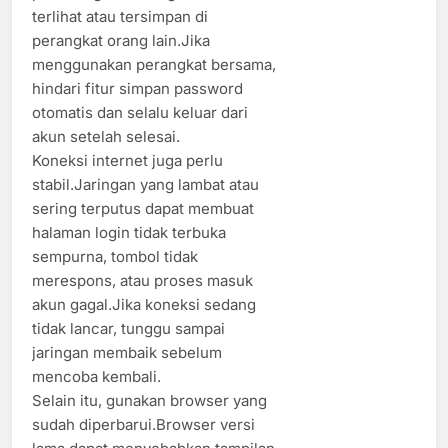
terlihat atau tersimpan di
perangkat orang lain.Jika
menggunakan perangkat bersama,
hindari fitur simpan password
otomatis dan selalu keluar dari
akun setelah selesai.
Koneksi internet juga perlu
stabil.Jaringan yang lambat atau
sering terputus dapat membuat
halaman login tidak terbuka
sempurna, tombol tidak
merespons, atau proses masuk
akun gagal.Jika koneksi sedang
tidak lancar, tunggu sampai
jaringan membaik sebelum
mencoba kembali.
Selain itu, gunakan browser yang
sudah diperbarui.Browser versi