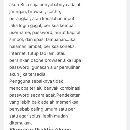
akun.Bisa saja penyebabnya adalah
jaringan, browser, cache,
perangkat, atau kesalahan input.
Jika login gagal, periksa kembali
username, password, huruf kapital,
simbol, dan spasi tambahan.Jika
halaman lambat, periksa koneksi
internet, tutup tab lain, atau
bersihkan cache browser.Jika lupa
password, gunakan alur pemulihan
akun jika tersedia.
Pengguna sebaiknya tidak
mencoba terlalu banyak kombinasi
password secara acak.Pendekatan
yang lebih baik adalah memeriksa
penyebab paling umum satu per
satu agar solusi lebih mudah
ditemukan.
Skenario Praktis Akses