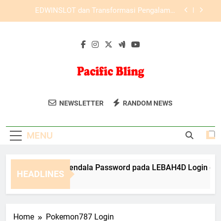
Skip
LEBAH4D dan Transformasi Pengalaman
to
Pengguna di Era Digital
content
KAYA787 dan Transformasi Pengalaman
Pengguna di Era Digital
Cara Mengatasi Kendala Password pada
LEBAH4D Login dengan Aman
EDWINSLOT dan Transformasi Pengalaman
Pengguna di Era Digital
Pacific Bling
Perhiasan Mewah Dan Aksesori Elegan
LEBAH4D dan Transformasi Pengalaman
NEWSLETTER
RANDOM NEWS
Pengguna di Era Digital
Untuk Penampilan Glamor Dari Pacific
KAYA787 dan Transformasi Pengalaman
Bling. Koleksi Eksklusif Untuk Anda.
Pengguna di Era Digital
MENU
ra Mengatasi Kendala Password pada LEBAH4D Login denga
HEADLINES
eeks Ago
Home
Pokemon787 Login