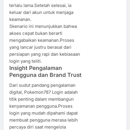
terlalu lama.Setelah selesai, ia
keluar dari akun untuk menjaga
keamanan.
Skenario ini menunjukkan bahwa
akses cepat bukan berarti
mengabaikan keamanan.Proses
yang lancar justru berasal dari
persiapan yang rapi dan kebiasaan
login yang teliti.
Insight Pengalaman
Pengguna dan Brand Trust
Dari sudut pandang pengalaman
digital, Pokemon787 Login adalah
titik penting dalam membangun
kenyamanan pengguna.Proses
login yang mudah dipahami dapat
membuat pengguna merasa lebih
percaya diri saat mengelola