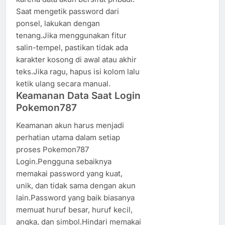
Saat mengetik password dari
ponsel, lakukan dengan
tenang.Jika menggunakan fitur
salin-tempel, pastikan tidak ada
karakter kosong di awal atau akhir
teks.Jika ragu, hapus isi kolom lalu
ketik ulang secara manual.
Keamanan Data Saat Login
Pokemon787
Keamanan akun harus menjadi
perhatian utama dalam setiap
proses Pokemon787
Login.Pengguna sebaiknya
memakai password yang kuat,
unik, dan tidak sama dengan akun
lain.Password yang baik biasanya
memuat huruf besar, huruf kecil,
angka, dan simbol.Hindari memakai