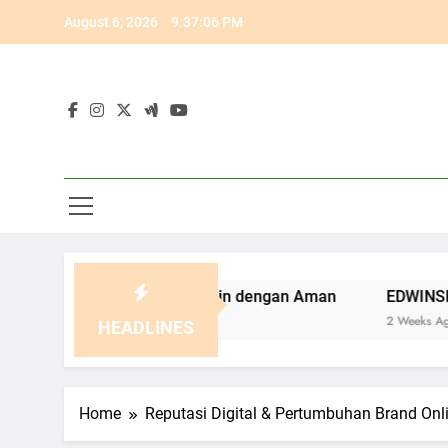
Skip
August 6, 2026
9:37:07 PM
to
content
Pac
Perhiasan 
pada LEBAH4D Login dengan Aman
EDWINSLOT dan Trans
2 Weeks Ago
HEADLINES
Home
Reputasi Digital & Pertumbuhan Brand Onl