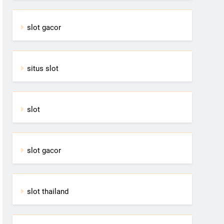
slot gacor
situs slot
slot
slot gacor
slot thailand