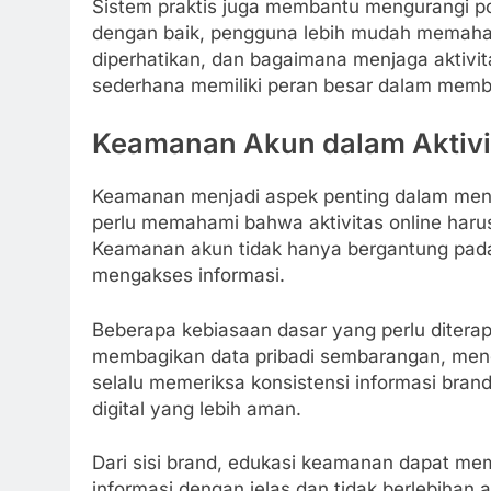
Sistem praktis juga membantu mengurangi po
dengan baik, pengguna lebih mudah memaham
diperhatikan, dan bagaimana menjaga aktivit
sederhana memiliki peran besar dalam memba
Keamanan Akun dalam Aktivit
Keamanan menjadi aspek penting dalam menil
perlu memahami bahwa aktivitas online harus
Keamanan akun tidak hanya bergantung pada 
mengakses informasi.
Beberapa kebiasaan dasar yang perlu ditera
membagikan data pribadi sembarangan, menghi
selalu memeriksa konsistensi informasi bra
digital yang lebih aman.
Dari sisi brand, edukasi keamanan dapat m
informasi dengan jelas dan tidak berlebihan