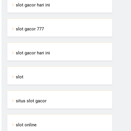
slot gacor hari ini
slot gacor 777
slot gacor hari ini
slot
situs slot gacor
slot online