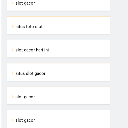
slot gacor
situs toto slot
slot gacor hari ini
situs slot gacor
slot gacor
slot gacor