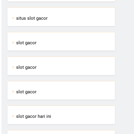
situs slot gacor
slot gacor
slot gacor
slot gacor
slot gacor hari ini