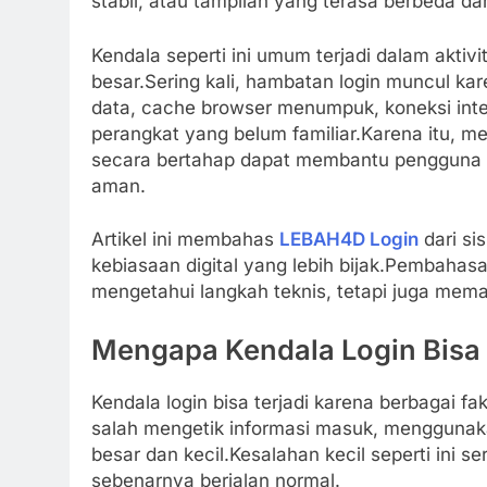
stabil, atau tampilan yang terasa berbeda da
Kendala seperti ini umum terjadi dalam aktivit
besar.Sering kali, hambatan login muncul ka
data, cache browser menumpuk, koneksi int
perangkat yang belum familiar.Karena itu,
secara bertahap dapat membantu pengguna m
aman.
Artikel ini membahas
LEBAH4D Login
dari si
kebiasaan digital yang lebih bijak.Pembahas
mengetahui langkah teknis, tetapi juga mema
Mengapa Kendala Login Bisa 
Kendala login bisa terjadi karena berbagai 
salah mengetik informasi masuk, menggunaka
besar dan kecil.Kesalahan kecil seperti ini
sebenarnya berjalan normal.