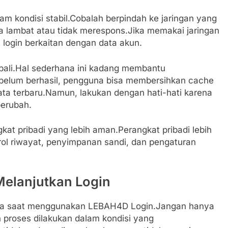
am kondisi stabil.Cobalah berpindah ke jaringan yang
a lambat atau tidak merespons.Jika memakai jaringan
as login berkaitan dengan data akun.
mbali.Hal sederhana ini kadang membantu
 belum berhasil, pengguna bisa membersihkan cache
ta terbaru.Namun, lakukan dengan hati-hati karena
berubah.
at pribadi yang lebih aman.Perangkat pribadi lebih
ol riwayat, penyimpanan sandi, dan pengaturan
elanjutkan Login
ama saat menggunakan LEBAH4D Login.Jangan hanya
 proses dilakukan dalam kondisi yang