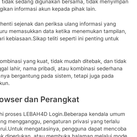
 tidak sedang digunakan bersama, tidak menyimpan
ikan informasi akun kepada pihak lain.
rhenti sejenak dan periksa ulang informasi yang
-buru memasukkan data ketika menemukan tampilan,
i kebiasaan.Sikap teliti seperti ini penting untuk
ombinasi yang kuat, tidak mudah ditebak, dan tidak
al lahir, nama pribadi, atau kombinasi sederhana
nya bergantung pada sistem, tetapi juga pada
kun.
rowser dan Perangkat
hi proses LEBAH4D Login.Beberapa kendala umum
ang mengganggu, pengaturan privasi yang terlalu
barui.Untuk mengatasinya, pengguna dapat mencoba
ak diperlukan, atau membuka halaman melalui mode