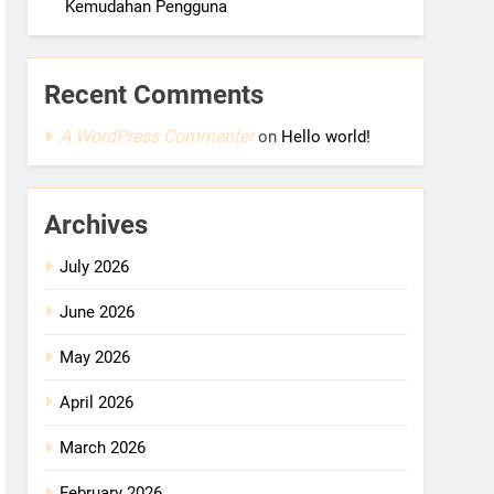
Kemudahan Pengguna
Recent Comments
A WordPress Commenter
on
Hello world!
Archives
July 2026
June 2026
May 2026
April 2026
March 2026
February 2026